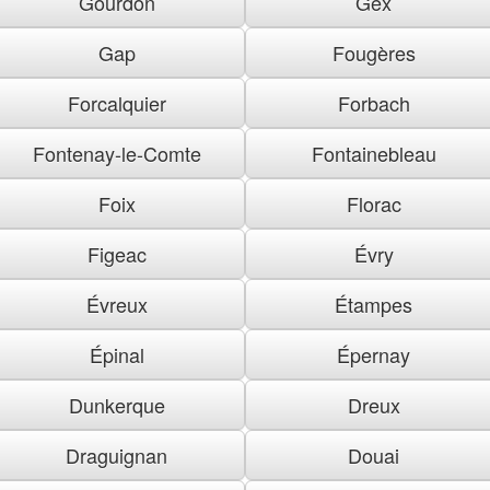
Gourdon
Gex
Gap
Fougères
Forcalquier
Forbach
Fontenay-le-Comte
Fontainebleau
Foix
Florac
Figeac
Évry
Évreux
Étampes
Épinal
Épernay
Dunkerque
Dreux
Draguignan
Douai