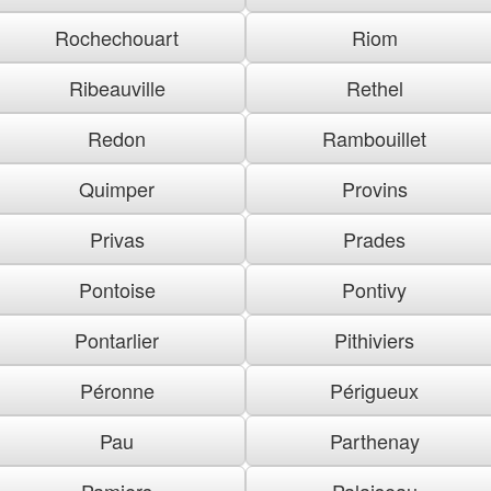
Rochechouart
Riom
Ribeauville
Rethel
Redon
Rambouillet
Quimper
Provins
Privas
Prades
Pontoise
Pontivy
Pontarlier
Pithiviers
Péronne
Périgueux
Pau
Parthenay
Pamiers
Palaiseau