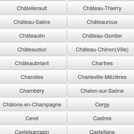
Châtellerault
Château-Thierry
Château-Salins
Châteauroux
Châteaulin
Château-Gontier
Châteaudun
Château-Chinon(Ville)
Châteaubriant
Chartres
Charolles
Charleville-Mézières
Chambéry
Chalon-sur-Saône
Châlons-en-Champagne
Cergy
Ceret
Castres
Castelsarrasin
Castellane