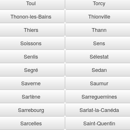
Toul
Torcy
Thonon-les-Bains
Thionville
Thiers
Thann
Soissons
Sens
Senlis
Sélestat
Segré
Sedan
Saverne
Saumur
Sartène
Sarreguemines
Sarrebourg
Sarlat-la-Canéda
Sarcelles
Saint-Quentin