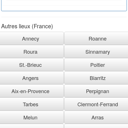
Autres lieux (France)
Annecy
Roanne
Roura
Sinnamary
St.-Brieuc
Poitier
Angers
Biarritz
Aix-en-Provence
Perpignan
Tarbes
Clermont-Ferrand
Melun
Arras