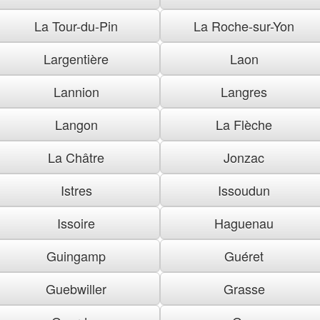
La Tour-du-Pin
La Roche-sur-Yon
Largentière
Laon
Lannion
Langres
Langon
La Flèche
La Châtre
Jonzac
Istres
Issoudun
Issoire
Haguenau
Guingamp
Guéret
Guebwiller
Grasse