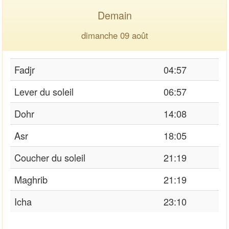
Demain
dimanche 09 août
Fadjr
04:57
Lever du soleil
06:57
Dohr
14:08
Asr
18:05
Coucher du soleil
21:19
Maghrib
21:19
Icha
23:10