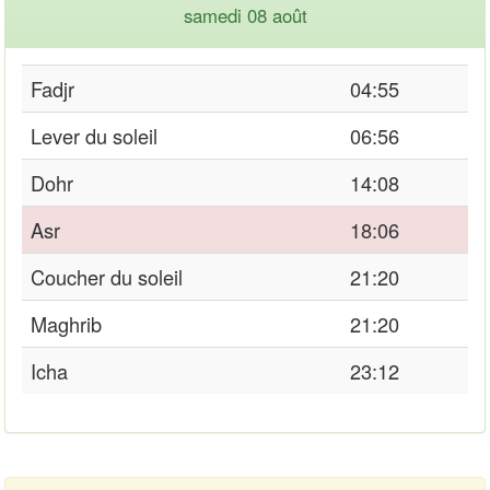
samedi 08 août
Fadjr
04:55
Lever du soleil
06:56
Dohr
14:08
Asr
18:06
Coucher du soleil
21:20
Maghrib
21:20
Icha
23:12