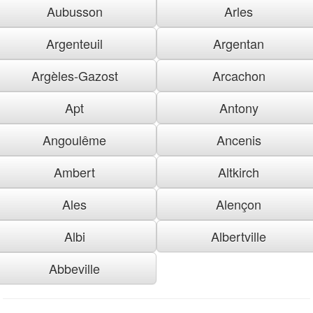
Aubusson
Arles
Argenteuil
Argentan
Argèles-Gazost
Arcachon
Apt
Antony
Angoulême
Ancenis
Ambert
Altkirch
Ales
Alençon
Albi
Albertville
Abbeville