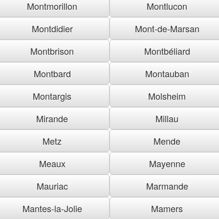
Montmorillon
Montlucon
Montdidier
Mont-de-Marsan
Montbrison
Montbéliard
Montbard
Montauban
Montargis
Molsheim
Mirande
Millau
Metz
Mende
Meaux
Mayenne
Mauriac
Marmande
Mantes-la-Jolie
Mamers