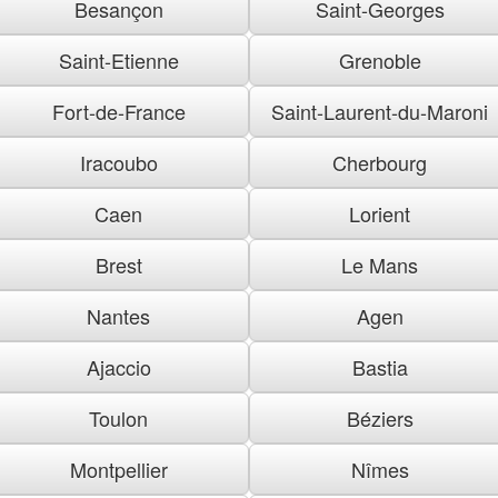
Besançon
Saint-Georges
Saint-Etienne
Grenoble
Fort-de-France
Saint-Laurent-du-Maroni
Iracoubo
Cherbourg
Caen
Lorient
Brest
Le Mans
Nantes
Agen
Ajaccio
Bastia
Toulon
Béziers
Montpellier
Nîmes