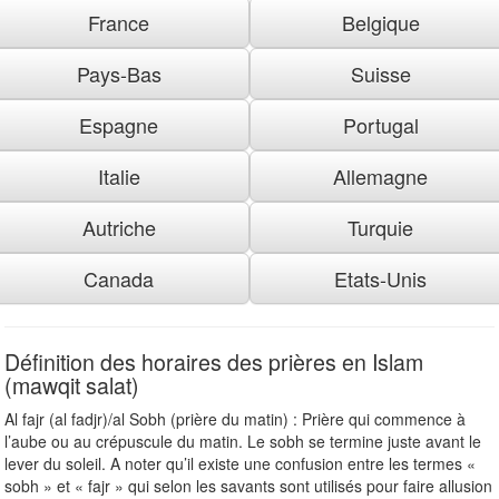
France
Belgique
Pays-Bas
Suisse
Espagne
Portugal
Italie
Allemagne
Autriche
Turquie
Canada
Etats-Unis
Définition des horaires des prières en Islam
(mawqit salat)
Al fajr (al fadjr)/al Sobh (prière du matin) : Prière qui commence à
l’aube ou au crépuscule du matin. Le sobh se termine juste avant le
lever du soleil. A noter qu’il existe une confusion entre les termes «
sobh » et « fajr » qui selon les savants sont utilisés pour faire allusion