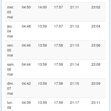
mer.
04:50
14:00
17:57
21:11
23:02
03
mai
jeu.
04:48
13:59
17:57
21:12
23:04
04
mai
ven.
04:46
13:59
17:58
21:13
23:06
05
mai
sam.
04:44
13:59
17:58
21:14
23:08
06
mai
dim.
04:42
13:59
17:58
21:15
23:09
07
mai
lun.
04:39
13:59
17:59
21:17
23:11
08