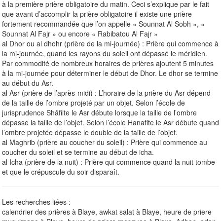
à la première prière obligatoire du matin. Ceci s’explique par le fait
que avant d’accomplir la prière obligatoire il existe une prière
fortement recommandée que l’on appelle « Sounnat Al Sobh », «
Sounnat Al Fajr » ou encore « Rabibatou Al Fajr »
al Dhor ou al dhohr (prière de la mi-journée) : Prière qui commence à
la mi-journée, quand les rayons du soleil ont dépassé le méridien.
Par commodité de nombreux horaires de prières ajoutent 5 minutes
à la mi-journée pour déterminer le début de Dhor. Le dhor se termine
au début du Asr.
al Asr (prière de l’après-midi) : L’horaire de la prière du Asr dépend
de la taille de l’ombre projeté par un objet. Selon l’école de
jurisprudence Shâfiite le Asr débute lorsque la taille de l’ombre
dépasse la taille de l’objet. Selon l’école Hanafite le Asr débute quand
l’ombre projetée dépasse le double de la taille de l’objet.
al Maghrib (prière au coucher du soleil) : Prière qui commence au
coucher du soleil et se termine au début de icha.
al Icha (prière de la nuit) : Prière qui commence quand la nuit tombe
et que le crépuscule du soir disparaît.
Les recherches liées :
calendrier des prières à Blaye, awkat salat à Blaye, heure de priere