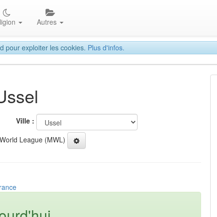
ligion
Autres
d pour exploiter les cookies.
Plus d'infos.
Ussel
Ville :
 World League (MWL)
France
ourd'hui