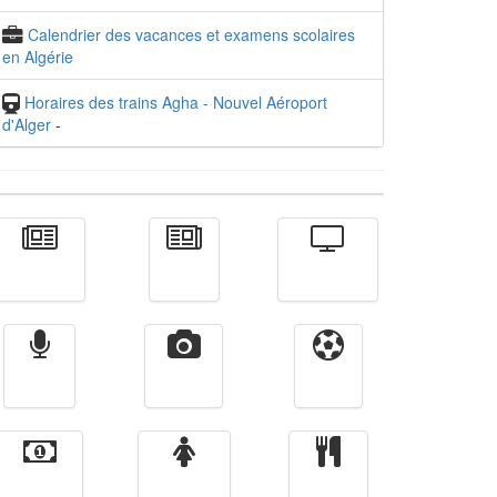
Calendrier des vacances et examens scolaires
en Algérie
Horaires des trains Agha - Nouvel Aéroport
d'Alger
-
Actualité
الأخبار
Télévision
Radio
Vidéos
Sport
Finance
Femmes
cuisine