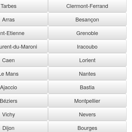
Tarbes
Clermont-Ferrand
Arras
Besançon
nt-Etienne
Grenoble
urent-du-Maroni
Iracoubo
Caen
Lorient
Le Mans
Nantes
Ajaccio
Bastia
Béziers
Montpellier
Vichy
Nevers
Dijon
Bourges