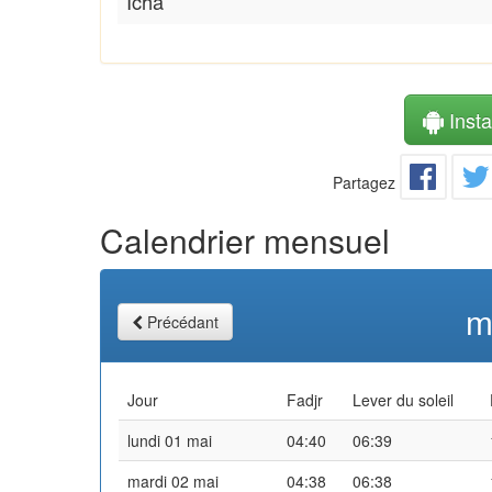
Icha
Instal
Partagez
Calendrier mensuel
m
Précédant
Jour
Fadjr
Lever du soleil
lundi 01 mai
04:40
06:39
mardi 02 mai
04:38
06:38