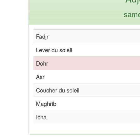
same
Fadjr
Lever du soleil
Dohr
Asr
Coucher du soleil
Maghrib
Icha