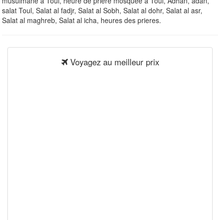
musulmane à Toul, heure de priere mosquee à Toul, Adhan, adan,
salat Toul, Salat al fadjr, Salat al Sobh, Salat al dohr, Salat al asr,
Salat al maghreb, Salat al icha, heures des prieres.
Voyagez au meilleur prix