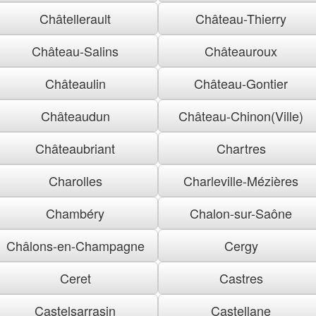
Châtellerault
Château-Thierry
Château-Salins
Châteauroux
Châteaulin
Château-Gontier
Châteaudun
Château-Chinon(Ville)
Châteaubriant
Chartres
Charolles
Charleville-Mézières
Chambéry
Chalon-sur-Saône
Châlons-en-Champagne
Cergy
Ceret
Castres
Castelsarrasin
Castellane