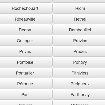
Rochechouart
Riom
Ribeauville
Rethel
Redon
Rambouillet
Quimper
Provins
Privas
Prades
Pontoise
Pontivy
Pontarlier
Pithiviers
Péronne
Périgueux
Pau
Parthenay
Pamiers
Palaiseau