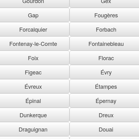
Gourdon
Gex
Gap
Fougères
Forcalquier
Forbach
Fontenay-le-Comte
Fontainebleau
Foix
Florac
Figeac
Évry
Évreux
Étampes
Épinal
Épernay
Dunkerque
Dreux
Draguignan
Douai