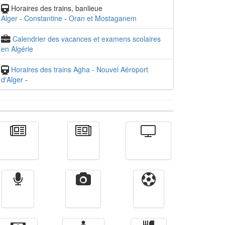
Horaires des trains, banlieue
Alger
-
Constantine
-
Oran et Mostaganem
Calendrier des vacances et examens scolaires
en Algérie
Horaires des trains Agha - Nouvel Aéroport
d'Alger
-
Actualité
الأخبار
Télévision
Radio
Vidéos
Sport