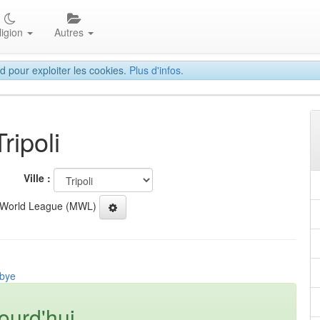
ligion
Autres
d pour exploiter les cookies.
Plus d'infos.
ripoli
Ville :
 World League (MWL)
ibye
ourd'hui