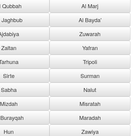
l Qubbah
Al Marj
l Jaghbub
Al Bayda'
Ajdabiya
Zuwarah
Zaltan
Yafran
Tarhuna
Tripoli
Sirte
Surman
Sabha
Nalut
Mizdah
Misratah
 Burayqah
Maradah
Hun
Zawiya