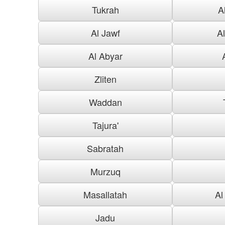
Tukrah
A
Al Jawf
A
Al Abyar
Zliten
Waddan
Tajura'
Sabratah
Murzuq
Masallatah
Al
Jadu