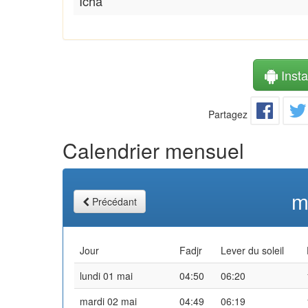
Icha
Instal
Partagez
Calendrier mensuel
m
Précédant
Jour
Fadjr
Lever du soleil
lundi 01 mai
04:50
06:20
mardi 02 mai
04:49
06:19