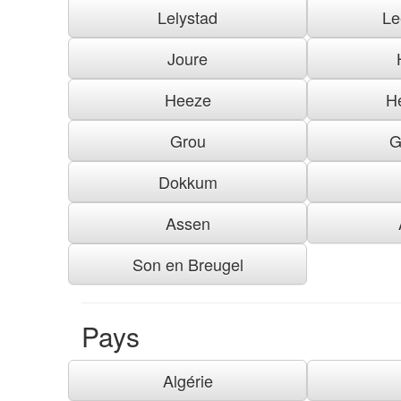
Lelystad
Le
Joure
Heeze
H
Grou
G
Dokkum
Assen
Son en Breugel
Pays
Algérie