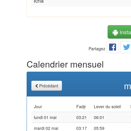
Icha
Instal
Partagez
Calendrier mensuel
m
Précédant
Jour
Fadjr
Lever du soleil
lundi 01 mai
03:21
06:01
mardi 02 mai
03:17
05:59