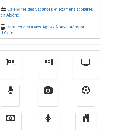
Calendrier des vacances et examens scolaires
en Algérie
Horaires des trains Agha - Nouvel Aéroport
d'Alger
-
Actualité
الأخبار
Télévision
Radio
Vidéos
Sport
Finance
Femmes
cuisine