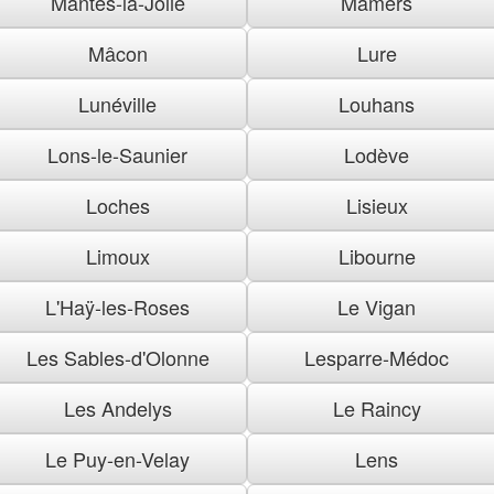
Mantes-la-Jolie
Mamers
Mâcon
Lure
Lunéville
Louhans
Lons-le-Saunier
Lodève
Loches
Lisieux
Limoux
Libourne
L'Haÿ-les-Roses
Le Vigan
Les Sables-d'Olonne
Lesparre-Médoc
Les Andelys
Le Raincy
Le Puy-en-Velay
Lens