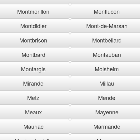
Montmorillon
Montlucon
Montdidier
Mont-de-Marsan
Montbrison
Montbéliard
Montbard
Montauban
Montargis
Molsheim
Mirande
Millau
Metz
Mende
Meaux
Mayenne
Mauriac
Marmande