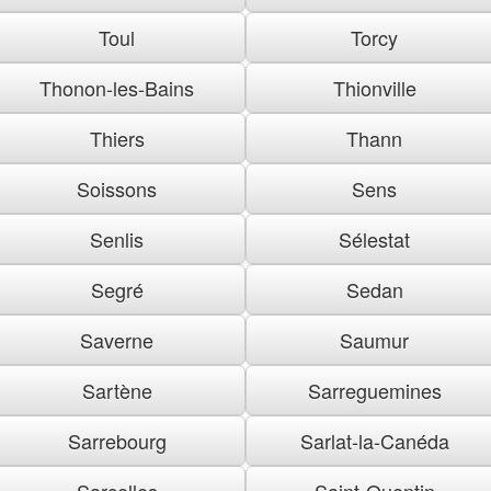
Toul
Torcy
Thonon-les-Bains
Thionville
Thiers
Thann
Soissons
Sens
Senlis
Sélestat
Segré
Sedan
Saverne
Saumur
Sartène
Sarreguemines
Sarrebourg
Sarlat-la-Canéda
Sarcelles
Saint-Quentin