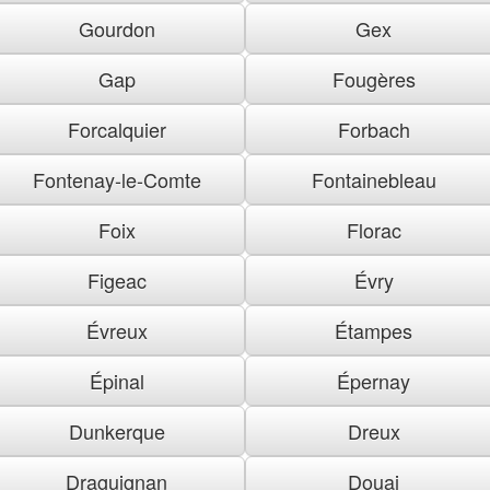
Gourdon
Gex
Gap
Fougères
Forcalquier
Forbach
Fontenay-le-Comte
Fontainebleau
Foix
Florac
Figeac
Évry
Évreux
Étampes
Épinal
Épernay
Dunkerque
Dreux
Draguignan
Douai