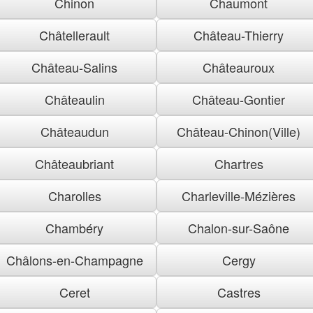
Chinon
Chaumont
Châtellerault
Château-Thierry
Château-Salins
Châteauroux
Châteaulin
Château-Gontier
Châteaudun
Château-Chinon(Ville)
Châteaubriant
Chartres
Charolles
Charleville-Mézières
Chambéry
Chalon-sur-Saône
Châlons-en-Champagne
Cergy
Ceret
Castres