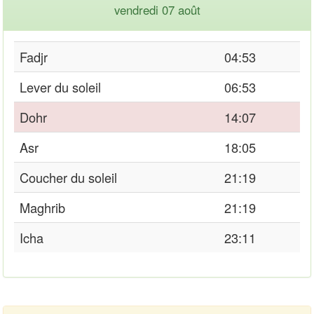
vendredi 07 août
Fadjr
04:53
Lever du soleil
06:53
Dohr
14:07
Asr
18:05
Coucher du soleil
21:19
Maghrib
21:19
Icha
23:11