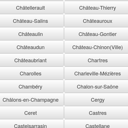
Châtellerault
Château-Thierry
Château-Salins
Châteauroux
Châteaulin
Château-Gontier
Châteaudun
Château-Chinon(Ville)
Châteaubriant
Chartres
Charolles
Charleville-Mézières
Chambéry
Chalon-sur-Saône
Châlons-en-Champagne
Cergy
Ceret
Castres
Castelsarrasin
Castellane