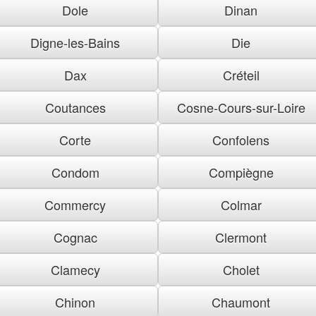
Dole
Dinan
Digne-les-Bains
Die
Dax
Créteil
Coutances
Cosne-Cours-sur-Loire
Corte
Confolens
Condom
Compiègne
Commercy
Colmar
Cognac
Clermont
Clamecy
Cholet
Chinon
Chaumont