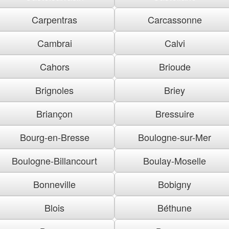
Carpentras
Carcassonne
Cambrai
Calvi
Cahors
Brioude
Brignoles
Briey
Briançon
Bressuire
Bourg-en-Bresse
Boulogne-sur-Mer
Boulogne-Billancourt
Boulay-Moselle
Bonneville
Bobigny
Blois
Béthune