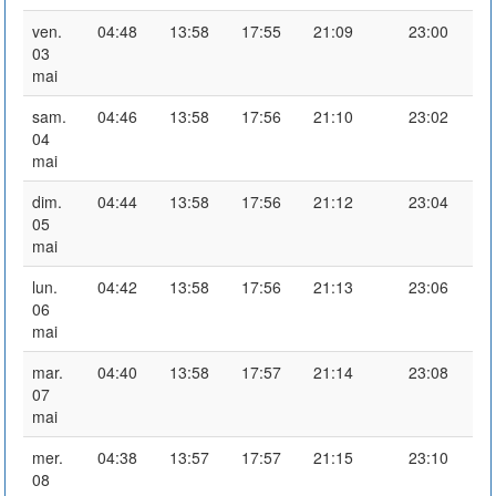
ven.
04:48
13:58
17:55
21:09
23:00
03
mai
sam.
04:46
13:58
17:56
21:10
23:02
04
mai
dim.
04:44
13:58
17:56
21:12
23:04
05
mai
lun.
04:42
13:58
17:56
21:13
23:06
06
mai
mar.
04:40
13:58
17:57
21:14
23:08
07
mai
mer.
04:38
13:57
17:57
21:15
23:10
08