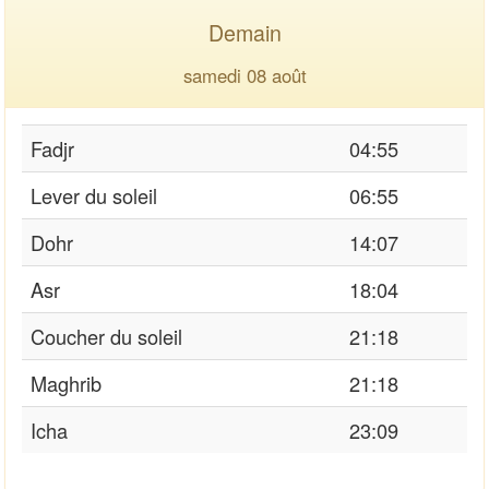
Demain
samedi 08 août
Fadjr
04:55
Lever du soleil
06:55
Dohr
14:07
Asr
18:04
Coucher du soleil
21:18
Maghrib
21:18
Icha
23:09