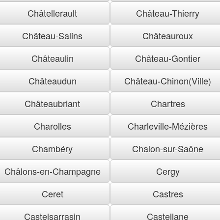
Châtellerault
Château-Thierry
Château-Salins
Châteauroux
Châteaulin
Château-Gontier
Châteaudun
Château-Chinon(Ville)
Châteaubriant
Chartres
Charolles
Charleville-Mézières
Chambéry
Chalon-sur-Saône
Châlons-en-Champagne
Cergy
Ceret
Castres
Castelsarrasin
Castellane