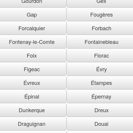
Gourdon
Gex
Gap
Fougères
Forcalquier
Forbach
Fontenay-le-Comte
Fontainebleau
Foix
Florac
Figeac
Évry
Évreux
Étampes
Épinal
Épernay
Dunkerque
Dreux
Draguignan
Douai