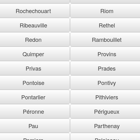
Rochechouart
Riom
Ribeauville
Rethel
Redon
Rambouillet
Quimper
Provins
Privas
Prades
Pontoise
Pontivy
Pontarlier
Pithiviers
Péronne
Périgueux
Pau
Parthenay
Pamiers
Palaiseau