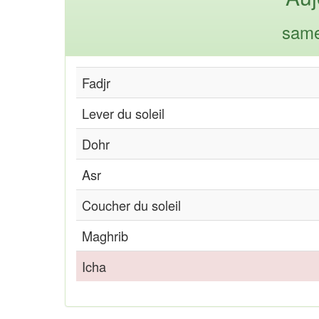
same
Fadjr
Lever du soleil
Dohr
Asr
Coucher du soleil
Maghrib
Icha