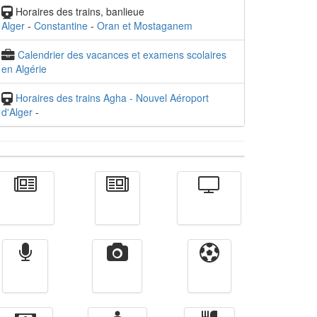
Horaires des trains, banlieue
Alger
-
Constantine
-
Oran et Mostaganem
Calendrier des vacances et examens scolaires
en Algérie
Horaires des trains Agha - Nouvel Aéroport
d'Alger
-
Actualité
الأخبار
Télévision
Radio
Vidéos
Sport