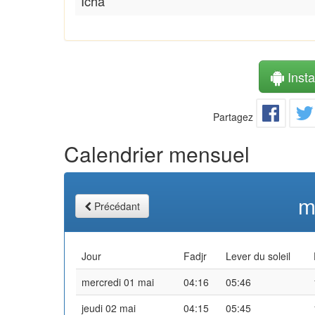
Icha
Instal
Partagez
Calendrier mensuel
m
Précédant
Jour
Fadjr
Lever du soleil
mercredi 01 mai
04:16
05:46
jeudi 02 mai
04:15
05:45