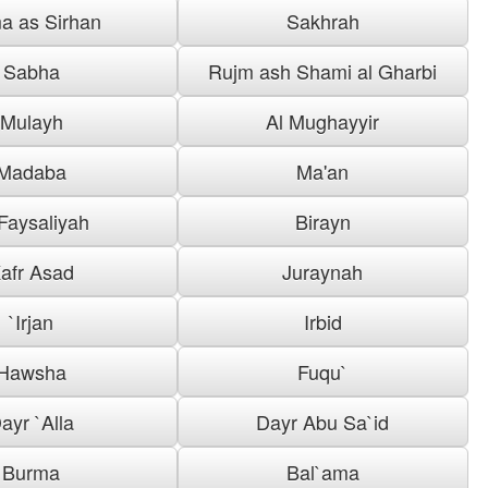
a as Sirhan
Sakhrah
Sabha
Rujm ash Shami al Gharbi
Mulayh
Al Mughayyir
Madaba
Ma'an
 Faysaliyah
Birayn
afr Asad
Juraynah
`Irjan
Irbid
Hawsha
Fuqu`
ayr `Alla
Dayr Abu Sa`id
Burma
Bal`ama