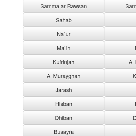
Samma ar Rawsan
Sam
Sahab
Na`ur
Ma`in
Kufrinjah
Al
Al Murayghah
K
Jarash
Hisban
Dhiban
D
Busayra