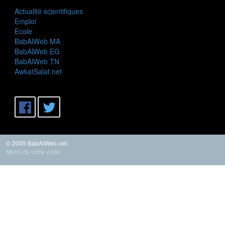
Actualité scientifiques
Emploi
Ecole
BabAlWeb MA
BabAlWeb EG
BabAlWeb TN
AwkatSalat.net
© 2009 BabAlWeb.net
Merci de votre visite