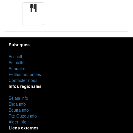
cuisine
Rubriques
Accueil
Actualité
Annuaire
Petites annonces
Contacter nous
Infos régionales
Béjaia info
Blida info
Bouira info
Tizi Ouzou info
Alger info
Liens externes