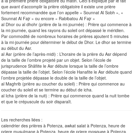
à la première prière obligatoire du matin. Ceci s’explique par le fait
que avant d’accomplir la prière obligatoire il existe une prière
fortement recommandée que l’on appelle « Sounnat Al Sobh », «
Sounnat Al Fajr » ou encore « Rabibatou Al Fajr »
al Dhor ou al dhohr (prière de la mi-journée) : Prière qui commence à
la mi-journée, quand les rayons du soleil ont dépassé le méridien.
Par commodité de nombreux horaires de prières ajoutent 5 minutes
à la mi-journée pour déterminer le début de Dhor. Le dhor se termine
au début du Asr.
al Asr (prière de l’après-midi) : L’horaire de la prière du Asr dépend
de la taille de l’ombre projeté par un objet. Selon l’école de
jurisprudence Shâfiite le Asr débute lorsque la taille de l’ombre
dépasse la taille de l’objet. Selon l’école Hanafite le Asr débute quand
l’ombre projetée dépasse le double de la taille de l’objet.
al Maghrib (prière au coucher du soleil) : Prière qui commence au
coucher du soleil et se termine au début de icha.
al Icha (prière de la nuit) : Prière qui commence quand la nuit tombe
et que le crépuscule du soir disparaît.
Les recherches liées :
calendrier des prières à Potenza, awkat salat à Potenza, heure de
priere musulmane à Potenza, heure de priere mosquee à Potenza,