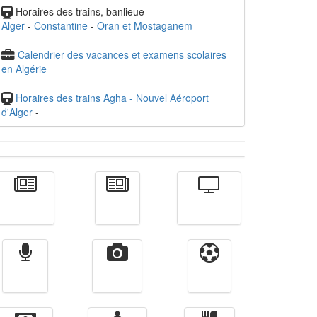
Horaires des trains, banlieue
Alger
-
Constantine
-
Oran et Mostaganem
Calendrier des vacances et examens scolaires
en Algérie
Horaires des trains Agha - Nouvel Aéroport
d'Alger
-
Actualité
الأخبار
Télévision
Radio
Vidéos
Sport