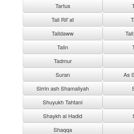
Tartus
Tall Rif`at
T
Talldaww
Tal
Talin
Tadmur
Suran
As S
Sirrin ash Shamaliyah
Shuyukh Tahtani
Shaykh al Hadid
Shaqqa