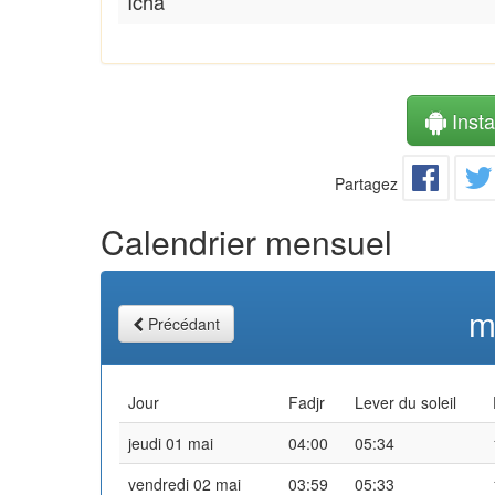
Icha
Instal
Partagez
Calendrier mensuel
m
Précédant
Jour
Fadjr
Lever du soleil
jeudi 01 mai
04:00
05:34
vendredi 02 mai
03:59
05:33