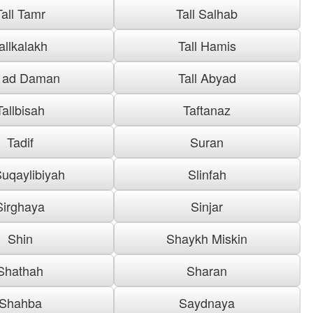
Tall Tamr
Tall Salhab
allkalakh
Tall Hamis
l ad Daman
Tall Abyad
Tallbisah
Taftanaz
Tadif
Suran
uqaylibiyah
Slinfah
Sirghaya
Sinjar
Shin
Shaykh Miskin
Shathah
Sharan
Shahba
Saydnaya