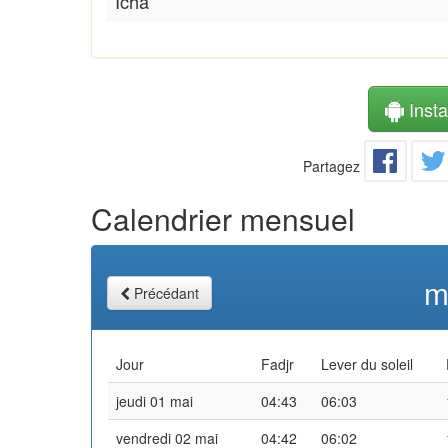
Icha
Instal
Partagez
Calendrier mensuel
m
Précédant
Jour
Fadjr
Lever du soleil
jeudi 01 mai
04:43
06:03
vendredi 02 mai
04:42
06:02