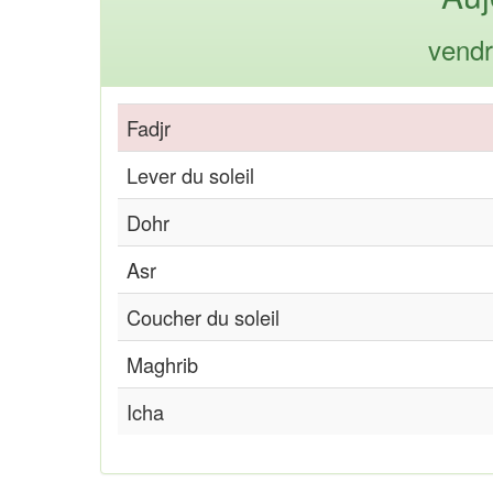
vendr
Fadjr
Lever du soleil
Dohr
Asr
Coucher du soleil
Maghrib
Icha