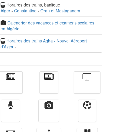
Horaires des trains, banlieue
Alger
-
Constantine
-
Oran et Mostaganem
Calendrier des vacances et examens scolaires
en Algérie
Horaires des trains Agha - Nouvel Aéroport
d'Alger
-
Actualité
الأخبار
Télévision
Radio
Vidéos
Sport