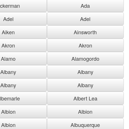
ckerman
Ada
Adel
Adel
Aiken
Ainsworth
Akron
Akron
Alamo
Alamogordo
Albany
Albany
Albany
Albany
lbemarle
Albert Lea
Albion
Albion
Albion
Albuquerque