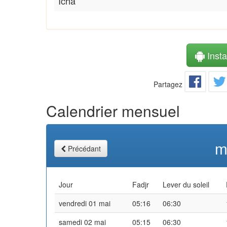
Icha
Instal
Partagez
Calendrier mensuel
m
Précédant
Jour
Fadjr
Lever du soleil
vendredi 01 mai
05:16
06:30
samedi 02 mai
05:15
06:30