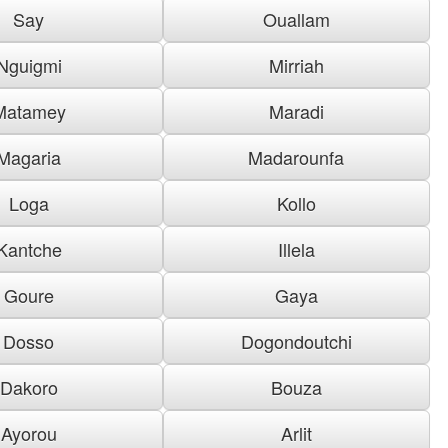
Say
Ouallam
Nguigmi
Mirriah
Matamey
Maradi
Magaria
Madarounfa
Loga
Kollo
Kantche
Illela
Goure
Gaya
Dosso
Dogondoutchi
Dakoro
Bouza
Ayorou
Arlit