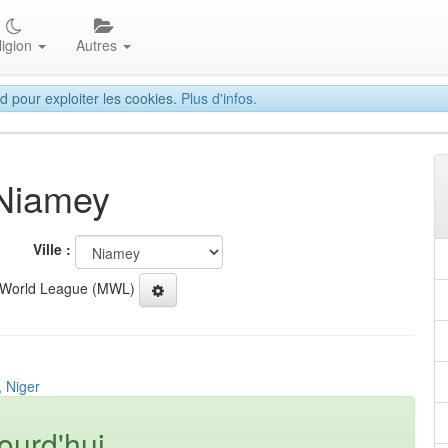
ligion
Autres
d pour exploiter les cookies.
Plus d'infos.
 Niamey
Ville :
 World League (MWL)
, Niger
ourd'hui