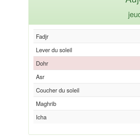
jeu
Fadjr
Lever du soleil
Dohr
Asr
Coucher du soleil
Maghrib
Icha