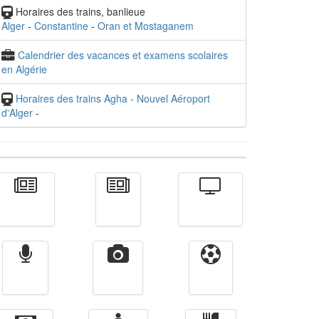
Horaires des trains, banlieue
Alger
-
Constantine
-
Oran et Mostaganem
Calendrier des vacances et examens scolaires
en Algérie
Horaires des trains Agha - Nouvel Aéroport
d'Alger
-
Actualité
الأخبار
Télévision
Radio
Vidéos
Sport