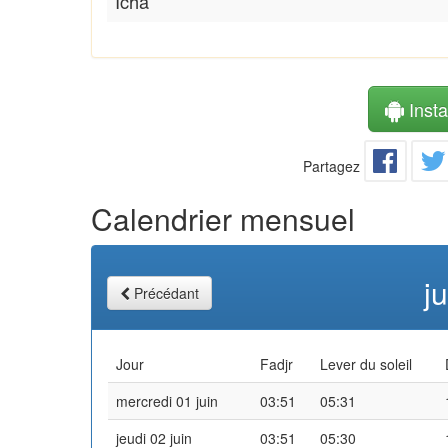
Icha
Instal
Partagez
Calendrier mensuel
j
Précédant
Jour
Fadjr
Lever du soleil
mercredi 01 juin
03:51
05:31
jeudi 02 juin
03:51
05:30