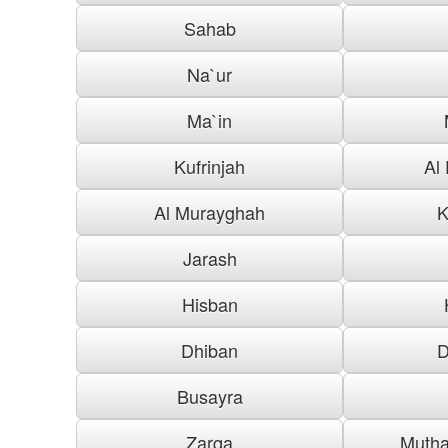
Sahab
Na`ur
Ma`in
Kufrinjah
Al
Al Murayghah
K
Jarash
Hisban
Dhiban
D
Busayra
Zarqa
Mutha