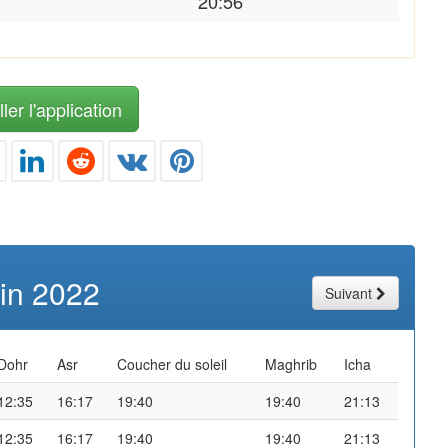
20:56
ler l'application
uin 2022
Suivant
Dohr
Asr
Coucher du soleil
Maghrib
Icha
12:35
16:17
19:40
19:40
21:13
12:35
16:17
19:40
19:40
21:13