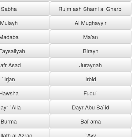
Sabha
Rujm ash Shami al Gharbi
Mulayh
Al Mughayyir
Madaba
Ma'an
 Faysaliyah
Birayn
afr Asad
Juraynah
`Irjan
Irbid
Hawsha
Fuqu`
ayr `Alla
Dayr Abu Sa`id
Burma
Bal`ama
llath al Azraq
`Ayy