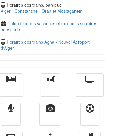
Horaires des trains, banlieue
Alger
-
Constantine
-
Oran et Mostaganem
Calendrier des vacances et examens scolaires
en Algérie
Horaires des trains Agha - Nouvel Aéroport
d'Alger
-
Actualité
الأخبار
Télévision
Radio
Vidéos
Sport