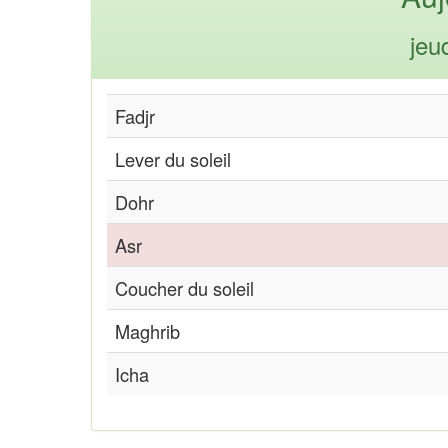
jeu
Fadjr
Lever du soleil
Dohr
Asr
Coucher du soleil
Maghrib
Icha