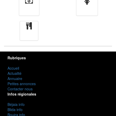
Finance
Femmes
cuisine
Rubriques
Accueil
Actualité
Annuaire
Petites annonces
Contacter nous
Infos régionales
Béjaia info
Blida info
Bouira info