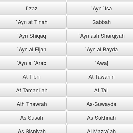
I`zaz
`Ayn `Isa
`Ayn at Tinah
Sabbah
`Ayn Shiqaq
`Ayn ash Sharqiyah
`Ayn al Fijah
`Ayn al Bayda
'Ayn al 'Arab
`Awaj
At Tibni
At Tawahin
At Tamani`ah
At Tall
Ath Thawrah
As-Suwayda
As Susah
As Sukhnah
As Sisniyah
Al Mazra`ah