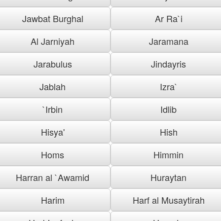
Jawbat Burghal
Ar Ra`i
Al Jarniyah
Jaramana
Jarabulus
Jindayris
Jablah
Izra`
`Irbin
Idlib
Hisya'
Hish
Homs
Himmin
Harran al `Awamid
Huraytan
Harim
Harf al Musaytirah