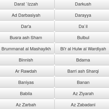
Darat `Izzah
Darkush
Ad Darbasiyah
Darayya
Dar'a
Da`il
Busra ash Sham
Bulbul
Brummanat al Mashayikh
Bi'r al Hulw al Wardiyah
Binnish
Bdama
Ar Rawdah
Barri ash Sharqi
Baniyas
Banan
Babila
Az Ziyarah
Az Zarbah
Az Zabadani