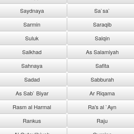
Saydnaya
Sa`sa`
Sarmin
Saraqib
Suluk
Salqin
Salkhad
As Salamiyah
Sahnaya
Safita
Sadad
Sabburah
As Sab` Biyar
Ar Riqama
Rasm al Harmal
Ra's al `Ayn
Rankus
Raju