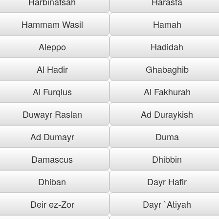
Harbinafsah
Harasta
Hammam Wasil
Hamah
Aleppo
Hadidah
Al Hadir
Ghabaghib
Al Furqlus
Al Fakhurah
Duwayr Raslan
Ad Duraykish
Ad Dumayr
Duma
Damascus
Dhibbin
Dhiban
Dayr Hafir
Deir ez-Zor
Dayr `Atiyah