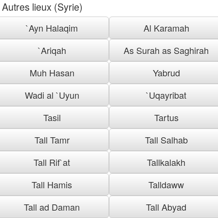
Autres lieux (Syrie)
`Ayn Halaqim
Al Karamah
`Ariqah
As Surah as Saghirah
Muh Hasan
Yabrud
Wadi al `Uyun
`Uqayribat
Tasil
Tartus
Tall Tamr
Tall Salhab
Tall Rif`at
Tallkalakh
Tall Hamis
Talldaww
Tall ad Daman
Tall Abyad