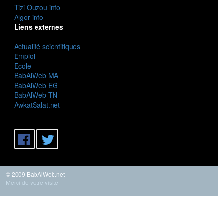
Tizi Ouzou info
Alger info
Liens externes
Actualité scientifiques
Emploi
Ecole
BabAlWeb MA
BabAlWeb EG
BabAlWeb TN
AwkatSalat.net
© 2009 BabAlWeb.net
Merci de votre visite