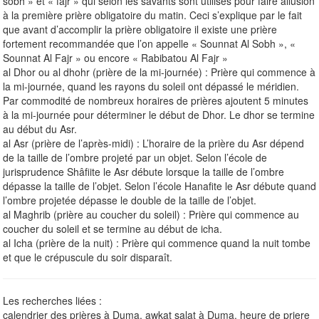
sobh » et « fajr » qui selon les savants sont utilisés pour faire allusion
à la première prière obligatoire du matin. Ceci s’explique par le fait
que avant d’accomplir la prière obligatoire il existe une prière
fortement recommandée que l’on appelle « Sounnat Al Sobh », «
Sounnat Al Fajr » ou encore « Rabibatou Al Fajr »
al Dhor ou al dhohr (prière de la mi-journée) : Prière qui commence à
la mi-journée, quand les rayons du soleil ont dépassé le méridien.
Par commodité de nombreux horaires de prières ajoutent 5 minutes
à la mi-journée pour déterminer le début de Dhor. Le dhor se termine
au début du Asr.
al Asr (prière de l’après-midi) : L’horaire de la prière du Asr dépend
de la taille de l’ombre projeté par un objet. Selon l’école de
jurisprudence Shâfiite le Asr débute lorsque la taille de l’ombre
dépasse la taille de l’objet. Selon l’école Hanafite le Asr débute quand
l’ombre projetée dépasse le double de la taille de l’objet.
al Maghrib (prière au coucher du soleil) : Prière qui commence au
coucher du soleil et se termine au début de icha.
al Icha (prière de la nuit) : Prière qui commence quand la nuit tombe
et que le crépuscule du soir disparaît.
Les recherches liées :
calendrier des prières à Duma, awkat salat à Duma, heure de priere