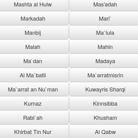
Mashta al Hulw
Mas'adah
Markadah
Mari`
Manbij
Ma`lula
Malah
Mahin
Ma`dan
Madaya
Al Ma`batli
Ma`arratmisrin
Ma`arrat an Nu`man
Kuwayris Sharqi
Kurnaz
Kinnsibba
Rabi`ah
Khusham
Khirbat Tin Nur
Al Qabw