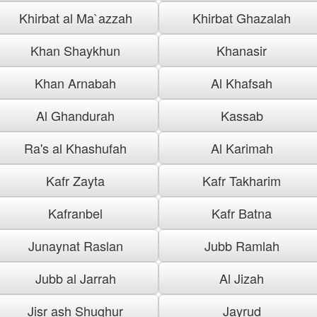
Khirbat al Ma`azzah
Khirbat Ghazalah
Khan Shaykhun
Khanasir
Khan Arnabah
Al Khafsah
Al Ghandurah
Kassab
Ra's al Khashufah
Al Karimah
Kafr Zayta
Kafr Takharim
Kafranbel
Kafr Batna
Junaynat Raslan
Jubb Ramlah
Jubb al Jarrah
Al Jizah
Jisr ash Shughur
Jayrud