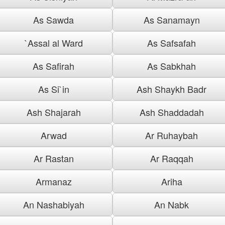
As Sawda
As Sanamayn
`Assal al Ward
As Safsafah
As Safirah
As Sabkhah
As Si`in
Ash Shaykh Badr
Ash Shajarah
Ash Shaddadah
Arwad
Ar Ruhaybah
Ar Rastan
Ar Raqqah
Armanaz
Ariha
An Nashabiyah
An Nabk