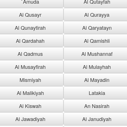
`Amuda
Al Qutayfah
Al Qusayr
Al Qurayya
Al Qunaytirah
Al Qaryatayn
Al Qardahah
Al Qamishli
Al Qadmus
Al Mushannaf
Al Musayfirah
Al Mulayhah
Mismiyah
Al Mayadin
Al Malikiyah
Latakia
Al Kiswah
An Nasirah
Al Jawadiyah
Al Janudiyah