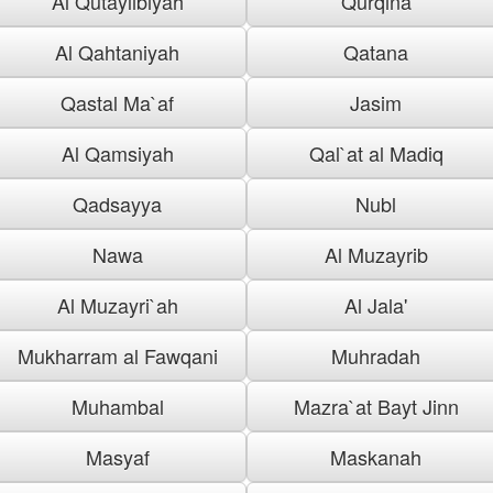
Al Qutaylibiyah
Qurqina
Al Qahtaniyah
Qatana
Qastal Ma`af
Jasim
Al Qamsiyah
Qal`at al Madiq
Qadsayya
Nubl
Nawa
Al Muzayrib
Al Muzayri`ah
Al Jala'
Mukharram al Fawqani
Muhradah
Muhambal
Mazra`at Bayt Jinn
Masyaf
Maskanah