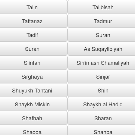
Talin
Tallbisah
Taftanaz
Tadmur
Tadif
Suran
Suran
As Suqaylibiyah
Slinfah
Sirrin ash Shamaliyah
Sirghaya
Sinjar
Shuyukh Tahtani
Shin
Shaykh Miskin
Shaykh al Hadid
Shathah
Sharan
Shaqqa
Shahba