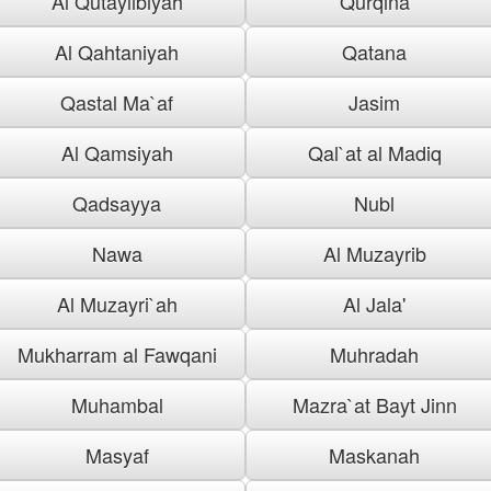
Al Qutaylibiyah
Qurqina
Al Qahtaniyah
Qatana
Qastal Ma`af
Jasim
Al Qamsiyah
Qal`at al Madiq
Qadsayya
Nubl
Nawa
Al Muzayrib
Al Muzayri`ah
Al Jala'
Mukharram al Fawqani
Muhradah
Muhambal
Mazra`at Bayt Jinn
Masyaf
Maskanah