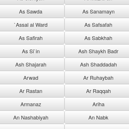
As Sawda
As Sanamayn
`Assal al Ward
As Safsafah
As Safirah
As Sabkhah
As Si`in
Ash Shaykh Badr
Ash Shajarah
Ash Shaddadah
Arwad
Ar Ruhaybah
Ar Rastan
Ar Raqqah
Armanaz
Ariha
An Nashabiyah
An Nabk