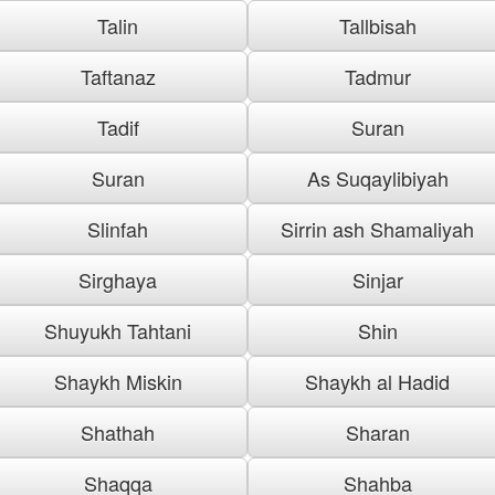
Talin
Tallbisah
Taftanaz
Tadmur
Tadif
Suran
Suran
As Suqaylibiyah
Slinfah
Sirrin ash Shamaliyah
Sirghaya
Sinjar
Shuyukh Tahtani
Shin
Shaykh Miskin
Shaykh al Hadid
Shathah
Sharan
Shaqqa
Shahba