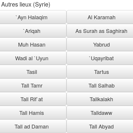
Autres lieux (Syrie)
`Ayn Halaqim
Al Karamah
`Ariqah
As Surah as Saghirah
Muh Hasan
Yabrud
Wadi al `Uyun
`Uqayribat
Tasil
Tartus
Tall Tamr
Tall Salhab
Tall Rif`at
Tallkalakh
Tall Hamis
Talldaww
Tall ad Daman
Tall Abyad