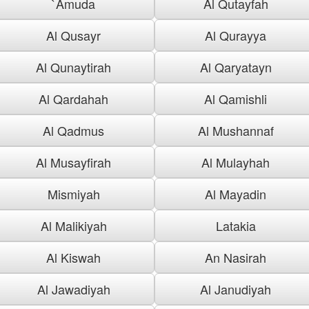
`Amuda
Al Qutayfah
Al Qusayr
Al Qurayya
Al Qunaytirah
Al Qaryatayn
Al Qardahah
Al Qamishli
Al Qadmus
Al Mushannaf
Al Musayfirah
Al Mulayhah
Mismiyah
Al Mayadin
Al Malikiyah
Latakia
Al Kiswah
An Nasirah
Al Jawadiyah
Al Janudiyah