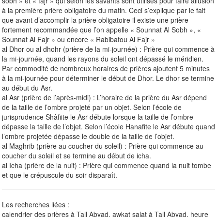
sobh » et « fajr » qui selon les savants sont utilisés pour faire allusion
à la première prière obligatoire du matin. Ceci s’explique par le fait
que avant d’accomplir la prière obligatoire il existe une prière
fortement recommandée que l’on appelle « Sounnat Al Sobh », «
Sounnat Al Fajr » ou encore « Rabibatou Al Fajr »
al Dhor ou al dhohr (prière de la mi-journée) : Prière qui commence à
la mi-journée, quand les rayons du soleil ont dépassé le méridien.
Par commodité de nombreux horaires de prières ajoutent 5 minutes
à la mi-journée pour déterminer le début de Dhor. Le dhor se termine
au début du Asr.
al Asr (prière de l’après-midi) : L’horaire de la prière du Asr dépend
de la taille de l’ombre projeté par un objet. Selon l’école de
jurisprudence Shâfiite le Asr débute lorsque la taille de l’ombre
dépasse la taille de l’objet. Selon l’école Hanafite le Asr débute quand
l’ombre projetée dépasse le double de la taille de l’objet.
al Maghrib (prière au coucher du soleil) : Prière qui commence au
coucher du soleil et se termine au début de icha.
al Icha (prière de la nuit) : Prière qui commence quand la nuit tombe
et que le crépuscule du soir disparaît.
Les recherches liées :
calendrier des prières à Tall Abyad, awkat salat à Tall Abyad, heure