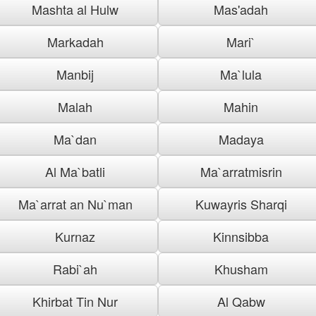
Mashta al Hulw
Mas'adah
Markadah
Mari`
Manbij
Ma`lula
Malah
Mahin
Ma`dan
Madaya
Al Ma`batli
Ma`arratmisrin
Ma`arrat an Nu`man
Kuwayris Sharqi
Kurnaz
Kinnsibba
Rabi`ah
Khusham
Khirbat Tin Nur
Al Qabw