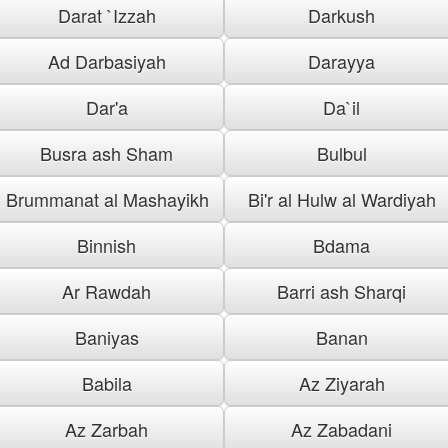
Darat `Izzah
Darkush
Ad Darbasiyah
Darayya
Dar'a
Da`il
Busra ash Sham
Bulbul
Brummanat al Mashayikh
Bi'r al Hulw al Wardiyah
Binnish
Bdama
Ar Rawdah
Barri ash Sharqi
Baniyas
Banan
Babila
Az Ziyarah
Az Zarbah
Az Zabadani