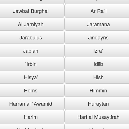
Jawbat Burghal
Ar Ra`i
Al Jarniyah
Jaramana
Jarabulus
Jindayris
Jablah
Izra`
`Irbin
Idlib
Hisya'
Hish
Homs
Himmin
Harran al `Awamid
Huraytan
Harim
Harf al Musaytirah