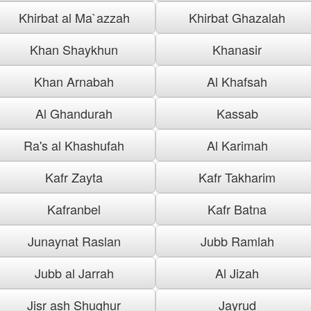
Khirbat al Ma`azzah
Khirbat Ghazalah
Khan Shaykhun
Khanasir
Khan Arnabah
Al Khafsah
Al Ghandurah
Kassab
Ra's al Khashufah
Al Karimah
Kafr Zayta
Kafr Takharim
Kafranbel
Kafr Batna
Junaynat Raslan
Jubb Ramlah
Jubb al Jarrah
Al Jizah
Jisr ash Shughur
Jayrud