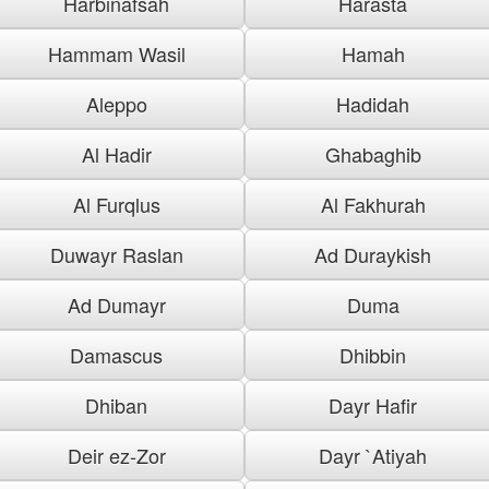
Harbinafsah
Harasta
Hammam Wasil
Hamah
Aleppo
Hadidah
Al Hadir
Ghabaghib
Al Furqlus
Al Fakhurah
Duwayr Raslan
Ad Duraykish
Ad Dumayr
Duma
Damascus
Dhibbin
Dhiban
Dayr Hafir
Deir ez-Zor
Dayr `Atiyah