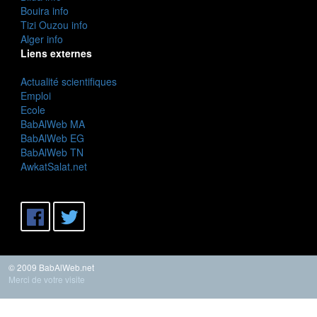
Bouira info
Tizi Ouzou info
Alger info
Liens externes
Actualité scientifiques
Emploi
Ecole
BabAlWeb MA
BabAlWeb EG
BabAlWeb TN
AwkatSalat.net
© 2009 BabAlWeb.net
Merci de votre visite