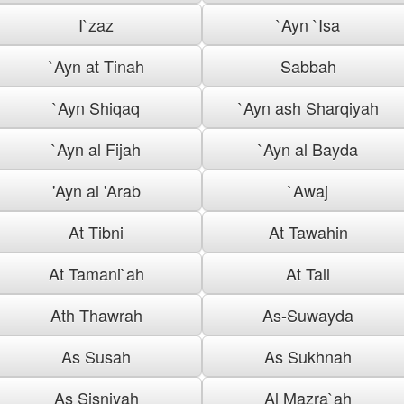
I`zaz
`Ayn `Isa
`Ayn at Tinah
Sabbah
`Ayn Shiqaq
`Ayn ash Sharqiyah
`Ayn al Fijah
`Ayn al Bayda
'Ayn al 'Arab
`Awaj
At Tibni
At Tawahin
At Tamani`ah
At Tall
Ath Thawrah
As-Suwayda
As Susah
As Sukhnah
As Sisniyah
Al Mazra`ah