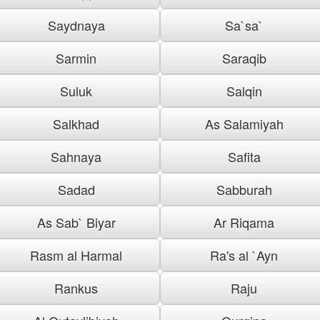
Saydnaya
Sa`sa`
Sarmin
Saraqib
Suluk
Salqin
Salkhad
As Salamiyah
Sahnaya
Safita
Sadad
Sabburah
As Sab` Biyar
Ar Riqama
Rasm al Harmal
Ra's al `Ayn
Rankus
Raju