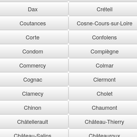
Dax
Créteil
Coutances
Cosne-Cours-sur-Loire
Corte
Confolens
Condom
Compiègne
Commercy
Colmar
Cognac
Clermont
Clamecy
Cholet
Chinon
Chaumont
Châtellerault
Château-Thierry
Château-Salins
Châteauroux