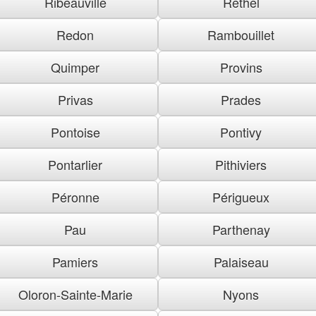
Ribeauville
Rethel
Redon
Rambouillet
Quimper
Provins
Privas
Prades
Pontoise
Pontivy
Pontarlier
Pithiviers
Péronne
Périgueux
Pau
Parthenay
Pamiers
Palaiseau
Oloron-Sainte-Marie
Nyons