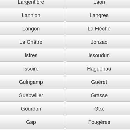
Largentière
Laon
Lannion
Langres
Langon
La Flèche
La Châtre
Jonzac
Istres
Issoudun
Issoire
Haguenau
Guingamp
Guéret
Guebwiller
Grasse
Gourdon
Gex
Gap
Fougères