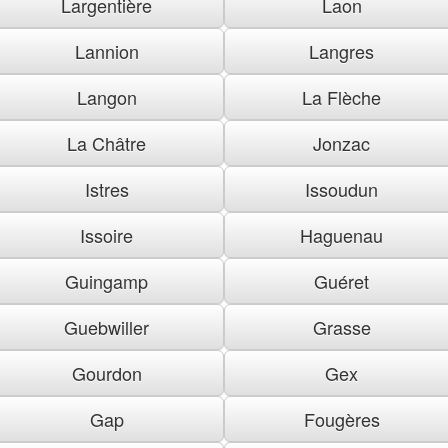
Largentière
Laon
Lannion
Langres
Langon
La Flèche
La Châtre
Jonzac
Istres
Issoudun
Issoire
Haguenau
Guingamp
Guéret
Guebwiller
Grasse
Gourdon
Gex
Gap
Fougères