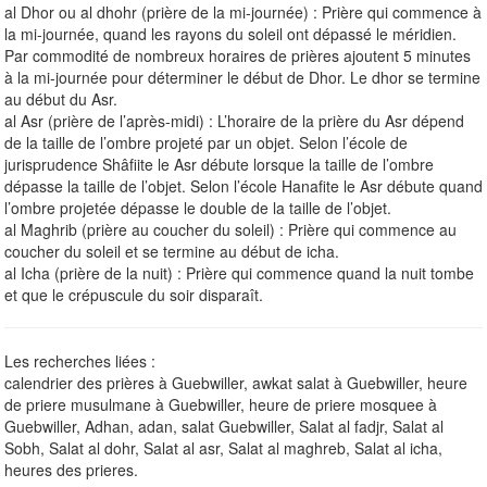
al Dhor ou al dhohr (prière de la mi-journée) : Prière qui commence à
la mi-journée, quand les rayons du soleil ont dépassé le méridien.
Par commodité de nombreux horaires de prières ajoutent 5 minutes
à la mi-journée pour déterminer le début de Dhor. Le dhor se termine
au début du Asr.
al Asr (prière de l’après-midi) : L’horaire de la prière du Asr dépend
de la taille de l’ombre projeté par un objet. Selon l’école de
jurisprudence Shâfiite le Asr débute lorsque la taille de l’ombre
dépasse la taille de l’objet. Selon l’école Hanafite le Asr débute quand
l’ombre projetée dépasse le double de la taille de l’objet.
al Maghrib (prière au coucher du soleil) : Prière qui commence au
coucher du soleil et se termine au début de icha.
al Icha (prière de la nuit) : Prière qui commence quand la nuit tombe
et que le crépuscule du soir disparaît.
Les recherches liées :
calendrier des prières à Guebwiller, awkat salat à Guebwiller, heure
de priere musulmane à Guebwiller, heure de priere mosquee à
Guebwiller, Adhan, adan, salat Guebwiller, Salat al fadjr, Salat al
Sobh, Salat al dohr, Salat al asr, Salat al maghreb, Salat al icha,
heures des prieres.