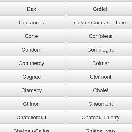
Dax
Créteil
Coutances
Cosne-Cours-sur-Loire
Corte
Confolens
Condom
Compiègne
Commercy
Colmar
Cognac
Clermont
Clamecy
Cholet
Chinon
Chaumont
Châtellerault
Château-Thierry
Château-Salins
Châteauroux