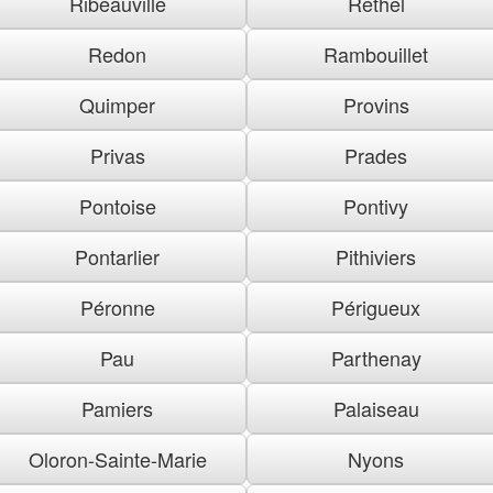
Ribeauville
Rethel
Redon
Rambouillet
Quimper
Provins
Privas
Prades
Pontoise
Pontivy
Pontarlier
Pithiviers
Péronne
Périgueux
Pau
Parthenay
Pamiers
Palaiseau
Oloron-Sainte-Marie
Nyons