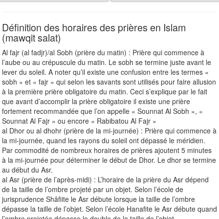
Définition des horaires des prières en Islam
(mawqit salat)
Al fajr (al fadjr)/al Sobh (prière du matin) : Prière qui commence à
l’aube ou au crépuscule du matin. Le sobh se termine juste avant le
lever du soleil. A noter qu’il existe une confusion entre les termes «
sobh » et « fajr » qui selon les savants sont utilisés pour faire allusion
à la première prière obligatoire du matin. Ceci s’explique par le fait
que avant d’accomplir la prière obligatoire il existe une prière
fortement recommandée que l’on appelle « Sounnat Al Sobh », «
Sounnat Al Fajr » ou encore « Rabibatou Al Fajr »
al Dhor ou al dhohr (prière de la mi-journée) : Prière qui commence à
la mi-journée, quand les rayons du soleil ont dépassé le méridien.
Par commodité de nombreux horaires de prières ajoutent 5 minutes
à la mi-journée pour déterminer le début de Dhor. Le dhor se termine
au début du Asr.
al Asr (prière de l’après-midi) : L’horaire de la prière du Asr dépend
de la taille de l’ombre projeté par un objet. Selon l’école de
jurisprudence Shâfiite le Asr débute lorsque la taille de l’ombre
dépasse la taille de l’objet. Selon l’école Hanafite le Asr débute quand
l’ombre projetée dépasse le double de la taille de l’objet.