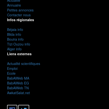
Actualité
Annuaire
Petites annonces
Contacter nous
Infos régionales
Béjaia info
Blida info
Bouira info
Tizi Ouzou info
Alger info
Liens externes
Actualité scientifiques
Emploi
Ecole
BabAlWeb MA
BabAlWeb EG
BabAlWeb TN
AwkatSalat.net