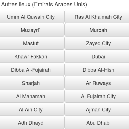
Autres lieux (Emirats Arabes Unis)
Umm Al Quwain City
Ras Al Khaimah City
Muzayri`
Murbah
Masfut
Zayed City
Khawr Fakkan
Dubai
Dibba Al-Fujairah
Dibba Al-Hisn
Sharjah
Ar Ruways
Al Manamah
Al Fujairah City
Al Ain City
Ajman City
Adh Dhayd
Abu Dhabi