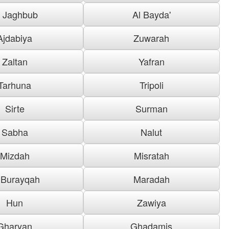
l Jaghbub
Al Bayda'
Ajdabiya
Zuwarah
Zaltan
Yafran
Tarhuna
Tripoli
Sirte
Surman
Sabha
Nalut
Mizdah
Misratah
 Burayqah
Maradah
Hun
Zawiya
Gharyan
Ghadamis