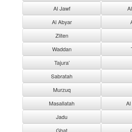
Al Jawf
A
Al Abyar
Zliten
Waddan
Tajura'
Sabratah
Murzuq
Masallatah
Al
Jadu
Ghat