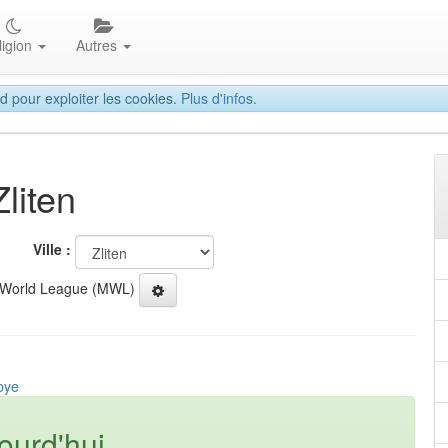
ligion
Autres
d pour exploiter les cookies.
Plus d'infos.
liten
Ville :
 World League (MWL)
ibye
ourd'hui