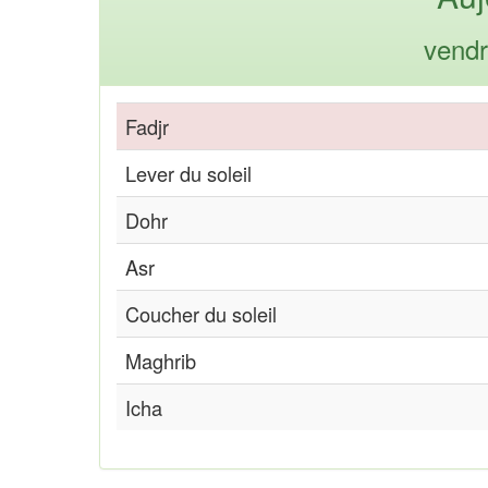
vendr
Fadjr
Lever du soleil
Dohr
Asr
Coucher du soleil
Maghrib
Icha