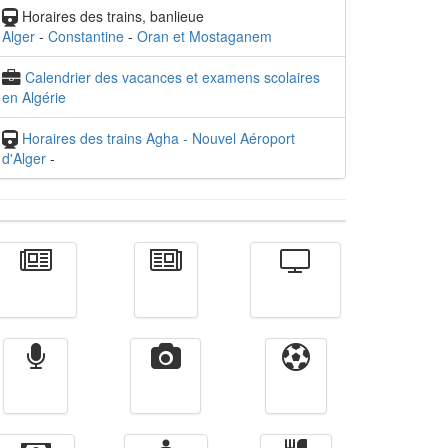
Horaires des trains, banlieue
Alger
-
Constantine
-
Oran et Mostaganem
Calendrier des vacances et examens scolaires
en Algérie
Horaires des trains Agha - Nouvel Aéroport
d'Alger
-
Actualité
الأخبار
Télévision
Radio
Vidéos
Sport