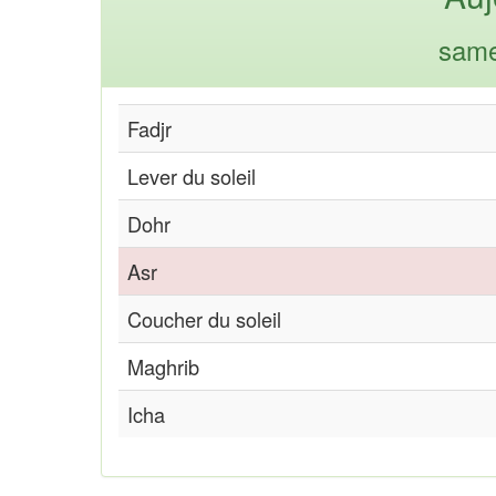
same
Fadjr
Lever du soleil
Dohr
Asr
Coucher du soleil
Maghrib
Icha