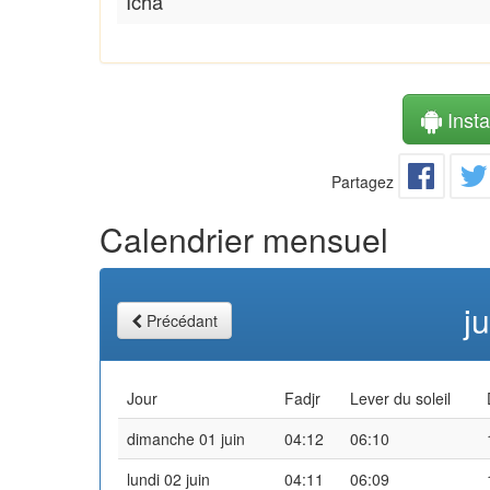
Icha
Instal
Partagez
Calendrier mensuel
j
Précédant
Jour
Fadjr
Lever du soleil
dimanche 01 juin
04:12
06:10
lundi 02 juin
04:11
06:09