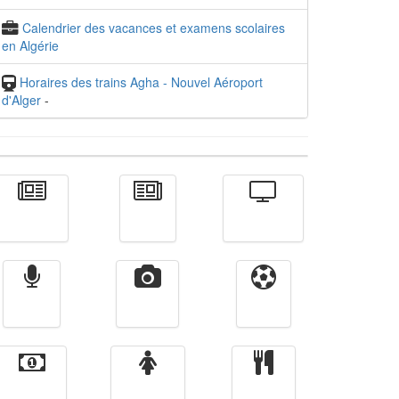
Calendrier des vacances et examens scolaires
en Algérie
Horaires des trains Agha - Nouvel Aéroport
d'Alger
-
Actualité
الأخبار
Télévision
Radio
Vidéos
Sport
Finance
Femmes
cuisine