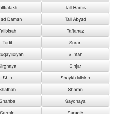
allkalakh
Tall Hamis
l ad Daman
Tall Abyad
Tallbisah
Taftanaz
Tadif
Suran
uqaylibiyah
Slinfah
Sirghaya
Sinjar
Shin
Shaykh Miskin
Shathah
Sharan
Shahba
Saydnaya
Sarmin
Saraqib