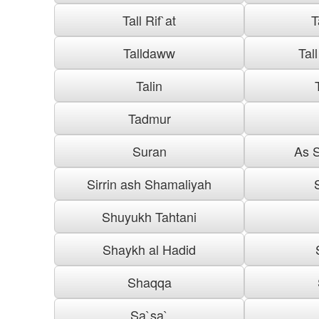
Tall Rif`at
T
Talldaww
Tal
Talin
Tadmur
Suran
As S
Sirrin ash Shamaliyah
Shuyukh Tahtani
Shaykh al Hadid
Shaqqa
Sa`sa`