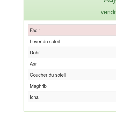
vendr
Fadjr
Lever du soleil
Dohr
Asr
Coucher du soleil
Maghrib
Icha