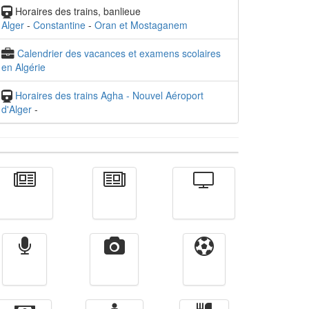
Horaires des trains, banlieue
Alger
-
Constantine
-
Oran et Mostaganem
Calendrier des vacances et examens scolaires
en Algérie
Horaires des trains Agha - Nouvel Aéroport
d'Alger
-
Actualité
الأخبار
Télévision
Radio
Vidéos
Sport