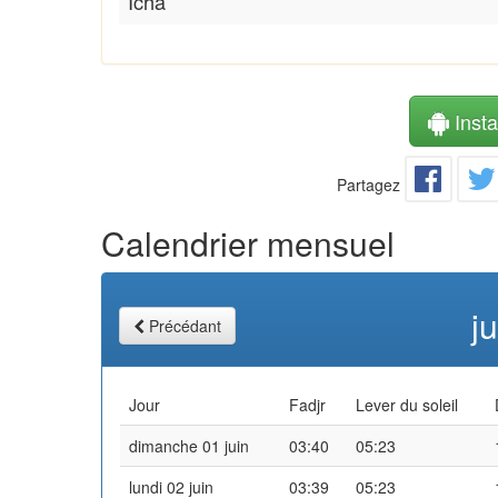
Icha
Instal
Partagez
Calendrier mensuel
j
Précédant
Jour
Fadjr
Lever du soleil
dimanche 01 juin
03:40
05:23
lundi 02 juin
03:39
05:23