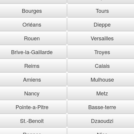
Bourges
Tours
Orléans
Dieppe
Rouen
Versailles
Brive-la-Gaillarde
Troyes
Reims
Calais
Amiens
Mulhouse
Nancy
Metz
Pointe-a-Pitre
Basse-terre
St.-Benoit
Dzaoudzi