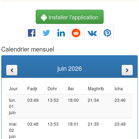
Installer l'application
Calendrier mensuel
juin 2026
Jour
Fadjr
Dohr
Asr
Maghrib
Icha
lun.
03:49
13:53
18:00
21:34
23:46
01
juin
mar.
03:48
13:53
18:01
21:35
23:48
02
juin