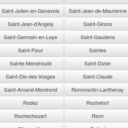
Saint-Julien-en-Genevois
Saint-Jean-de-Maurienne
Saint-Jean-d'Angely
Saint-Girons
Saint-Germain-en-Laye
Saint-Gaudens
Saint-Flour
Saintes
Sainte-Menehould
Saint-Dizier
Saint-Die-des-Vosges
Saint-Claude
Saint-Amand-Montrond
Romorantin-Lanthenay
Rodez
Rochefort
Rochechouart
Riom