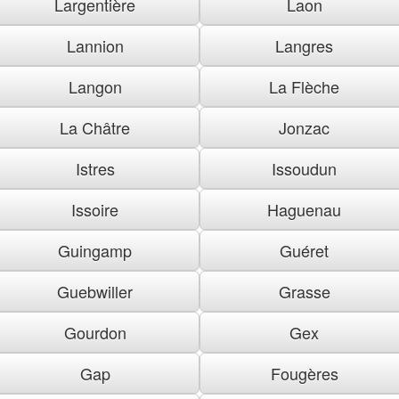
Largentière
Laon
Lannion
Langres
Langon
La Flèche
La Châtre
Jonzac
Istres
Issoudun
Issoire
Haguenau
Guingamp
Guéret
Guebwiller
Grasse
Gourdon
Gex
Gap
Fougères