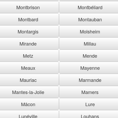
Montbrison
Montbéliard
Montbard
Montauban
Montargis
Molsheim
Mirande
Millau
Metz
Mende
Meaux
Mayenne
Mauriac
Marmande
Mantes-la-Jolie
Mamers
Mâcon
Lure
Lunéville
Louhans