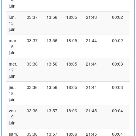
juin
lun.
03:37
13:56
18:05
21:43
00:02
15
juin
mar.
03:37
13:56
18:05
21:44
00:02
16
juin
mer.
03:36
13:56
18:05
21:44
00:03
17
juin
jeu.
03:36
13:56
18:05
21:44
00:03
18
juin
ven.
03:36
13:57
18:06
21:45
00:04
19
juin
sam.
03:36
13:57
18:06
21:45
00:04