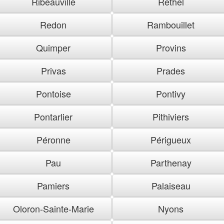
Ribeauville
Rethel
Redon
Rambouillet
Quimper
Provins
Privas
Prades
Pontoise
Pontivy
Pontarlier
Pithiviers
Péronne
Périgueux
Pau
Parthenay
Pamiers
Palaiseau
Oloron-Sainte-Marie
Nyons