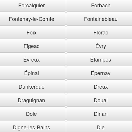
Forcalquier
Forbach
Fontenay-le-Comte
Fontainebleau
Foix
Florac
Figeac
Évry
Évreux
Étampes
Épinal
Épernay
Dunkerque
Dreux
Draguignan
Douai
Dole
Dinan
Digne-les-Bains
Die