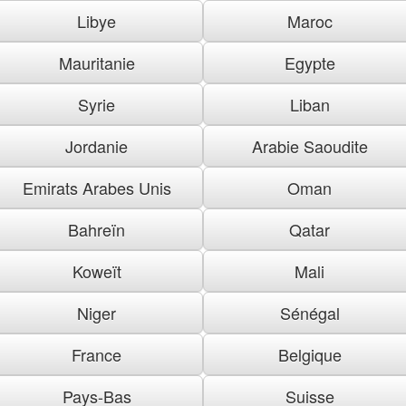
Libye
Maroc
Mauritanie
Egypte
Syrie
Liban
Jordanie
Arabie Saoudite
Emirats Arabes Unis
Oman
Bahreïn
Qatar
Koweït
Mali
Niger
Sénégal
France
Belgique
Pays-Bas
Suisse