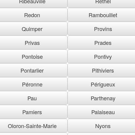
Ribeauville
Rethel
Redon
Rambouillet
Quimper
Provins
Privas
Prades
Pontoise
Pontivy
Pontarlier
Pithiviers
Péronne
Périgueux
Pau
Parthenay
Pamiers
Palaiseau
Oloron-Sainte-Marie
Nyons