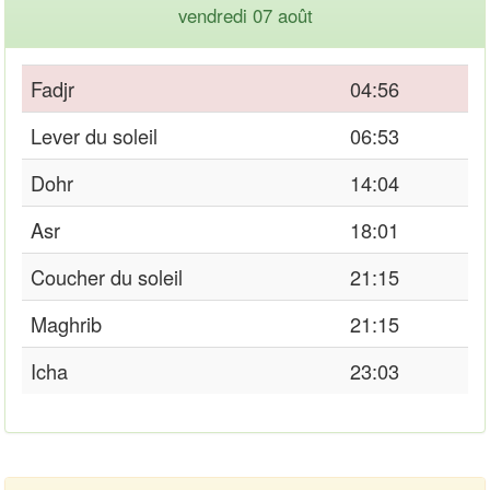
vendredi 07 août
Fadjr
04:56
Lever du soleil
06:53
Dohr
14:04
Asr
18:01
Coucher du soleil
21:15
Maghrib
21:15
Icha
23:03