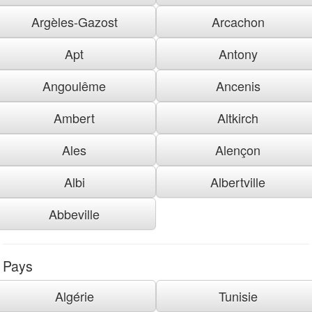
Argèles-Gazost
Arcachon
Apt
Antony
Angoulême
Ancenis
Ambert
Altkirch
Ales
Alençon
Albi
Albertville
Abbeville
Pays
Algérie
Tunisie