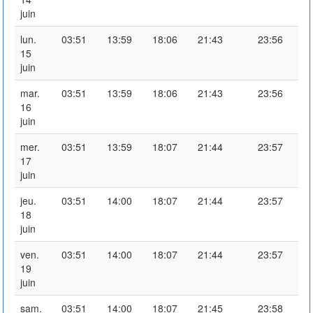
juin
lun.
03:51
13:59
18:06
21:43
23:56
15
juin
mar.
03:51
13:59
18:06
21:43
23:56
16
juin
mer.
03:51
13:59
18:07
21:44
23:57
17
juin
jeu.
03:51
14:00
18:07
21:44
23:57
18
juin
ven.
03:51
14:00
18:07
21:44
23:57
19
juin
sam.
03:51
14:00
18:07
21:45
23:58