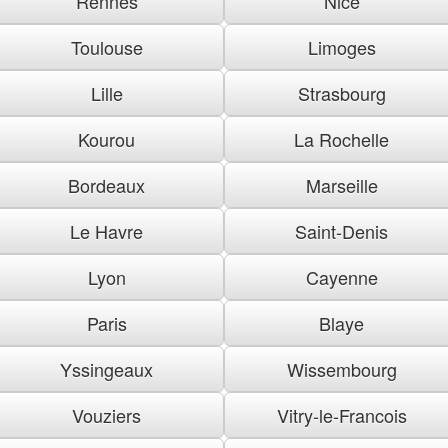
Rennes
Nice
Toulouse
Limoges
Lille
Strasbourg
Kourou
La Rochelle
Bordeaux
Marseille
Le Havre
Saint-Denis
Lyon
Cayenne
Paris
Blaye
Yssingeaux
Wissembourg
Vouziers
Vitry-le-Francois