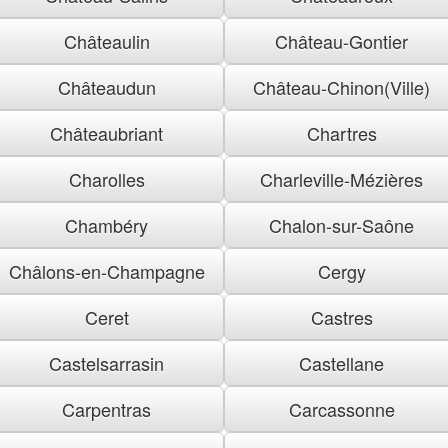
Châteaulin
Château-Gontier
Châteaudun
Château-Chinon(Ville)
Châteaubriant
Chartres
Charolles
Charleville-Mézières
Chambéry
Chalon-sur-Saône
Châlons-en-Champagne
Cergy
Ceret
Castres
Castelsarrasin
Castellane
Carpentras
Carcassonne