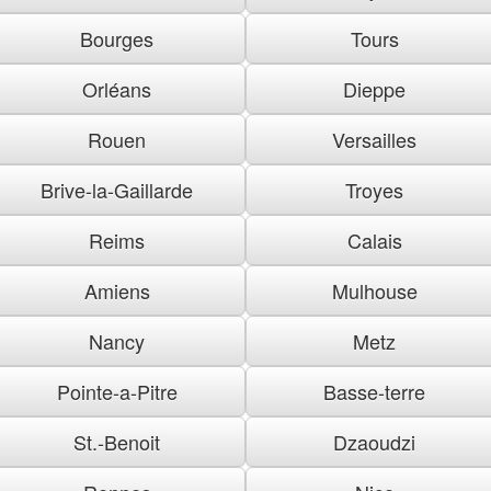
Bourges
Tours
Orléans
Dieppe
Rouen
Versailles
Brive-la-Gaillarde
Troyes
Reims
Calais
Amiens
Mulhouse
Nancy
Metz
Pointe-a-Pitre
Basse-terre
St.-Benoit
Dzaoudzi