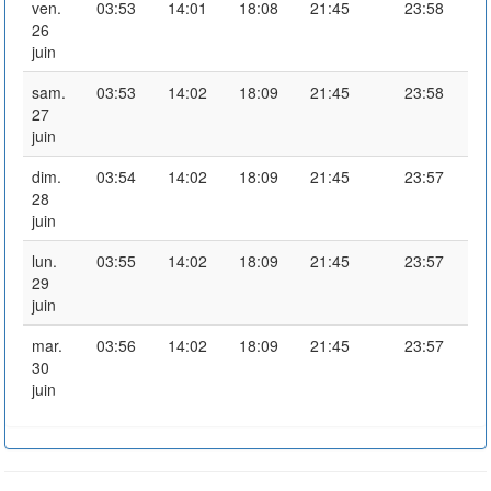
ven.
03:53
14:01
18:08
21:45
23:58
26
juin
sam.
03:53
14:02
18:09
21:45
23:58
27
juin
dim.
03:54
14:02
18:09
21:45
23:57
28
juin
lun.
03:55
14:02
18:09
21:45
23:57
29
juin
mar.
03:56
14:02
18:09
21:45
23:57
30
juin