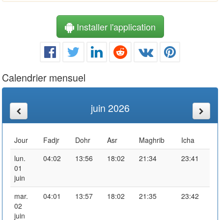
Installer l'application
Calendrier mensuel
juin 2026
Jour
Fadjr
Dohr
Asr
Maghrib
Icha
lun.
04:02
13:56
18:02
21:34
23:41
01
juin
mar.
04:01
13:57
18:02
21:35
23:42
02
juin