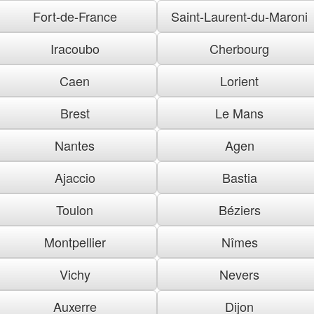
Fort-de-France
Saint-Laurent-du-Maroni
Iracoubo
Cherbourg
Caen
Lorient
Brest
Le Mans
Nantes
Agen
Ajaccio
Bastia
Toulon
Béziers
Montpellier
Nîmes
Vichy
Nevers
Auxerre
Dijon