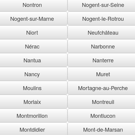
Nontron
Nogent-sur-Seine
Nogent-sur-Marne
Nogent-le-Rotrou
Niort
Neufchâteau
Nérac
Narbonne
Nantua
Nanterre
Nancy
Muret
Moulins
Mortagne-au-Perche
Morlaix
Montreuil
Montmorillon
Montlucon
Montdidier
Mont-de-Marsan