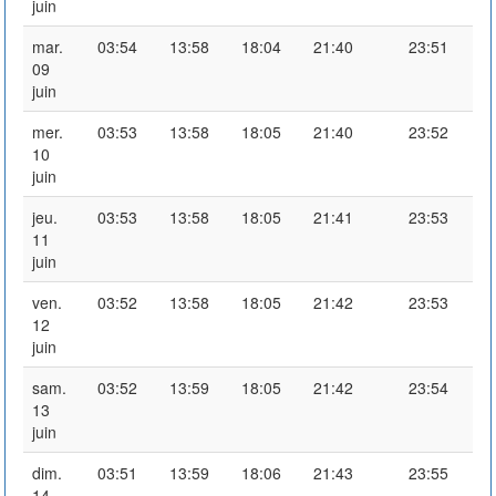
juin
mar.
03:54
13:58
18:04
21:40
23:51
09
juin
mer.
03:53
13:58
18:05
21:40
23:52
10
juin
jeu.
03:53
13:58
18:05
21:41
23:53
11
juin
ven.
03:52
13:58
18:05
21:42
23:53
12
juin
sam.
03:52
13:59
18:05
21:42
23:54
13
juin
dim.
03:51
13:59
18:06
21:43
23:55
14