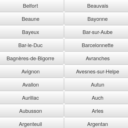
Belfort
Beauvais
Beaune
Bayonne
Bayeux
Bar-sur-Aube
Bar-le-Duc
Barcelonnette
Bagnères-de-Bigorre
Avranches
Avignon
Avesnes-sur-Helpe
Avallon
Autun
Aurillac
Auch
Aubusson
Arles
Argenteuil
Argentan