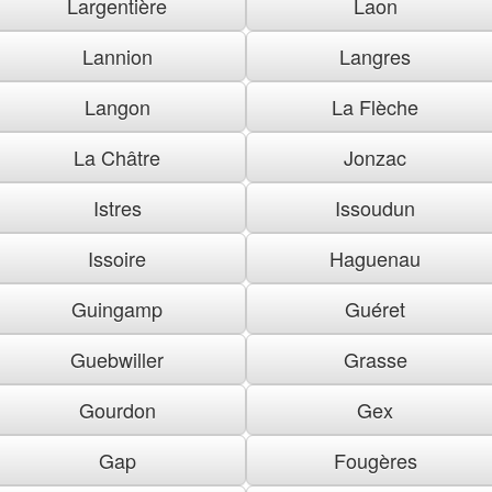
Largentière
Laon
Lannion
Langres
Langon
La Flèche
La Châtre
Jonzac
Istres
Issoudun
Issoire
Haguenau
Guingamp
Guéret
Guebwiller
Grasse
Gourdon
Gex
Gap
Fougères