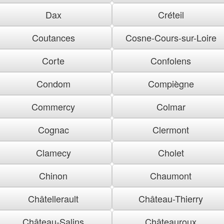
Dax
Créteil
Coutances
Cosne-Cours-sur-Loire
Corte
Confolens
Condom
Compiègne
Commercy
Colmar
Cognac
Clermont
Clamecy
Cholet
Chinon
Chaumont
Châtellerault
Château-Thierry
Château-Salins
Châteauroux