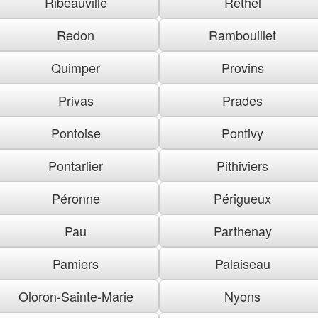
Ribeauville
Rethel
Redon
Rambouillet
Quimper
Provins
Privas
Prades
Pontoise
Pontivy
Pontarlier
Pithiviers
Péronne
Périgueux
Pau
Parthenay
Pamiers
Palaiseau
Oloron-Sainte-Marie
Nyons