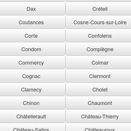
Dax
Créteil
Coutances
Cosne-Cours-sur-Loire
Corte
Confolens
Condom
Compiègne
Commercy
Colmar
Cognac
Clermont
Clamecy
Cholet
Chinon
Chaumont
Châtellerault
Château-Thierry
Château-Salins
Châteauroux