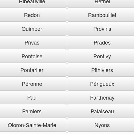
Ribeauville
Rethel
Redon
Rambouillet
Quimper
Provins
Privas
Prades
Pontoise
Pontivy
Pontarlier
Pithiviers
Péronne
Périgueux
Pau
Parthenay
Pamiers
Palaiseau
Oloron-Sainte-Marie
Nyons