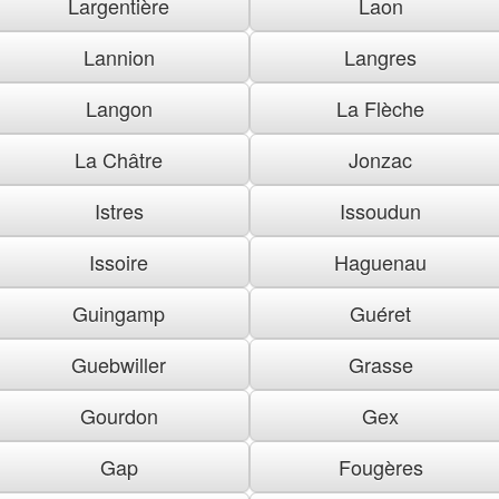
Largentière
Laon
Lannion
Langres
Langon
La Flèche
La Châtre
Jonzac
Istres
Issoudun
Issoire
Haguenau
Guingamp
Guéret
Guebwiller
Grasse
Gourdon
Gex
Gap
Fougères