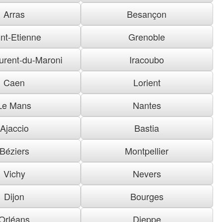
Arras
Besançon
nt-Etienne
Grenoble
urent-du-Maroni
Iracoubo
Caen
Lorient
Le Mans
Nantes
Ajaccio
Bastia
Béziers
Montpellier
Vichy
Nevers
Dijon
Bourges
Orléans
Dieppe