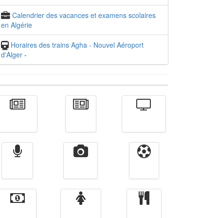
Calendrier des vacances et examens scolaires
en Algérie
Horaires des trains Agha - Nouvel Aéroport
d'Alger
-
Actualité
الأخبار
Télévision
Radio
Vidéos
Sport
Finance
Femmes
cuisine