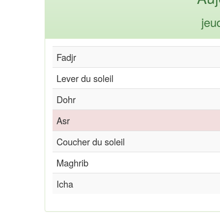
jeu
Fadjr
Lever du soleil
Dohr
Asr
Coucher du soleil
Maghrib
Icha