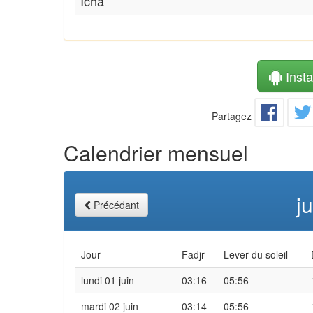
Icha
Instal
Partagez
Calendrier mensuel
j
Précédant
Jour
Fadjr
Lever du soleil
lundi 01 juin
03:16
05:56
mardi 02 juin
03:14
05:56