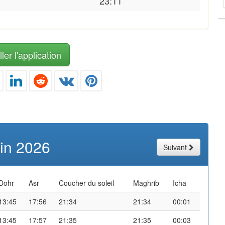
23:11
ler l'application
uin 2026
Suivant
Dohr
Asr
Coucher du soleil
Maghrib
Icha
13:45
17:56
21:34
21:34
00:01
13:45
17:57
21:35
21:35
00:03