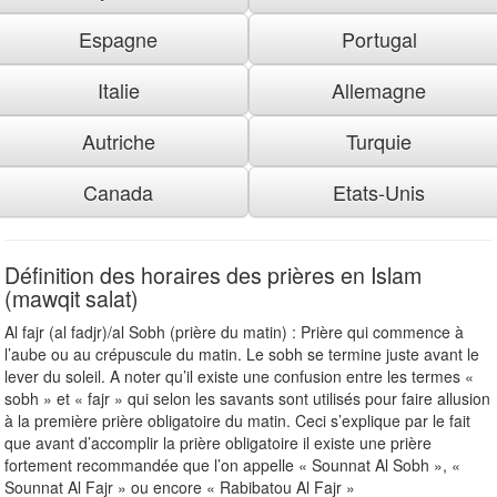
Espagne
Portugal
Italie
Allemagne
Autriche
Turquie
Canada
Etats-Unis
Définition des horaires des prières en Islam
(mawqit salat)
Al fajr (al fadjr)/al Sobh (prière du matin) : Prière qui commence à
l’aube ou au crépuscule du matin. Le sobh se termine juste avant le
lever du soleil. A noter qu’il existe une confusion entre les termes «
sobh » et « fajr » qui selon les savants sont utilisés pour faire allusion
à la première prière obligatoire du matin. Ceci s’explique par le fait
que avant d’accomplir la prière obligatoire il existe une prière
fortement recommandée que l’on appelle « Sounnat Al Sobh », «
Sounnat Al Fajr » ou encore « Rabibatou Al Fajr »