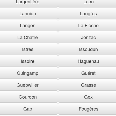
Largentière
Laon
Lannion
Langres
Langon
La Flèche
La Châtre
Jonzac
Istres
Issoudun
Issoire
Haguenau
Guingamp
Guéret
Guebwiller
Grasse
Gourdon
Gex
Gap
Fougères