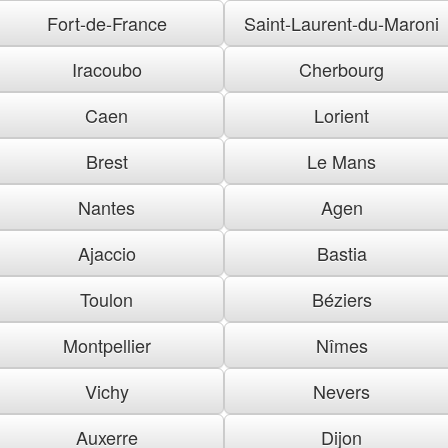
Fort-de-France
Saint-Laurent-du-Maroni
Iracoubo
Cherbourg
Caen
Lorient
Brest
Le Mans
Nantes
Agen
Ajaccio
Bastia
Toulon
Béziers
Montpellier
Nîmes
Vichy
Nevers
Auxerre
Dijon