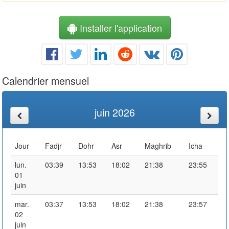
Installer l'application
Calendrier mensuel
juin 2026
Jour
Fadjr
Dohr
Asr
Maghrib
Icha
lun.
03:39
13:53
18:02
21:38
23:55
01
juin
mar.
03:37
13:53
18:02
21:38
23:57
02
juin