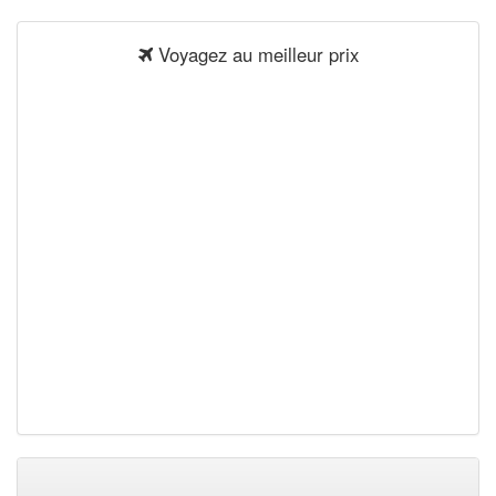
Voyagez au meilleur prix