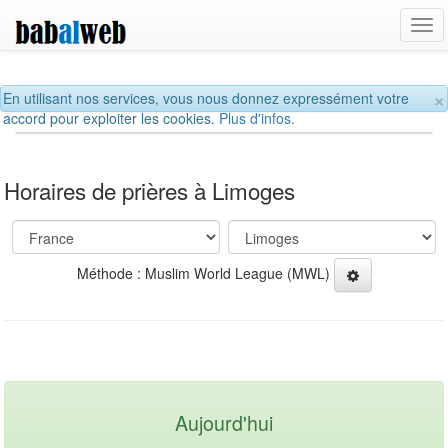
Tog
navi
×
En utilisant nos services, vous nous donnez expressément votre
accord pour exploiter les cookies.
Plus d'infos.
Horaires de prières à Limoges
Méthode : Muslim World League (MWL)
Aujourd'hui