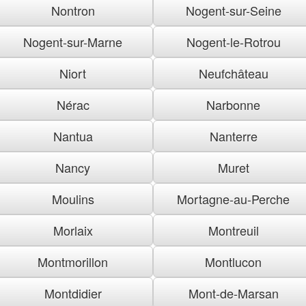
Nontron
Nogent-sur-Seine
Nogent-sur-Marne
Nogent-le-Rotrou
Niort
Neufchâteau
Nérac
Narbonne
Nantua
Nanterre
Nancy
Muret
Moulins
Mortagne-au-Perche
Morlaix
Montreuil
Montmorillon
Montlucon
Montdidier
Mont-de-Marsan