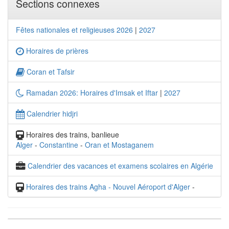
Sections connexes
Fêtes nationales et religieuses 2026
|
2027
Horaires de prières
Coran et Tafsir
Ramadan 2026: Horaires d'Imsak et Iftar
|
2027
Calendrier hidjri
Horaires des trains, banlieue
Alger
-
Constantine
-
Oran et Mostaganem
Calendrier des vacances et examens scolaires en Algérie
Horaires des trains Agha - Nouvel Aéroport d'Alger
-