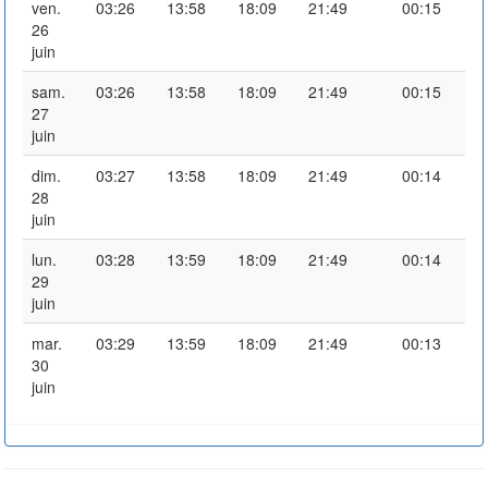
ven.
03:26
13:58
18:09
21:49
00:15
26
juin
sam.
03:26
13:58
18:09
21:49
00:15
27
juin
dim.
03:27
13:58
18:09
21:49
00:14
28
juin
lun.
03:28
13:59
18:09
21:49
00:14
29
juin
mar.
03:29
13:59
18:09
21:49
00:13
30
juin