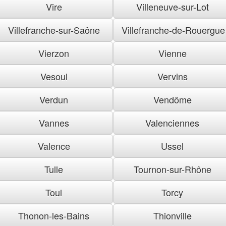
Vire
Villeneuve-sur-Lot
Villefranche-sur-Saône
Villefranche-de-Rouergue
Vierzon
Vienne
Vesoul
Vervins
Verdun
Vendôme
Vannes
Valenciennes
Valence
Ussel
Tulle
Tournon-sur-Rhône
Toul
Torcy
Thonon-les-Bains
Thionville