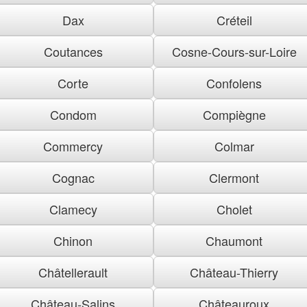
Dax
Créteil
Coutances
Cosne-Cours-sur-Loire
Corte
Confolens
Condom
Compiègne
Commercy
Colmar
Cognac
Clermont
Clamecy
Cholet
Chinon
Chaumont
Châtellerault
Château-Thierry
Château-Salins
Châteauroux