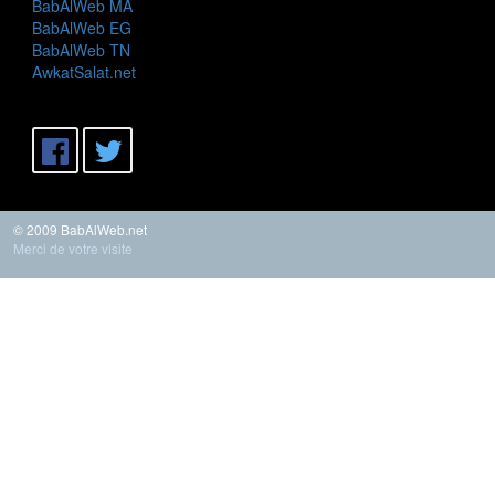
BabAlWeb MA
BabAlWeb EG
BabAlWeb TN
AwkatSalat.net
© 2009 BabAlWeb.net
Merci de votre visite