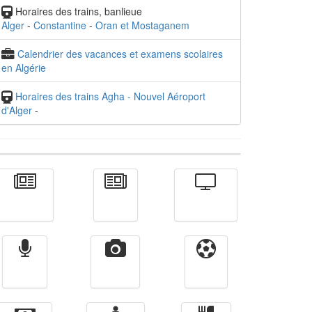
Horaires des trains, banlieue
Alger
-
Constantine
-
Oran et Mostaganem
Calendrier des vacances et examens scolaires
en Algérie
Horaires des trains Agha - Nouvel Aéroport
d'Alger
-
Actualité
الأخبار
Télévision
Radio
Vidéos
Sport