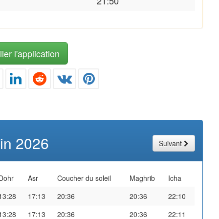
21:50
ler l'application
uin 2026
Suivant
Dohr
Asr
Coucher du soleil
Maghrib
Icha
13:28
17:13
20:36
20:36
22:10
13:28
17:13
20:36
20:36
22:11