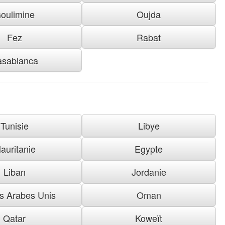
oulimine
Oujda
Fez
Rabat
asablanca
Tunisie
Libye
auritanie
Egypte
Liban
Jordanie
s Arabes Unis
Oman
Qatar
Koweït