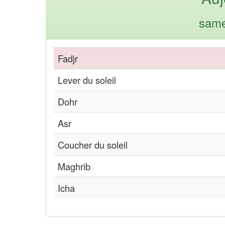
same
Fadjr
Lever du soleil
Dohr
Asr
Coucher du soleil
Maghrib
Icha