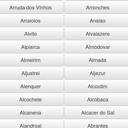
Arruda dos Vinhos
Arronches
Arraiolos
Ansiao
Alvito
Alvaiazere
Alpiarca
Almodovar
Almeirim
Almada
Aljustrel
Aljezur
Alenquer
Alcoutim
Alcochete
Alcobaca
Alcanena
Alcacer do Sal
Alandroal
Abrantes