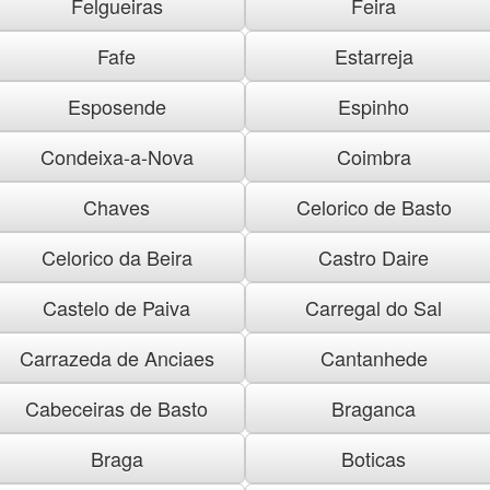
Felgueiras
Feira
Fafe
Estarreja
Esposende
Espinho
Condeixa-a-Nova
Coimbra
Chaves
Celorico de Basto
Celorico da Beira
Castro Daire
Castelo de Paiva
Carregal do Sal
Carrazeda de Anciaes
Cantanhede
Cabeceiras de Basto
Braganca
Braga
Boticas