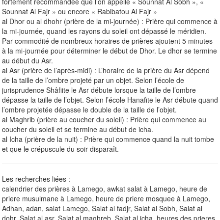
fortement recommandée que l’on appelle « Sounnat Al Sobh », «
Sounnat Al Fajr » ou encore « Rabibatou Al Fajr »
al Dhor ou al dhohr (prière de la mi-journée) : Prière qui commence à
la mi-journée, quand les rayons du soleil ont dépassé le méridien.
Par commodité de nombreux horaires de prières ajoutent 5 minutes
à la mi-journée pour déterminer le début de Dhor. Le dhor se termine
au début du Asr.
al Asr (prière de l’après-midi) : L’horaire de la prière du Asr dépend
de la taille de l’ombre projeté par un objet. Selon l’école de
jurisprudence Shâfiite le Asr débute lorsque la taille de l’ombre
dépasse la taille de l’objet. Selon l’école Hanafite le Asr débute quand
l’ombre projetée dépasse le double de la taille de l’objet.
al Maghrib (prière au coucher du soleil) : Prière qui commence au
coucher du soleil et se termine au début de icha.
al Icha (prière de la nuit) : Prière qui commence quand la nuit tombe
et que le crépuscule du soir disparaît.
Les recherches liées :
calendrier des prières à Lamego, awkat salat à Lamego, heure de
priere musulmane à Lamego, heure de priere mosquee à Lamego,
Adhan, adan, salat Lamego, Salat al fadjr, Salat al Sobh, Salat al
dohr, Salat al asr, Salat al maghreb, Salat al icha, heures des prieres.