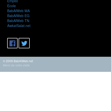
Emploi
Ecole
BabAlWeb MA
BabAlWeb EG
BabAlWeb TN
AwkatSalat.net
© 2009 BabAlWeb.net
Merci de votre visite