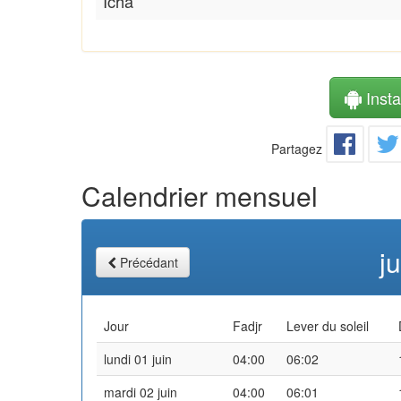
Icha
Instal
Partagez
Calendrier mensuel
j
Précédant
Jour
Fadjr
Lever du soleil
lundi 01 juin
04:00
06:02
mardi 02 juin
04:00
06:01