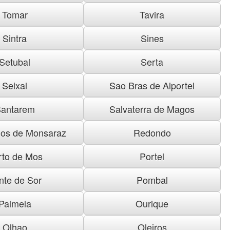
Tomar
Tavira
Sintra
Sines
Setubal
Serta
Seixal
Sao Bras de Alportel
antarem
Salvaterra de Magos
os de Monsaraz
Redondo
rto de Mos
Portel
nte de Sor
Pombal
Palmela
Ourique
Olhao
Oleiros