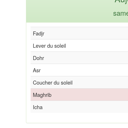
same
Fadjr
Lever du soleil
Dohr
Asr
Coucher du soleil
Maghrib
Icha