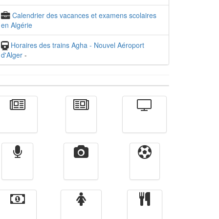
Calendrier des vacances et examens scolaires
en Algérie
Horaires des trains Agha - Nouvel Aéroport
d'Alger
-
Actualité
الأخبار
Télévision
Radio
Vidéos
Sport
Finance
Femmes
cuisine