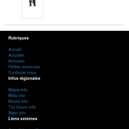
cuisine
Rubriques
Accueil
Actualité
Annuaire
Petites annonces
Contacter nous
Infos régionales
Béjaia info
Blida info
Bouira info
Tizi Ouzou info
Alger info
Liens externes