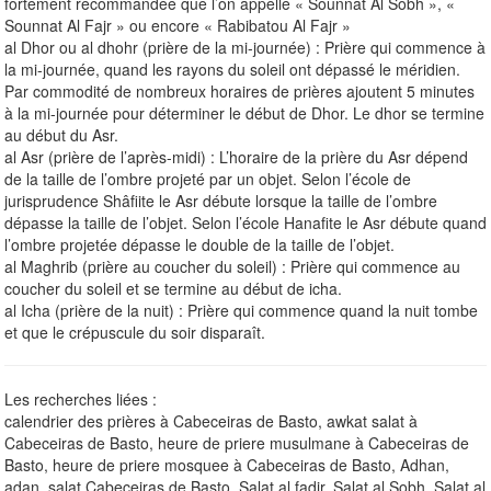
fortement recommandée que l’on appelle « Sounnat Al Sobh », «
Sounnat Al Fajr » ou encore « Rabibatou Al Fajr »
al Dhor ou al dhohr (prière de la mi-journée) : Prière qui commence à
la mi-journée, quand les rayons du soleil ont dépassé le méridien.
Par commodité de nombreux horaires de prières ajoutent 5 minutes
à la mi-journée pour déterminer le début de Dhor. Le dhor se termine
au début du Asr.
al Asr (prière de l’après-midi) : L’horaire de la prière du Asr dépend
de la taille de l’ombre projeté par un objet. Selon l’école de
jurisprudence Shâfiite le Asr débute lorsque la taille de l’ombre
dépasse la taille de l’objet. Selon l’école Hanafite le Asr débute quand
l’ombre projetée dépasse le double de la taille de l’objet.
al Maghrib (prière au coucher du soleil) : Prière qui commence au
coucher du soleil et se termine au début de icha.
al Icha (prière de la nuit) : Prière qui commence quand la nuit tombe
et que le crépuscule du soir disparaît.
Les recherches liées :
calendrier des prières à Cabeceiras de Basto, awkat salat à
Cabeceiras de Basto, heure de priere musulmane à Cabeceiras de
Basto, heure de priere mosquee à Cabeceiras de Basto, Adhan,
adan, salat Cabeceiras de Basto, Salat al fadjr, Salat al Sobh, Salat al