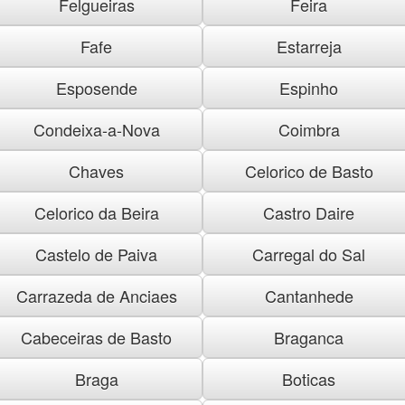
Felgueiras
Feira
Fafe
Estarreja
Esposende
Espinho
Condeixa-a-Nova
Coimbra
Chaves
Celorico de Basto
Celorico da Beira
Castro Daire
Castelo de Paiva
Carregal do Sal
Carrazeda de Anciaes
Cantanhede
Cabeceiras de Basto
Braganca
Braga
Boticas