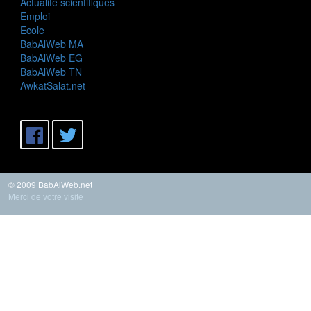
Actualité scientifiques
Emploi
Ecole
BabAlWeb MA
BabAlWeb EG
BabAlWeb TN
AwkatSalat.net
© 2009 BabAlWeb.net
Merci de votre visite