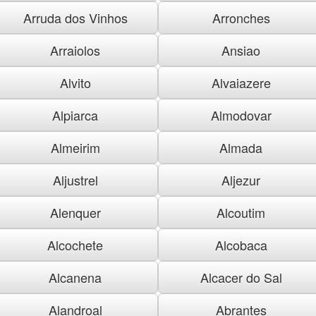
Arruda dos Vinhos
Arronches
Arraiolos
Ansiao
Alvito
Alvaiazere
Alpiarca
Almodovar
Almeirim
Almada
Aljustrel
Aljezur
Alenquer
Alcoutim
Alcochete
Alcobaca
Alcanena
Alcacer do Sal
Alandroal
Abrantes