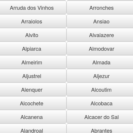
Arruda dos Vinhos
Arronches
Arraiolos
Ansiao
Alvito
Alvaiazere
Alpiarca
Almodovar
Almeirim
Almada
Aljustrel
Aljezur
Alenquer
Alcoutim
Alcochete
Alcobaca
Alcanena
Alcacer do Sal
Alandroal
Abrantes