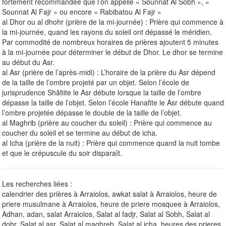
fortement recommandée que l’on appelle « Sounnat Al Sobh », «
Sounnat Al Fajr » ou encore « Rabibatou Al Fajr »
al Dhor ou al dhohr (prière de la mi-journée) : Prière qui commence à
la mi-journée, quand les rayons du soleil ont dépassé le méridien.
Par commodité de nombreux horaires de prières ajoutent 5 minutes
à la mi-journée pour déterminer le début de Dhor. Le dhor se termine
au début du Asr.
al Asr (prière de l’après-midi) : L’horaire de la prière du Asr dépend
de la taille de l’ombre projeté par un objet. Selon l’école de
jurisprudence Shâfiite le Asr débute lorsque la taille de l’ombre
dépasse la taille de l’objet. Selon l’école Hanafite le Asr débute quand
l’ombre projetée dépasse le double de la taille de l’objet.
al Maghrib (prière au coucher du soleil) : Prière qui commence au
coucher du soleil et se termine au début de icha.
al Icha (prière de la nuit) : Prière qui commence quand la nuit tombe
et que le crépuscule du soir disparaît.
Les recherches liées :
calendrier des prières à Arraiolos, awkat salat à Arraiolos, heure de
priere musulmane à Arraiolos, heure de priere mosquee à Arraiolos,
Adhan, adan, salat Arraiolos, Salat al fadjr, Salat al Sobh, Salat al
dohr, Salat al asr, Salat al maghreb, Salat al icha, heures des prieres.