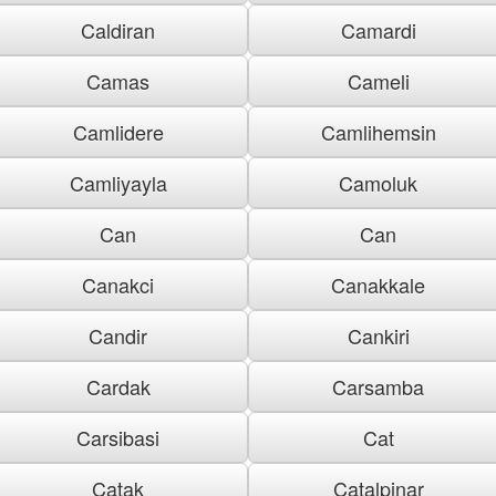
Caldiran
Camardi
Camas
Cameli
Camlidere
Camlihemsin
Camliyayla
Camoluk
Can
Can
Canakci
Canakkale
Candir
Cankiri
Cardak
Carsamba
Carsibasi
Cat
Catak
Catalpinar