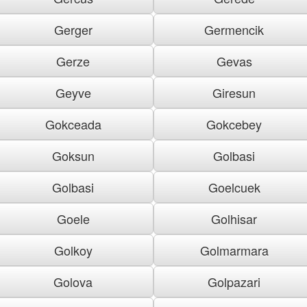
Gerger
Germencik
Gerze
Gevas
Geyve
Giresun
Gokceada
Gokcebey
Goksun
Golbasi
Golbasi
Goelcuek
Goele
Golhisar
Golkoy
Golmarmara
Golova
Golpazari