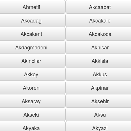
Ahmetli
Akcaabat
Akcadag
Akcakale
Akcakent
Akcakoca
Akdagmadeni
Akhisar
Akincilar
Akkisla
Akkoy
Akkus
Akoren
Akpinar
Aksaray
Aksehir
Akseki
Aksu
Akyaka
Akyazi