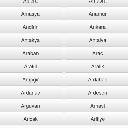
Alucra
Amasra
Amasya
Anamur
Andirin
Ankara
Antakya
Antalya
Araban
Arac
Arakli
Aralik
Arapgir
Ardahan
Ardanuc
Ardesen
Arguvan
Arhavi
Aricak
Arifiye