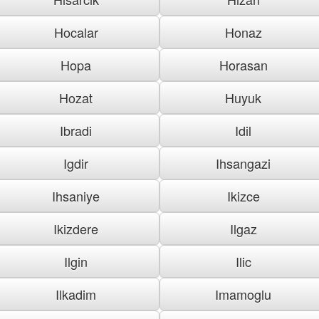
Hocalar
Honaz
Hopa
Horasan
Hozat
Huyuk
Ibradi
Idil
Igdir
Ihsangazi
Ihsaniye
Ikizce
Ikizdere
Ilgaz
Ilgin
Ilic
Ilkadim
Imamoglu