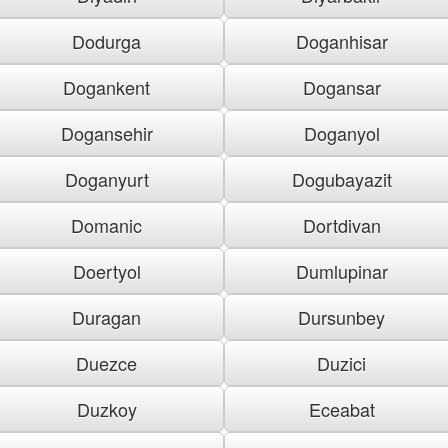
Dodurga
Doganhisar
Dogankent
Dogansar
Dogansehir
Doganyol
Doganyurt
Dogubayazit
Domanic
Dortdivan
Doertyol
Dumlupinar
Duragan
Dursunbey
Duezce
Duzici
Duzkoy
Eceabat