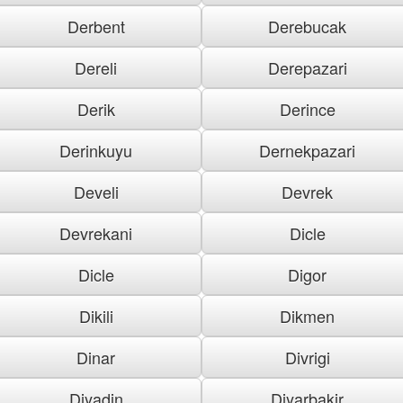
Derbent
Derebucak
Dereli
Derepazari
Derik
Derince
Derinkuyu
Dernekpazari
Develi
Devrek
Devrekani
Dicle
Dicle
Digor
Dikili
Dikmen
Dinar
Divrigi
Diyadin
Diyarbakir