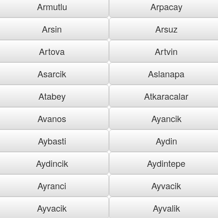
Armutlu
Arpacay
Arsin
Arsuz
Artova
Artvin
Asarcik
Aslanapa
Atabey
Atkaracalar
Avanos
Ayancik
Aybasti
Aydin
Aydincik
Aydintepe
Ayranci
Ayvacik
Ayvacik
Ayvalik