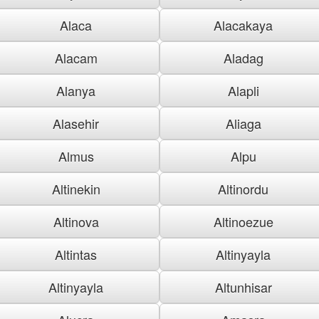
Alaca
Alacakaya
Alacam
Aladag
Alanya
Alapli
Alasehir
Aliaga
Almus
Alpu
Altinekin
Altinordu
Altinova
Altinoezue
Altintas
Altinyayla
Altinyayla
Altunhisar