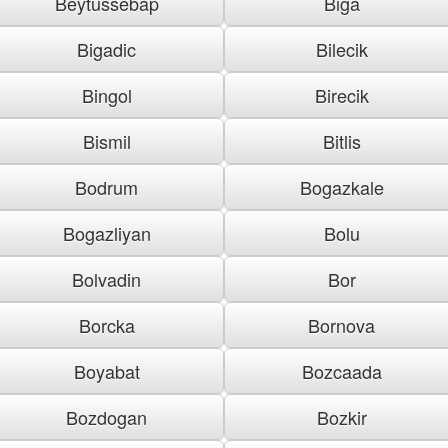
Beytussebap
Biga
Bigadic
Bilecik
Bingol
Birecik
Bismil
Bitlis
Bodrum
Bogazkale
Bogazliyan
Bolu
Bolvadin
Bor
Borcka
Bornova
Boyabat
Bozcaada
Bozdogan
Bozkir