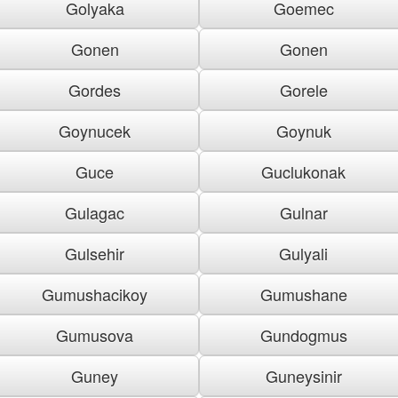
Golyaka
Goemec
Gonen
Gonen
Gordes
Gorele
Goynucek
Goynuk
Guce
Guclukonak
Gulagac
Gulnar
Gulsehir
Gulyali
Gumushacikoy
Gumushane
Gumusova
Gundogmus
Guney
Guneysinir