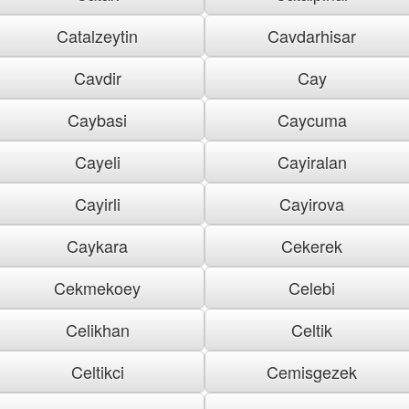
Catalzeytin
Cavdarhisar
Cavdir
Cay
Caybasi
Caycuma
Cayeli
Cayiralan
Cayirli
Cayirova
Caykara
Cekerek
Cekmekoey
Celebi
Celikhan
Celtik
Celtikci
Cemisgezek