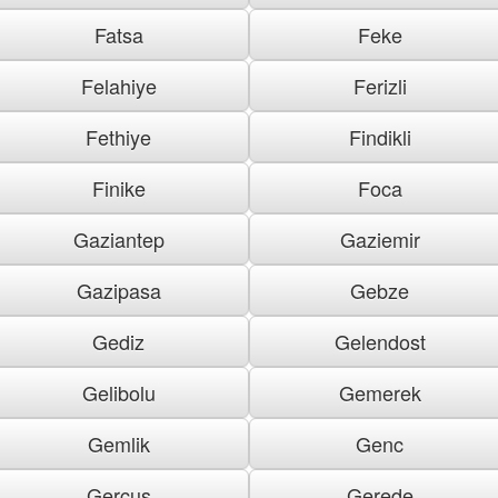
Fatsa
Feke
Felahiye
Ferizli
Fethiye
Findikli
Finike
Foca
Gaziantep
Gaziemir
Gazipasa
Gebze
Gediz
Gelendost
Gelibolu
Gemerek
Gemlik
Genc
Gercus
Gerede