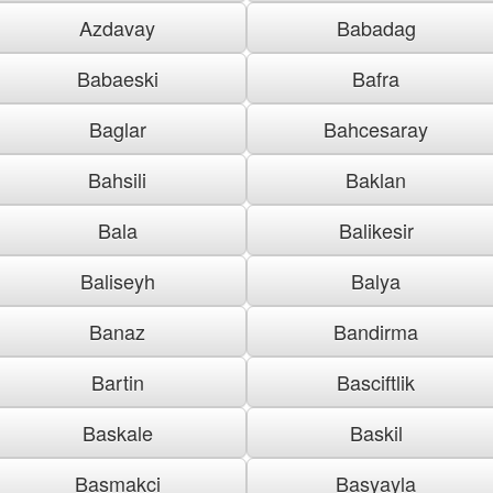
Azdavay
Babadag
Babaeski
Bafra
Baglar
Bahcesaray
Bahsili
Baklan
Bala
Balikesir
Baliseyh
Balya
Banaz
Bandirma
Bartin
Basciftlik
Baskale
Baskil
Basmakci
Basyayla