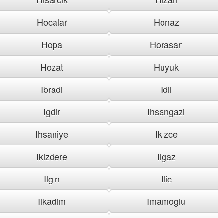
Hocalar
Honaz
Hopa
Horasan
Hozat
Huyuk
Ibradi
Idil
Igdir
Ihsangazi
Ihsaniye
Ikizce
Ikizdere
Ilgaz
Ilgin
Ilic
Ilkadim
Imamoglu