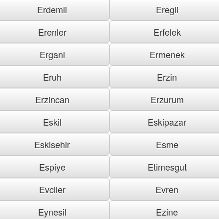
Erdemli
Eregli
Erenler
Erfelek
Ergani
Ermenek
Eruh
Erzin
Erzincan
Erzurum
Eskil
Eskipazar
Eskisehir
Esme
Espiye
Etimesgut
Evciler
Evren
Eynesil
Ezine