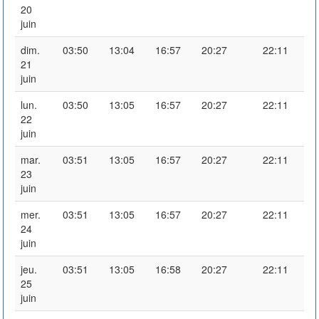
20
juin
dim.
03:50
13:04
16:57
20:27
22:11
21
juin
lun.
03:50
13:05
16:57
20:27
22:11
22
juin
mar.
03:51
13:05
16:57
20:27
22:11
23
juin
mer.
03:51
13:05
16:57
20:27
22:11
24
juin
jeu.
03:51
13:05
16:58
20:27
22:11
25
juin