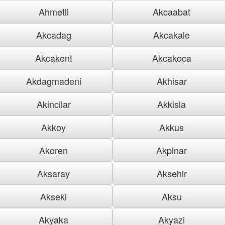
Ahmetli
Akcaabat
Akcadag
Akcakale
Akcakent
Akcakoca
Akdagmadeni
Akhisar
Akincilar
Akkisla
Akkoy
Akkus
Akoren
Akpinar
Aksaray
Aksehir
Akseki
Aksu
Akyaka
Akyazi