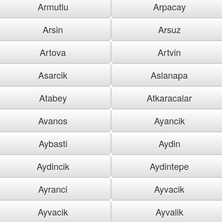
Armutlu
Arpacay
Arsin
Arsuz
Artova
Artvin
Asarcik
Aslanapa
Atabey
Atkaracalar
Avanos
Ayancik
Aybasti
Aydin
Aydincik
Aydintepe
Ayranci
Ayvacik
Ayvacik
Ayvalik