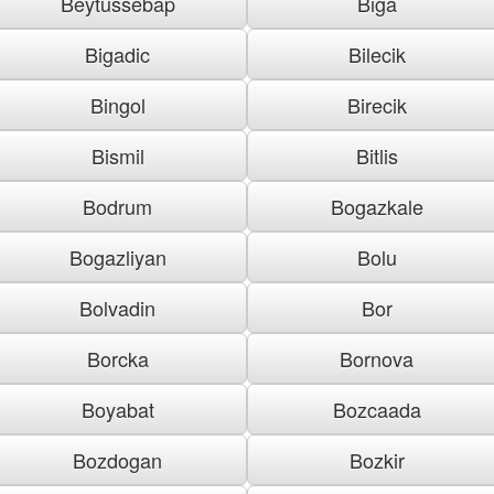
Beytussebap
Biga
Bigadic
Bilecik
Bingol
Birecik
Bismil
Bitlis
Bodrum
Bogazkale
Bogazliyan
Bolu
Bolvadin
Bor
Borcka
Bornova
Boyabat
Bozcaada
Bozdogan
Bozkir