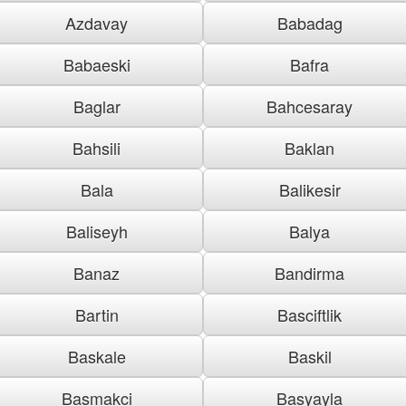
Azdavay
Babadag
Babaeski
Bafra
Baglar
Bahcesaray
Bahsili
Baklan
Bala
Balikesir
Baliseyh
Balya
Banaz
Bandirma
Bartin
Basciftlik
Baskale
Baskil
Basmakci
Basyayla