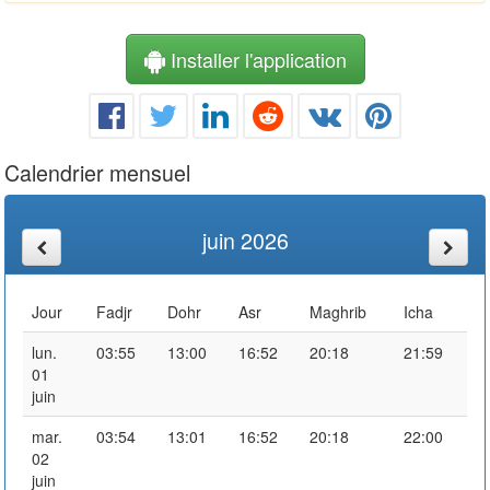
Installer l'application
Calendrier mensuel
juin 2026
Jour
Fadjr
Dohr
Asr
Maghrib
Icha
lun.
03:55
13:00
16:52
20:18
21:59
01
juin
mar.
03:54
13:01
16:52
20:18
22:00
02
juin