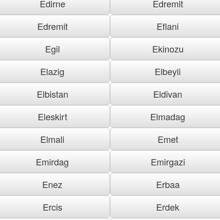
Edirne
Edremit
Edremit
Eflani
Egil
Ekinozu
Elazig
Elbeyli
Elbistan
Eldivan
Eleskirt
Elmadag
Elmali
Emet
Emirdag
Emirgazi
Enez
Erbaa
Ercis
Erdek