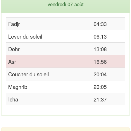
vendredi 07 août
Fadjr
04:33
Lever du soleil
06:13
Dohr
13:08
Asr
16:56
Coucher du soleil
20:04
Maghrib
20:05
Icha
21:37