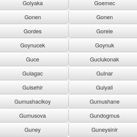
Golyaka
Goemec
Gonen
Gonen
Gordes
Gorele
Goynucek
Goynuk
Guce
Guclukonak
Gulagac
Gulnar
Gulsehir
Gulyali
Gumushacikoy
Gumushane
Gumusova
Gundogmus
Guney
Guneysinir