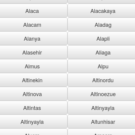
Alaca
Alacakaya
Alacam
Aladag
Alanya
Alapli
Alasehir
Aliaga
Almus
Alpu
Altinekin
Altinordu
Altinova
Altinoezue
Altintas
Altinyayla
Altinyayla
Altunhisar