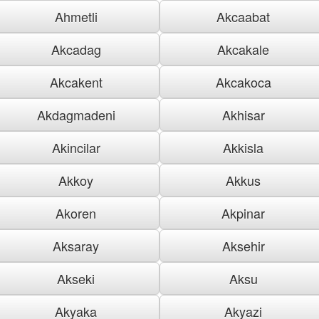
Ahmetli
Akcaabat
Akcadag
Akcakale
Akcakent
Akcakoca
Akdagmadeni
Akhisar
Akincilar
Akkisla
Akkoy
Akkus
Akoren
Akpinar
Aksaray
Aksehir
Akseki
Aksu
Akyaka
Akyazi