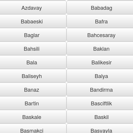
Azdavay
Babadag
Babaeski
Bafra
Baglar
Bahcesaray
Bahsili
Baklan
Bala
Balikesir
Baliseyh
Balya
Banaz
Bandirma
Bartin
Basciftlik
Baskale
Baskil
Basmakci
Basyayla