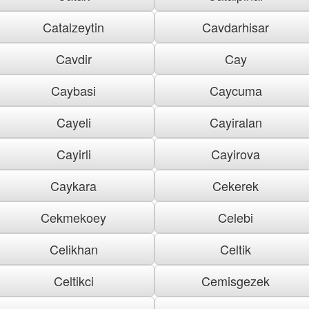
Catalzeytin
Cavdarhisar
Cavdir
Cay
Caybasi
Caycuma
Cayeli
Cayiralan
Cayirli
Cayirova
Caykara
Cekerek
Cekmekoey
Celebi
Celikhan
Celtik
Celtikci
Cemisgezek