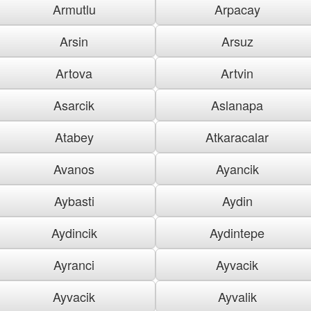
Armutlu
Arpacay
Arsin
Arsuz
Artova
Artvin
Asarcik
Aslanapa
Atabey
Atkaracalar
Avanos
Ayancik
Aybasti
Aydin
Aydincik
Aydintepe
Ayranci
Ayvacik
Ayvacik
Ayvalik