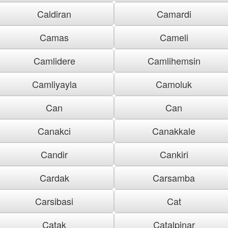
Caldiran
Camardi
Camas
Cameli
Camlidere
Camlihemsin
Camliyayla
Camoluk
Can
Can
Canakci
Canakkale
Candir
Cankiri
Cardak
Carsamba
Carsibasi
Cat
Catak
Catalpinar