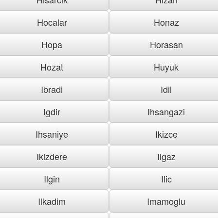
Hocalar
Honaz
Hopa
Horasan
Hozat
Huyuk
Ibradi
Idil
Igdir
Ihsangazi
Ihsaniye
Ikizce
Ikizdere
Ilgaz
Ilgin
Ilic
Ilkadim
Imamoglu