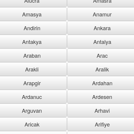
Alucra
Amasra
Amasya
Anamur
Andirin
Ankara
Antakya
Antalya
Araban
Arac
Arakli
Aralik
Arapgir
Ardahan
Ardanuc
Ardesen
Arguvan
Arhavi
Aricak
Arifiye