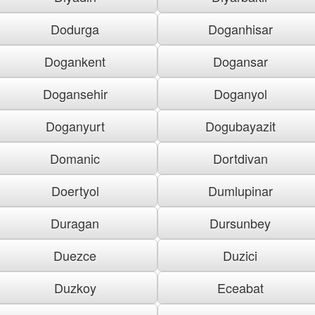
Dodurga
Doganhisar
Dogankent
Dogansar
Dogansehir
Doganyol
Doganyurt
Dogubayazit
Domanic
Dortdivan
Doertyol
Dumlupinar
Duragan
Dursunbey
Duezce
Duzici
Duzkoy
Eceabat