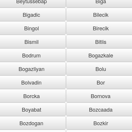
Beytussebap
Biga
Bigadic
Bilecik
Bingol
Birecik
Bismil
Bitlis
Bodrum
Bogazkale
Bogazliyan
Bolu
Bolvadin
Bor
Borcka
Bornova
Boyabat
Bozcaada
Bozdogan
Bozkir