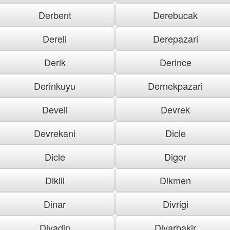
Derbent
Derebucak
Dereli
Derepazari
Derik
Derince
Derinkuyu
Dernekpazari
Develi
Devrek
Devrekani
Dicle
Dicle
Digor
Dikili
Dikmen
Dinar
Divrigi
Diyadin
Diyarbakir