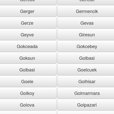
Gerger
Germencik
Gerze
Gevas
Geyve
Giresun
Gokceada
Gokcebey
Goksun
Golbasi
Golbasi
Goelcuek
Goele
Golhisar
Golkoy
Golmarmara
Golova
Golpazari