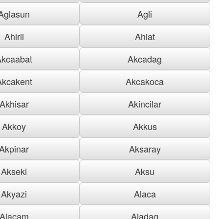
Aglasun
Agli
Ahirli
Ahlat
Akcaabat
Akcadag
Akcakent
Akcakoca
Akhisar
Akincilar
Akkoy
Akkus
Akpinar
Aksaray
Akseki
Aksu
Akyazi
Alaca
Alacam
Aladag