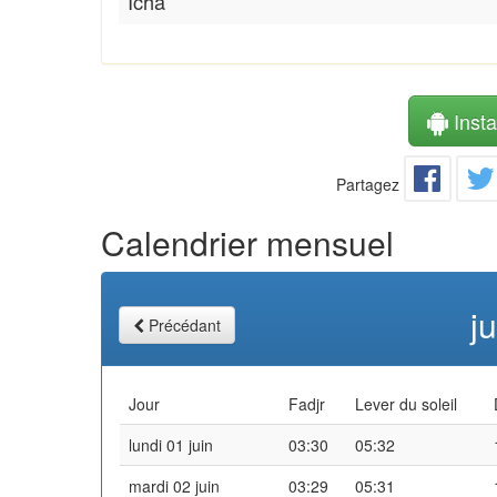
Icha
Instal
Partagez
Calendrier mensuel
j
Précédant
Jour
Fadjr
Lever du soleil
lundi 01 juin
03:30
05:32
mardi 02 juin
03:29
05:31