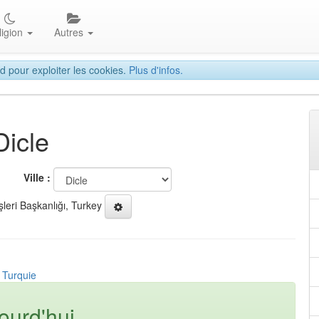
ligion
Autres
d pour exploiter les cookies.
Plus d'infos.
Dicle
Ville :
şleri Başkanlığı, Turkey
, Turquie
ourd'hui