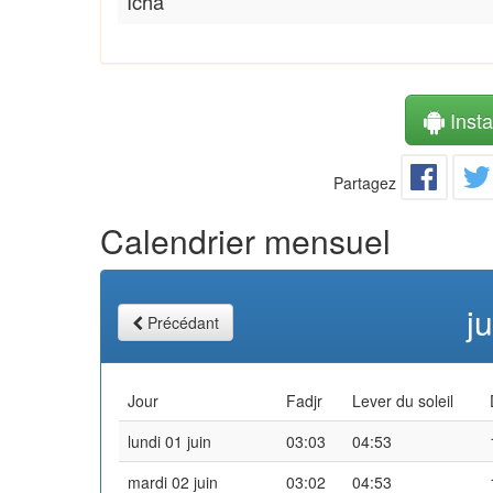
Icha
Instal
Partagez
Calendrier mensuel
j
Précédant
Jour
Fadjr
Lever du soleil
lundi 01 juin
03:03
04:53
mardi 02 juin
03:02
04:53