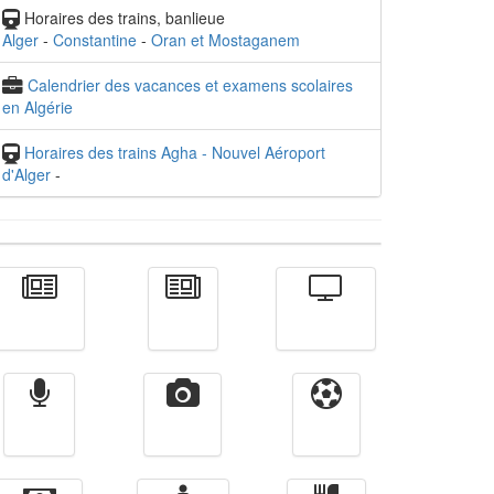
Horaires des trains, banlieue
Alger
-
Constantine
-
Oran et Mostaganem
Calendrier des vacances et examens scolaires
en Algérie
Horaires des trains Agha - Nouvel Aéroport
d'Alger
-
Actualité
الأخبار
Télévision
Radio
Vidéos
Sport