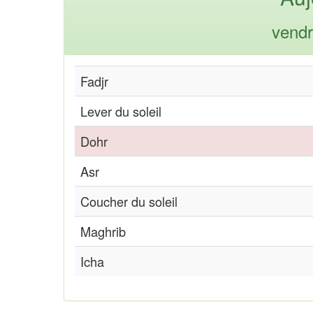
vendr
Fadjr
Lever du soleil
Dohr
Asr
Coucher du soleil
Maghrib
Icha