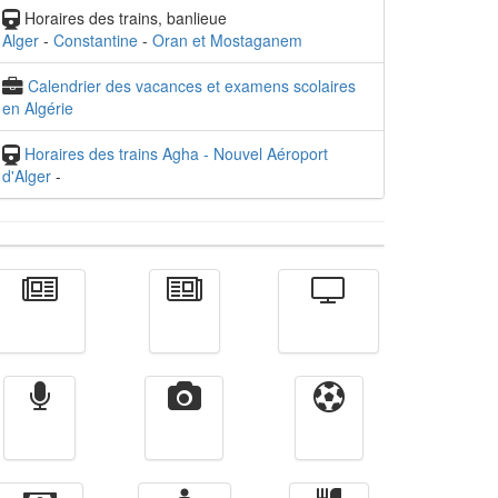
Horaires des trains, banlieue
Alger
-
Constantine
-
Oran et Mostaganem
Calendrier des vacances et examens scolaires
en Algérie
Horaires des trains Agha - Nouvel Aéroport
d'Alger
-
Actualité
الأخبار
Télévision
Radio
Vidéos
Sport