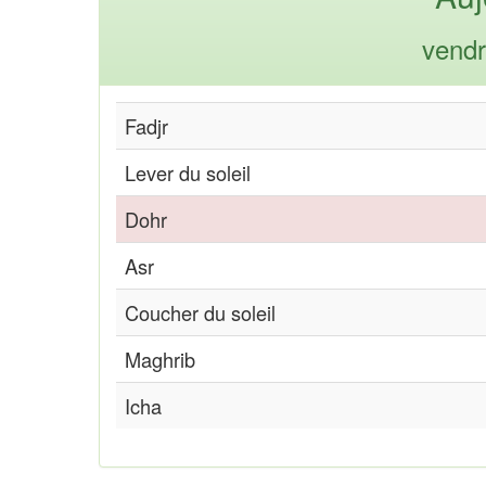
vendr
Fadjr
Lever du soleil
Dohr
Asr
Coucher du soleil
Maghrib
Icha