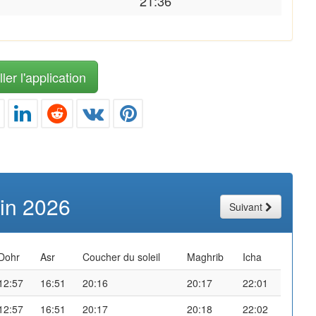
21:36
ler l'application
uin 2026
Suivant
Dohr
Asr
Coucher du soleil
Maghrib
Icha
12:57
16:51
20:16
20:17
22:01
12:57
16:51
20:17
20:18
22:02