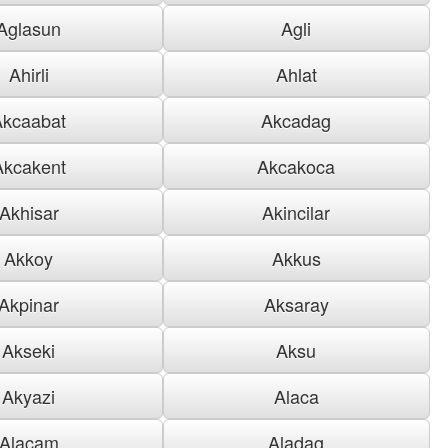
Aglasun
Agli
Ahirli
Ahlat
Akcaabat
Akcadag
Akcakent
Akcakoca
Akhisar
Akincilar
Akkoy
Akkus
Akpinar
Aksaray
Akseki
Aksu
Akyazi
Alaca
Alacam
Aladag