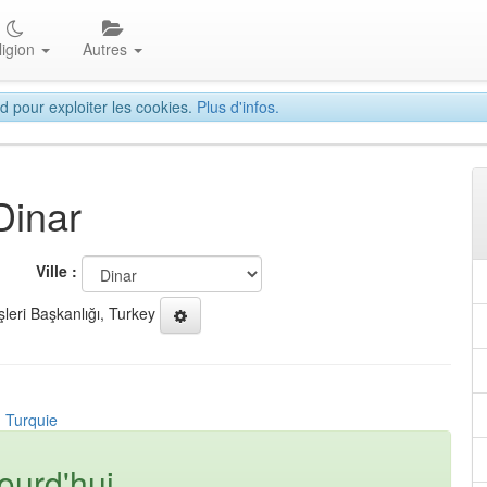
ligion
Autres
d pour exploiter les cookies.
Plus d'infos.
Dinar
Ville :
şleri Başkanlığı, Turkey
, Turquie
ourd'hui