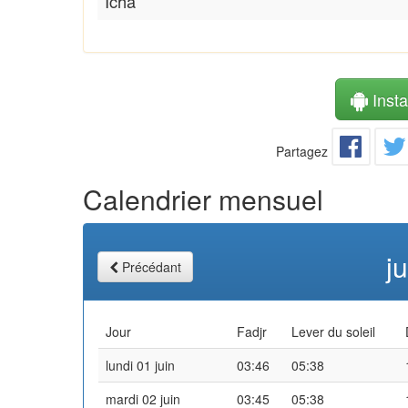
Icha
Instal
Partagez
Calendrier mensuel
j
Précédant
Jour
Fadjr
Lever du soleil
lundi 01 juin
03:46
05:38
mardi 02 juin
03:45
05:38