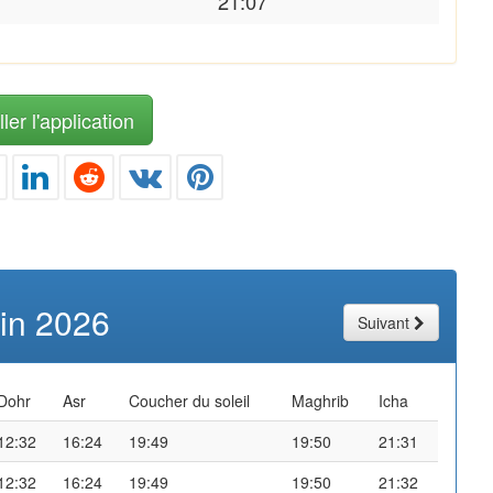
21:07
ler l'application
uin 2026
Suivant
Dohr
Asr
Coucher du soleil
Maghrib
Icha
12:32
16:24
19:49
19:50
21:31
12:32
16:24
19:49
19:50
21:32