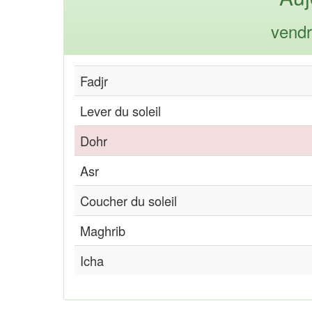
vendr
Fadjr
Lever du soleil
Dohr
Asr
Coucher du soleil
Maghrib
Icha