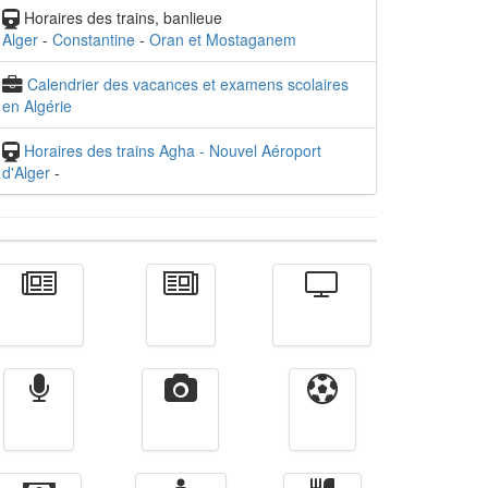
Horaires des trains, banlieue
Alger
-
Constantine
-
Oran et Mostaganem
Calendrier des vacances et examens scolaires
en Algérie
Horaires des trains Agha - Nouvel Aéroport
d'Alger
-
Actualité
الأخبار
Télévision
Radio
Vidéos
Sport