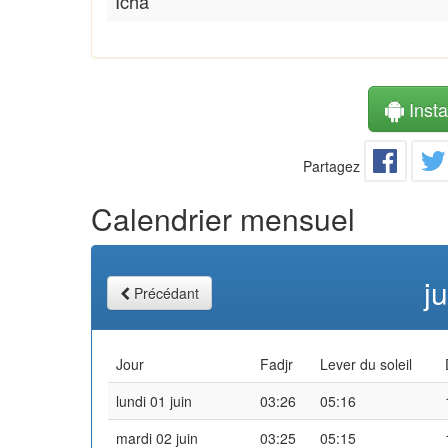
Icha
Instal
Partagez
Calendrier mensuel
j
Précédant
Jour
Fadjr
Lever du soleil
lundi 01 juin
03:26
05:16
mardi 02 juin
03:25
05:15