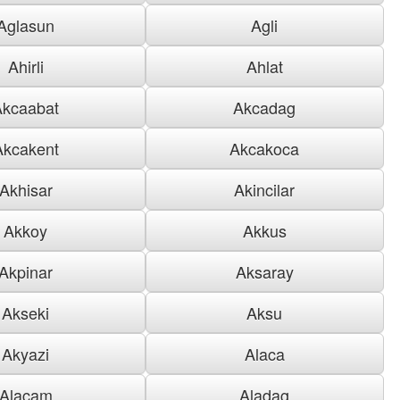
Aglasun
Agli
Ahirli
Ahlat
Akcaabat
Akcadag
Akcakent
Akcakoca
Akhisar
Akincilar
Akkoy
Akkus
Akpinar
Aksaray
Akseki
Aksu
Akyazi
Alaca
Alacam
Aladag