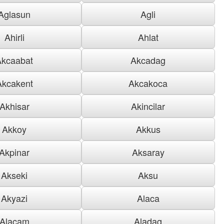
Aglasun
Agli
Ahirli
Ahlat
Akcaabat
Akcadag
Akcakent
Akcakoca
Akhisar
Akincilar
Akkoy
Akkus
Akpinar
Aksaray
Akseki
Aksu
Akyazi
Alaca
Alacam
Aladag