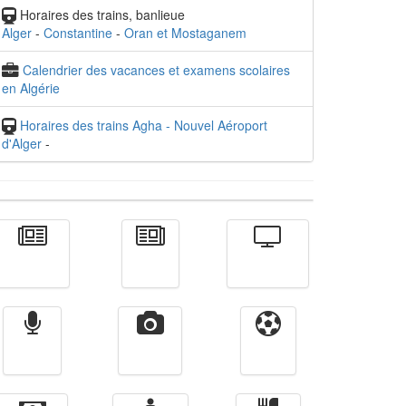
Horaires des trains, banlieue
Alger
-
Constantine
-
Oran et Mostaganem
Calendrier des vacances et examens scolaires
en Algérie
Horaires des trains Agha - Nouvel Aéroport
d'Alger
-
Actualité
الأخبار
Télévision
Radio
Vidéos
Sport