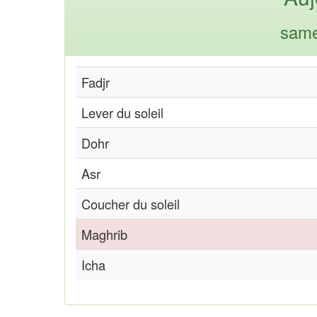
same
Fadjr
Lever du soleil
Dohr
Asr
Coucher du soleil
Maghrib
Icha