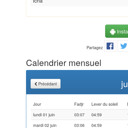
Icha
Instal
Partagez
Calendrier mensuel
j
Précédant
Jour
Fadjr
Lever du soleil
lundi 01 juin
03:07
04:59
mardi 02 juin
03:06
04:59