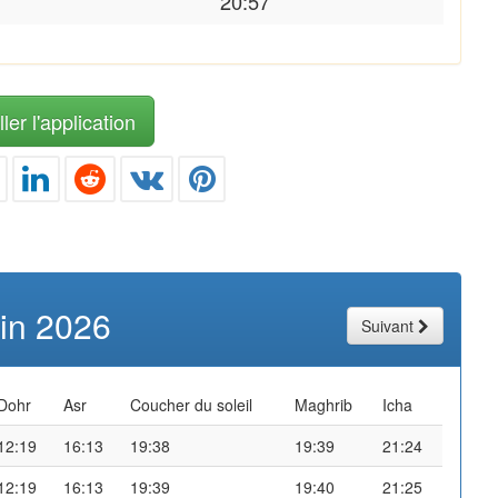
20:57
ler l'application
uin 2026
Suivant
Dohr
Asr
Coucher du soleil
Maghrib
Icha
12:19
16:13
19:38
19:39
21:24
12:19
16:13
19:39
19:40
21:25