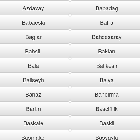
Azdavay
Babadag
Babaeski
Bafra
Baglar
Bahcesaray
Bahsili
Baklan
Bala
Balikesir
Baliseyh
Balya
Banaz
Bandirma
Bartin
Basciftlik
Baskale
Baskil
Basmakci
Basyayla