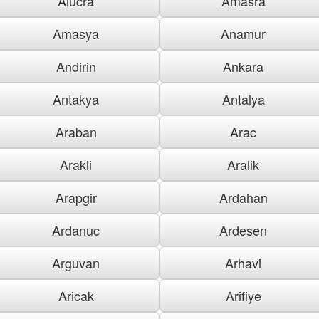
Alucra
Amasra
Amasya
Anamur
Andirin
Ankara
Antakya
Antalya
Araban
Arac
Arakli
Aralik
Arapgir
Ardahan
Ardanuc
Ardesen
Arguvan
Arhavi
Aricak
Arifiye