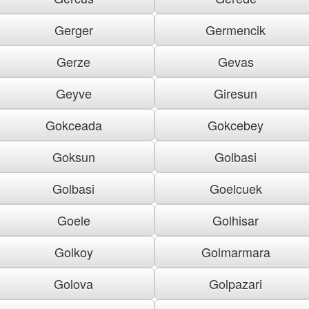
Gerger
Germencik
Gerze
Gevas
Geyve
Giresun
Gokceada
Gokcebey
Goksun
Golbasi
Golbasi
Goelcuek
Goele
Golhisar
Golkoy
Golmarmara
Golova
Golpazari