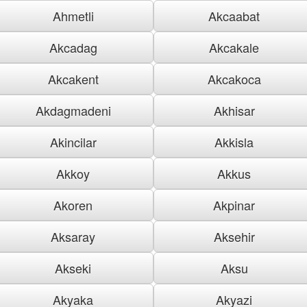
Ahmetli
Akcaabat
Akcadag
Akcakale
Akcakent
Akcakoca
Akdagmadeni
Akhisar
Akincilar
Akkisla
Akkoy
Akkus
Akoren
Akpinar
Aksaray
Aksehir
Akseki
Aksu
Akyaka
Akyazi