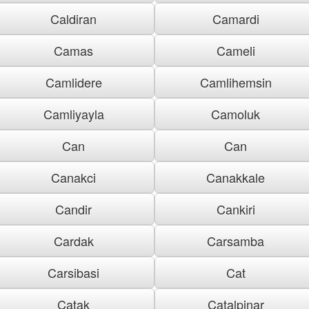
Caldiran
Camardi
Camas
Cameli
Camlidere
Camlihemsin
Camliyayla
Camoluk
Can
Can
Canakci
Canakkale
Candir
Cankiri
Cardak
Carsamba
Carsibasi
Cat
Catak
Catalpinar