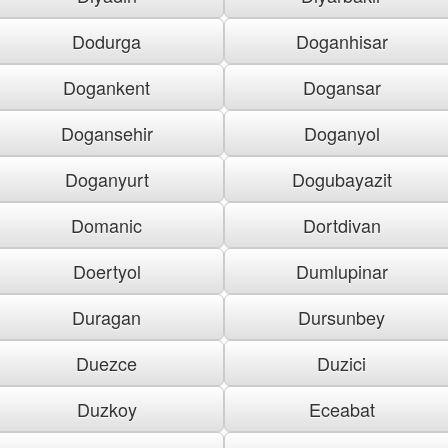
Dodurga
Doganhisar
Dogankent
Dogansar
Dogansehir
Doganyol
Doganyurt
Dogubayazit
Domanic
Dortdivan
Doertyol
Dumlupinar
Duragan
Dursunbey
Duezce
Duzici
Duzkoy
Eceabat