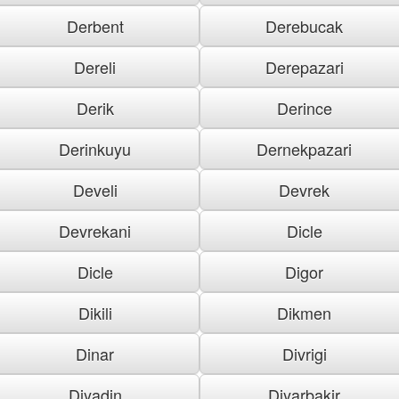
Derbent
Derebucak
Dereli
Derepazari
Derik
Derince
Derinkuyu
Dernekpazari
Develi
Devrek
Devrekani
Dicle
Dicle
Digor
Dikili
Dikmen
Dinar
Divrigi
Diyadin
Diyarbakir