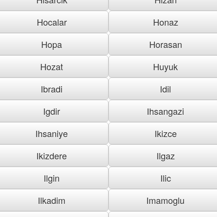
Hocalar
Honaz
Hopa
Horasan
Hozat
Huyuk
Ibradi
Idil
Igdir
Ihsangazi
Ihsaniye
Ikizce
Ikizdere
Ilgaz
Ilgin
Ilic
Ilkadim
Imamoglu