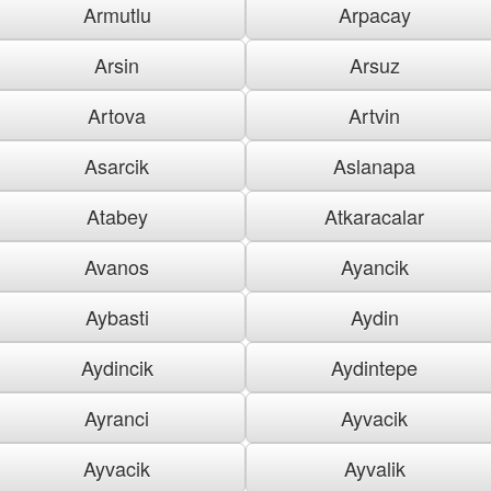
Armutlu
Arpacay
Arsin
Arsuz
Artova
Artvin
Asarcik
Aslanapa
Atabey
Atkaracalar
Avanos
Ayancik
Aybasti
Aydin
Aydincik
Aydintepe
Ayranci
Ayvacik
Ayvacik
Ayvalik