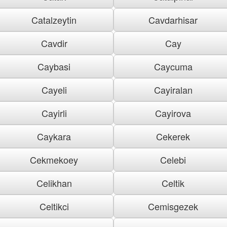
Catalzeytin
Cavdarhisar
Cavdir
Cay
Caybasi
Caycuma
Cayeli
Cayiralan
Cayirli
Cayirova
Caykara
Cekerek
Cekmekoey
Celebi
Celikhan
Celtik
Celtikci
Cemisgezek