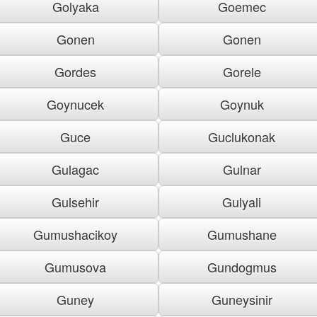
Golyaka
Goemec
Gonen
Gonen
Gordes
Gorele
Goynucek
Goynuk
Guce
Guclukonak
Gulagac
Gulnar
Gulsehir
Gulyali
Gumushacikoy
Gumushane
Gumusova
Gundogmus
Guney
Guneysinir