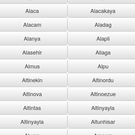
Alaca
Alacakaya
Alacam
Aladag
Alanya
Alapli
Alasehir
Aliaga
Almus
Alpu
Altinekin
Altinordu
Altinova
Altinoezue
Altintas
Altinyayla
Altinyayla
Altunhisar