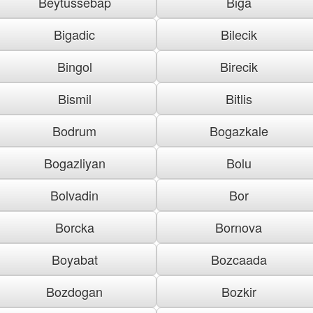
Beytussebap
Biga
Bigadic
Bilecik
Bingol
Birecik
Bismil
Bitlis
Bodrum
Bogazkale
Bogazliyan
Bolu
Bolvadin
Bor
Borcka
Bornova
Boyabat
Bozcaada
Bozdogan
Bozkir