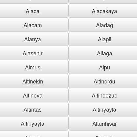
Alaca
Alacakaya
Alacam
Aladag
Alanya
Alapli
Alasehir
Aliaga
Almus
Alpu
Altinekin
Altinordu
Altinova
Altinoezue
Altintas
Altinyayla
Altinyayla
Altunhisar