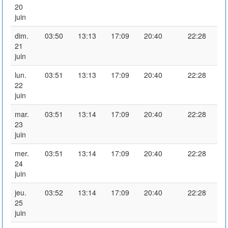
20
juin
dim.
03:50
13:13
17:09
20:40
22:28
21
juin
lun.
03:51
13:13
17:09
20:40
22:28
22
juin
mar.
03:51
13:14
17:09
20:40
22:28
23
juin
mer.
03:51
13:14
17:09
20:40
22:28
24
juin
jeu.
03:52
13:14
17:09
20:40
22:28
25
juin