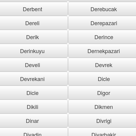
Derbent
Derebucak
Dereli
Derepazari
Derik
Derince
Derinkuyu
Dernekpazari
Develi
Devrek
Devrekani
Dicle
Dicle
Digor
Dikili
Dikmen
Dinar
Divrigi
Diyadin
Diyarbakir