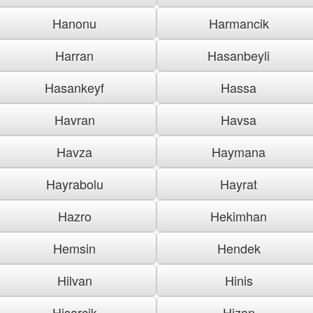
Hanonu
Harmancik
Harran
Hasanbeyli
Hasankeyf
Hassa
Havran
Havsa
Havza
Haymana
Hayrabolu
Hayrat
Hazro
Hekimhan
Hemsin
Hendek
Hilvan
Hinis
Hisarcik
Hizan