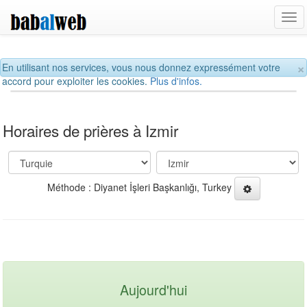
Tog
navi
×
En utilisant nos services, vous nous donnez expressément votre
accord pour exploiter les cookies.
Plus d'infos.
Horaires de prières à Izmir
Méthode : Diyanet İşleri Başkanlığı, Turkey
Aujourd'hui