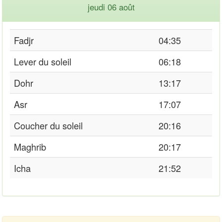
jeudi 06 août
Fadjr
04:35
Lever du soleil
06:18
Dohr
13:17
Asr
17:07
Coucher du soleil
20:16
Maghrib
20:17
Icha
21:52