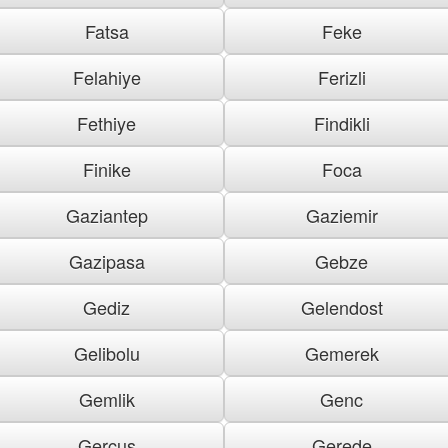
Fatsa
Feke
Felahiye
Ferizli
Fethiye
Findikli
Finike
Foca
Gaziantep
Gaziemir
Gazipasa
Gebze
Gediz
Gelendost
Gelibolu
Gemerek
Gemlik
Genc
Gercus
Gerede