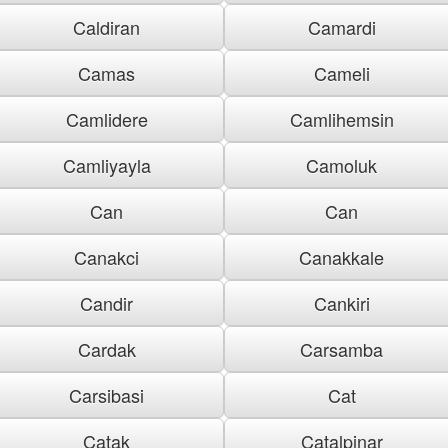
Caldiran
Camardi
Camas
Cameli
Camlidere
Camlihemsin
Camliyayla
Camoluk
Can
Can
Canakci
Canakkale
Candir
Cankiri
Cardak
Carsamba
Carsibasi
Cat
Catak
Catalpinar