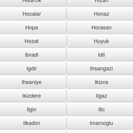
Hocalar
Honaz
Hopa
Horasan
Hozat
Huyuk
Ibradi
Idil
Igdir
Ihsangazi
Ihsaniye
Ikizce
Ikizdere
Ilgaz
Ilgin
Ilic
Ilkadim
Imamoglu