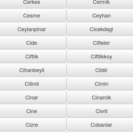
Cerkes
Cermik
Cesme
Ceyhan
Ceylanpinar
Cicekdagi
Cide
Cifteler
Ciftlik
Ciftlikkoy
Cihanbeyli
Cildir
Cilimli
Cimin
Cinar
Cinarcik
Cine
Civril
Cizre
Cobanlar