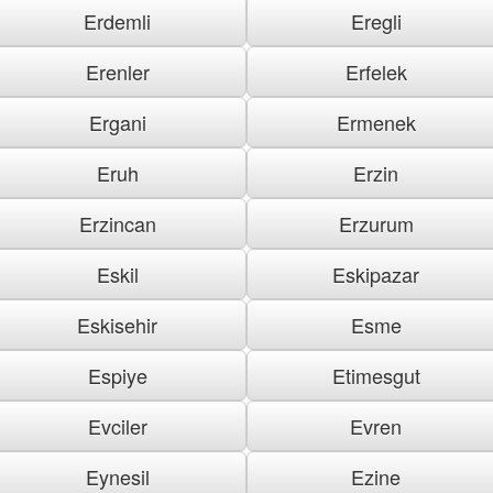
Erdemli
Eregli
Erenler
Erfelek
Ergani
Ermenek
Eruh
Erzin
Erzincan
Erzurum
Eskil
Eskipazar
Eskisehir
Esme
Espiye
Etimesgut
Evciler
Evren
Eynesil
Ezine