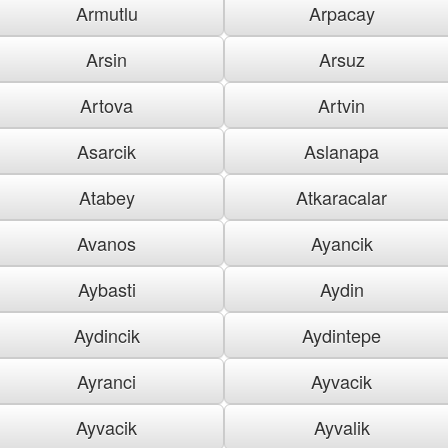
Armutlu
Arpacay
Arsin
Arsuz
Artova
Artvin
Asarcik
Aslanapa
Atabey
Atkaracalar
Avanos
Ayancik
Aybasti
Aydin
Aydincik
Aydintepe
Ayranci
Ayvacik
Ayvacik
Ayvalik