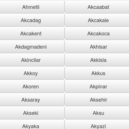
Ahmetli
Akcaabat
Akcadag
Akcakale
Akcakent
Akcakoca
Akdagmadeni
Akhisar
Akincilar
Akkisla
Akkoy
Akkus
Akoren
Akpinar
Aksaray
Aksehir
Akseki
Aksu
Akyaka
Akyazi