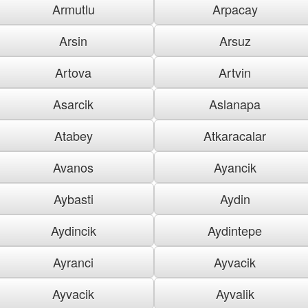
Armutlu
Arpacay
Arsin
Arsuz
Artova
Artvin
Asarcik
Aslanapa
Atabey
Atkaracalar
Avanos
Ayancik
Aybasti
Aydin
Aydincik
Aydintepe
Ayranci
Ayvacik
Ayvacik
Ayvalik