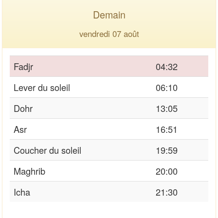
Demain
vendredi 07 août
Fadjr
04:32
Lever du soleil
06:10
Dohr
13:05
Asr
16:51
Coucher du soleil
19:59
Maghrib
20:00
Icha
21:30