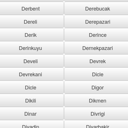
Derbent
Derebucak
Dereli
Derepazari
Derik
Derince
Derinkuyu
Dernekpazari
Develi
Devrek
Devrekani
Dicle
Dicle
Digor
Dikili
Dikmen
Dinar
Divrigi
Diyadin
Diyarbakir