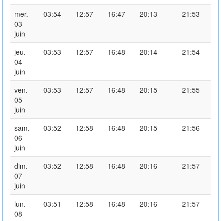
mer.
03:54
12:57
16:47
20:13
21:53
03
juin
jeu.
03:53
12:57
16:48
20:14
21:54
04
juin
ven.
03:53
12:57
16:48
20:15
21:55
05
juin
sam.
03:52
12:58
16:48
20:15
21:56
06
juin
dim.
03:52
12:58
16:48
20:16
21:57
07
juin
lun.
03:51
12:58
16:48
20:16
21:57
08