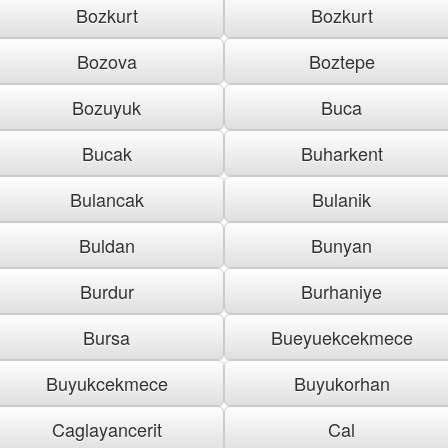
Bozkurt
Bozkurt
Bozova
Boztepe
Bozuyuk
Buca
Bucak
Buharkent
Bulancak
Bulanik
Buldan
Bunyan
Burdur
Burhaniye
Bursa
Bueyuekcekmece
Buyukcekmece
Buyukorhan
Caglayancerit
Cal