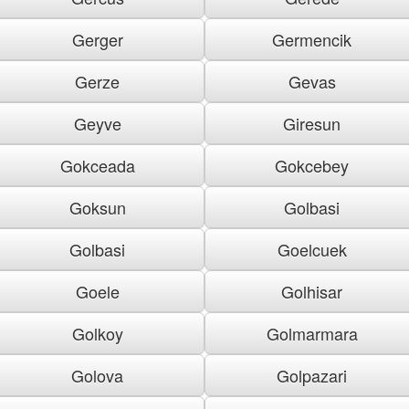
Gerger
Germencik
Gerze
Gevas
Geyve
Giresun
Gokceada
Gokcebey
Goksun
Golbasi
Golbasi
Goelcuek
Goele
Golhisar
Golkoy
Golmarmara
Golova
Golpazari