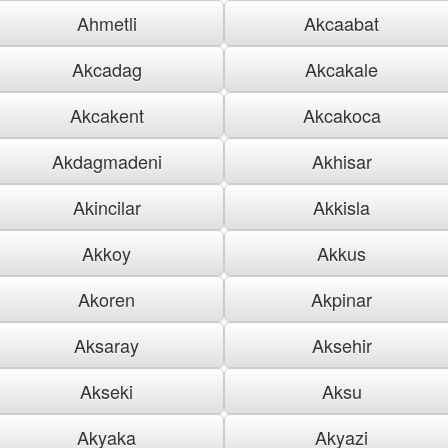
Ahmetli
Akcaabat
Akcadag
Akcakale
Akcakent
Akcakoca
Akdagmadeni
Akhisar
Akincilar
Akkisla
Akkoy
Akkus
Akoren
Akpinar
Aksaray
Aksehir
Akseki
Aksu
Akyaka
Akyazi