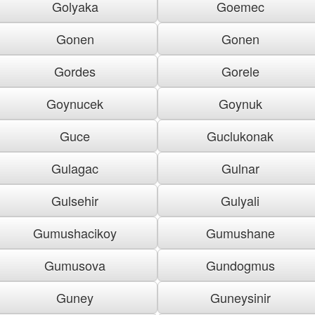
Golyaka
Goemec
Gonen
Gonen
Gordes
Gorele
Goynucek
Goynuk
Guce
Guclukonak
Gulagac
Gulnar
Gulsehir
Gulyali
Gumushacikoy
Gumushane
Gumusova
Gundogmus
Guney
Guneysinir