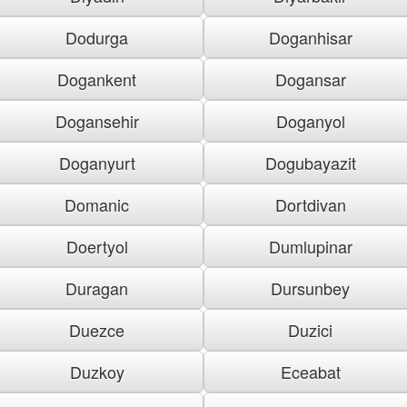
Dodurga
Doganhisar
Dogankent
Dogansar
Dogansehir
Doganyol
Doganyurt
Dogubayazit
Domanic
Dortdivan
Doertyol
Dumlupinar
Duragan
Dursunbey
Duezce
Duzici
Duzkoy
Eceabat