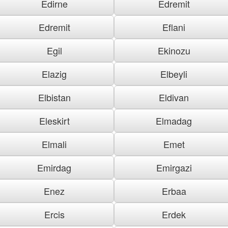
Edirne
Edremit
Edremit
Eflani
Egil
Ekinozu
Elazig
Elbeyli
Elbistan
Eldivan
Eleskirt
Elmadag
Elmali
Emet
Emirdag
Emirgazi
Enez
Erbaa
Ercis
Erdek