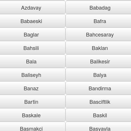
Azdavay
Babadag
Babaeski
Bafra
Baglar
Bahcesaray
Bahsili
Baklan
Bala
Balikesir
Baliseyh
Balya
Banaz
Bandirma
Bartin
Basciftlik
Baskale
Baskil
Basmakci
Basyayla