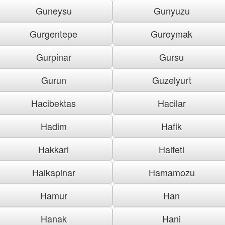
Guneysu
Gunyuzu
Gurgentepe
Guroymak
Gurpinar
Gursu
Gurun
Guzelyurt
Hacibektas
Hacilar
Hadim
Hafik
Hakkari
Halfeti
Halkapinar
Hamamozu
Hamur
Han
Hanak
Hani