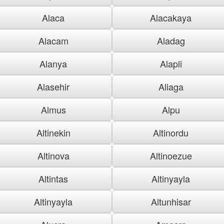
Alaca
Alacakaya
Alacam
Aladag
Alanya
Alapli
Alasehir
Aliaga
Almus
Alpu
Altinekin
Altinordu
Altinova
Altinoezue
Altintas
Altinyayla
Altinyayla
Altunhisar