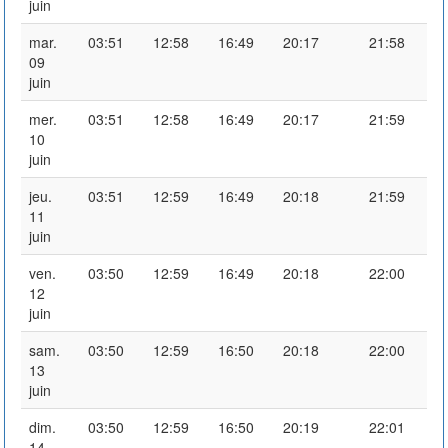
juin
mar.
03:51
12:58
16:49
20:17
21:58
09
juin
mer.
03:51
12:58
16:49
20:17
21:59
10
juin
jeu.
03:51
12:59
16:49
20:18
21:59
11
juin
ven.
03:50
12:59
16:49
20:18
22:00
12
juin
sam.
03:50
12:59
16:50
20:18
22:00
13
juin
dim.
03:50
12:59
16:50
20:19
22:01
14