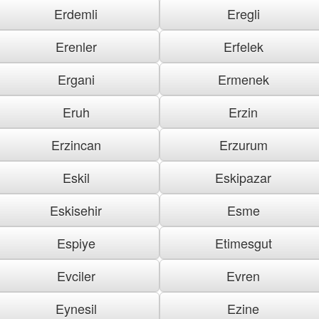
Erdemli
Eregli
Erenler
Erfelek
Ergani
Ermenek
Eruh
Erzin
Erzincan
Erzurum
Eskil
Eskipazar
Eskisehir
Esme
Espiye
Etimesgut
Evciler
Evren
Eynesil
Ezine