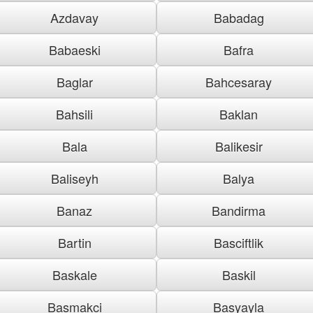
Azdavay
Babadag
Babaeski
Bafra
Baglar
Bahcesaray
Bahsili
Baklan
Bala
Balikesir
Baliseyh
Balya
Banaz
Bandirma
Bartin
Basciftlik
Baskale
Baskil
Basmakci
Basyayla