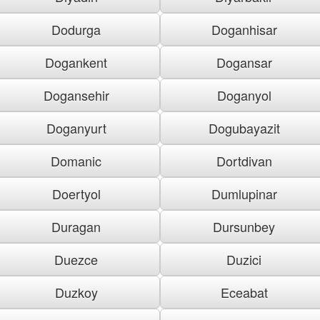
Dodurga
Doganhisar
Dogankent
Dogansar
Dogansehir
Doganyol
Doganyurt
Dogubayazit
Domanic
Dortdivan
Doertyol
Dumlupinar
Duragan
Dursunbey
Duezce
Duzici
Duzkoy
Eceabat