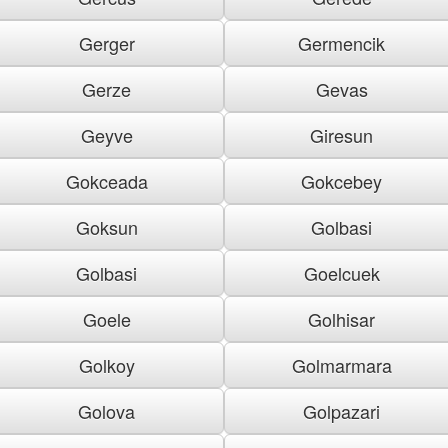
Gerger
Germencik
Gerze
Gevas
Geyve
Giresun
Gokceada
Gokcebey
Goksun
Golbasi
Golbasi
Goelcuek
Goele
Golhisar
Golkoy
Golmarmara
Golova
Golpazari