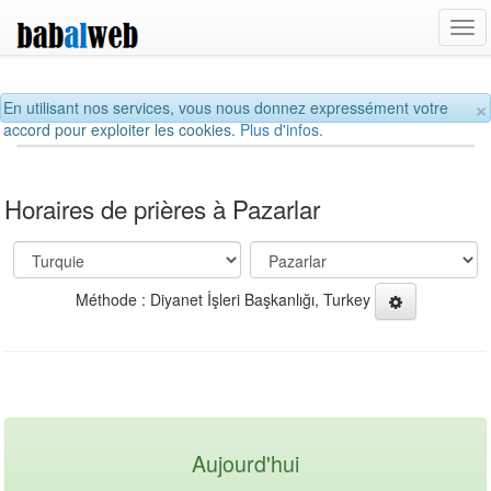
Tog
navi
×
En utilisant nos services, vous nous donnez expressément votre
accord pour exploiter les cookies.
Plus d'infos.
Horaires de prières à Pazarlar
Méthode : Diyanet İşleri Başkanlığı, Turkey
Aujourd'hui