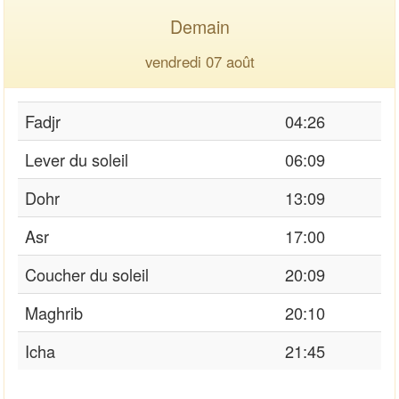
Demain
vendredi 07 août
Fadjr
04:26
Lever du soleil
06:09
Dohr
13:09
Asr
17:00
Coucher du soleil
20:09
Maghrib
20:10
Icha
21:45