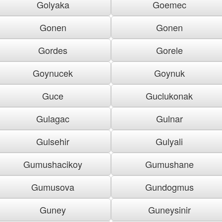
Golyaka
Goemec
Gonen
Gonen
Gordes
Gorele
Goynucek
Goynuk
Guce
Guclukonak
Gulagac
Gulnar
Gulsehir
Gulyali
Gumushacikoy
Gumushane
Gumusova
Gundogmus
Guney
Guneysinir