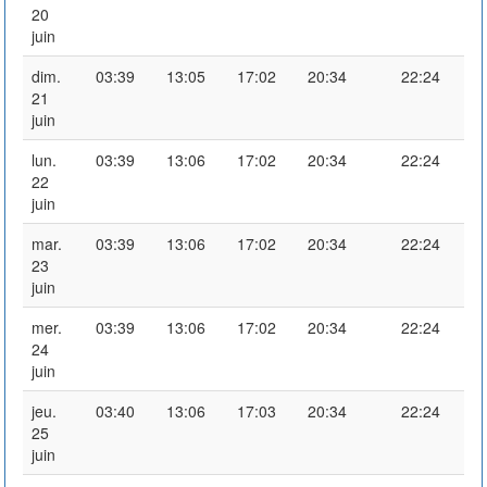
20
juin
dim.
03:39
13:05
17:02
20:34
22:24
21
juin
lun.
03:39
13:06
17:02
20:34
22:24
22
juin
mar.
03:39
13:06
17:02
20:34
22:24
23
juin
mer.
03:39
13:06
17:02
20:34
22:24
24
juin
jeu.
03:40
13:06
17:03
20:34
22:24
25
juin