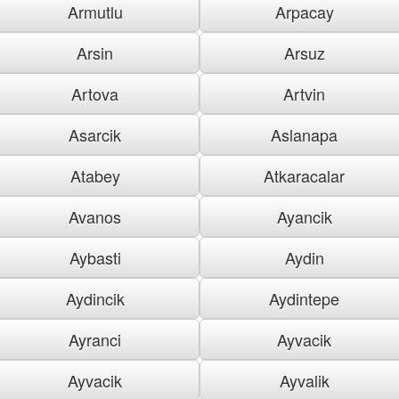
Armutlu
Arpacay
Arsin
Arsuz
Artova
Artvin
Asarcik
Aslanapa
Atabey
Atkaracalar
Avanos
Ayancik
Aybasti
Aydin
Aydincik
Aydintepe
Ayranci
Ayvacik
Ayvacik
Ayvalik