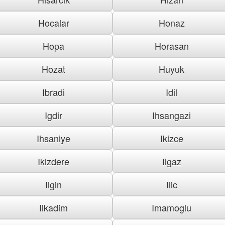
Hocalar
Honaz
Hopa
Horasan
Hozat
Huyuk
Ibradi
Idil
Igdir
Ihsangazi
Ihsaniye
Ikizce
Ikizdere
Ilgaz
Ilgin
Ilic
Ilkadim
Imamoglu