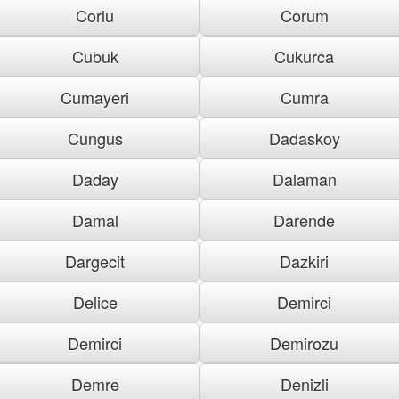
Corlu
Corum
Cubuk
Cukurca
Cumayeri
Cumra
Cungus
Dadaskoy
Daday
Dalaman
Damal
Darende
Dargecit
Dazkiri
Delice
Demirci
Demirci
Demirozu
Demre
Denizli