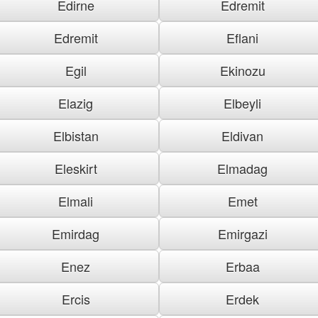
Edirne
Edremit
Edremit
Eflani
Egil
Ekinozu
Elazig
Elbeyli
Elbistan
Eldivan
Eleskirt
Elmadag
Elmali
Emet
Emirdag
Emirgazi
Enez
Erbaa
Ercis
Erdek