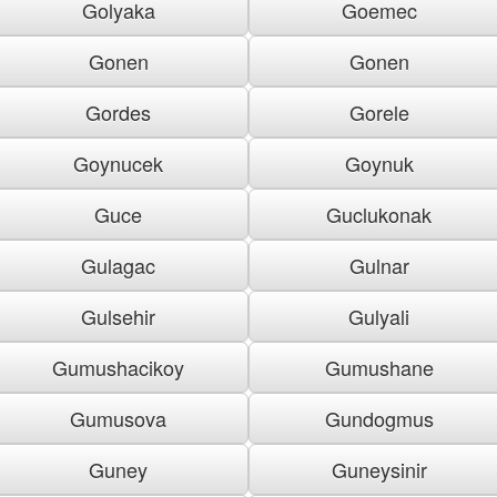
Golyaka
Goemec
Gonen
Gonen
Gordes
Gorele
Goynucek
Goynuk
Guce
Guclukonak
Gulagac
Gulnar
Gulsehir
Gulyali
Gumushacikoy
Gumushane
Gumusova
Gundogmus
Guney
Guneysinir