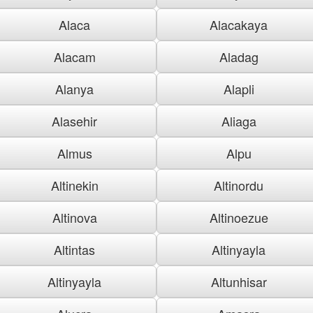
Alaca
Alacakaya
Alacam
Aladag
Alanya
Alapli
Alasehir
Aliaga
Almus
Alpu
Altinekin
Altinordu
Altinova
Altinoezue
Altintas
Altinyayla
Altinyayla
Altunhisar