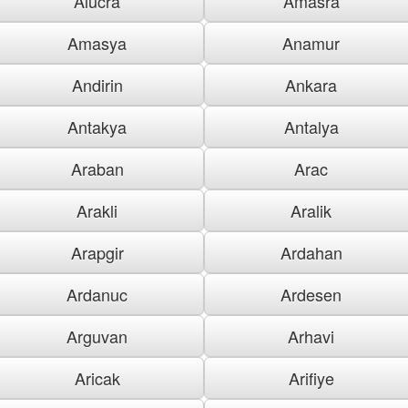
Alucra
Amasra
Amasya
Anamur
Andirin
Ankara
Antakya
Antalya
Araban
Arac
Arakli
Aralik
Arapgir
Ardahan
Ardanuc
Ardesen
Arguvan
Arhavi
Aricak
Arifiye