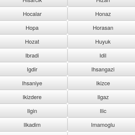
Hocalar
Honaz
Hopa
Horasan
Hozat
Huyuk
Ibradi
Idil
Igdir
Ihsangazi
Ihsaniye
Ikizce
Ikizdere
Ilgaz
Ilgin
Ilic
Ilkadim
Imamoglu