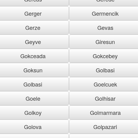
Gerger
Germencik
Gerze
Gevas
Geyve
Giresun
Gokceada
Gokcebey
Goksun
Golbasi
Golbasi
Goelcuek
Goele
Golhisar
Golkoy
Golmarmara
Golova
Golpazari