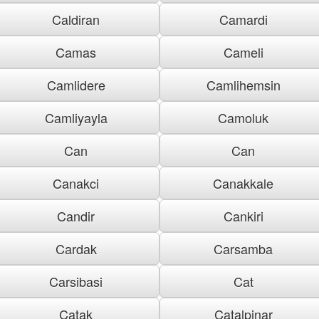
Caldiran
Camardi
Camas
Cameli
Camlidere
Camlihemsin
Camliyayla
Camoluk
Can
Can
Canakci
Canakkale
Candir
Cankiri
Cardak
Carsamba
Carsibasi
Cat
Catak
Catalpinar