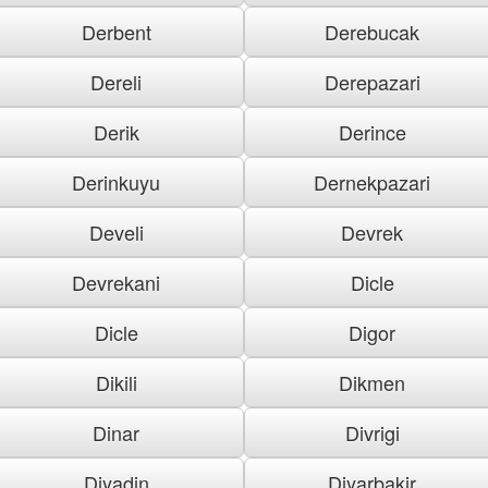
Derbent
Derebucak
Dereli
Derepazari
Derik
Derince
Derinkuyu
Dernekpazari
Develi
Devrek
Devrekani
Dicle
Dicle
Digor
Dikili
Dikmen
Dinar
Divrigi
Diyadin
Diyarbakir