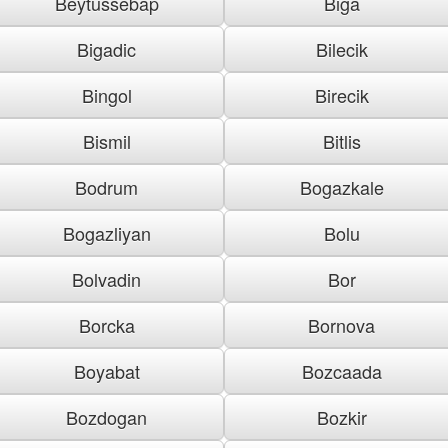
Beytussebap
Biga
Bigadic
Bilecik
Bingol
Birecik
Bismil
Bitlis
Bodrum
Bogazkale
Bogazliyan
Bolu
Bolvadin
Bor
Borcka
Bornova
Boyabat
Bozcaada
Bozdogan
Bozkir