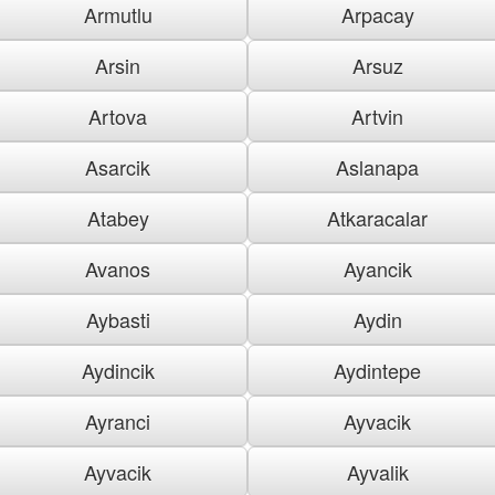
Armutlu
Arpacay
Arsin
Arsuz
Artova
Artvin
Asarcik
Aslanapa
Atabey
Atkaracalar
Avanos
Ayancik
Aybasti
Aydin
Aydincik
Aydintepe
Ayranci
Ayvacik
Ayvacik
Ayvalik