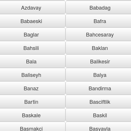
Azdavay
Babadag
Babaeski
Bafra
Baglar
Bahcesaray
Bahsili
Baklan
Bala
Balikesir
Baliseyh
Balya
Banaz
Bandirma
Bartin
Basciftlik
Baskale
Baskil
Basmakci
Basyayla