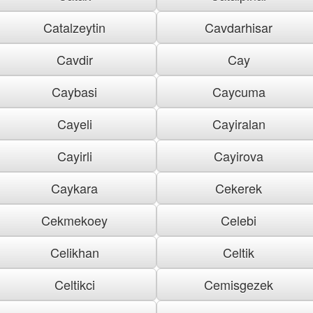
Catalzeytin
Cavdarhisar
Cavdir
Cay
Caybasi
Caycuma
Cayeli
Cayiralan
Cayirli
Cayirova
Caykara
Cekerek
Cekmekoey
Celebi
Celikhan
Celtik
Celtikci
Cemisgezek