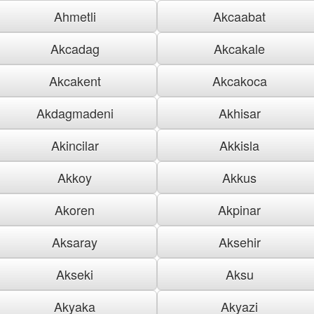
Ahmetli
Akcaabat
Akcadag
Akcakale
Akcakent
Akcakoca
Akdagmadeni
Akhisar
Akincilar
Akkisla
Akkoy
Akkus
Akoren
Akpinar
Aksaray
Aksehir
Akseki
Aksu
Akyaka
Akyazi