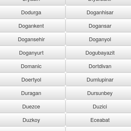
Dodurga
Doganhisar
Dogankent
Dogansar
Dogansehir
Doganyol
Doganyurt
Dogubayazit
Domanic
Dortdivan
Doertyol
Dumlupinar
Duragan
Dursunbey
Duezce
Duzici
Duzkoy
Eceabat