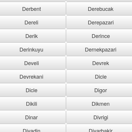
Derbent
Derebucak
Dereli
Derepazari
Derik
Derince
Derinkuyu
Dernekpazari
Develi
Devrek
Devrekani
Dicle
Dicle
Digor
Dikili
Dikmen
Dinar
Divrigi
Diyadin
Diyarbakir