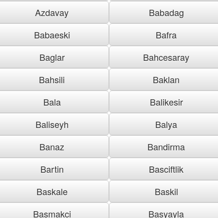
Azdavay
Babadag
Babaeski
Bafra
Baglar
Bahcesaray
Bahsili
Baklan
Bala
Balikesir
Baliseyh
Balya
Banaz
Bandirma
Bartin
Basciftlik
Baskale
Baskil
Basmakci
Basyayla