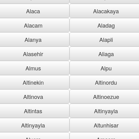
Alaca
Alacakaya
Alacam
Aladag
Alanya
Alapli
Alasehir
Aliaga
Almus
Alpu
Altinekin
Altinordu
Altinova
Altinoezue
Altintas
Altinyayla
Altinyayla
Altunhisar