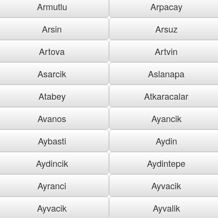
Armutlu
Arpacay
Arsin
Arsuz
Artova
Artvin
Asarcik
Aslanapa
Atabey
Atkaracalar
Avanos
Ayancik
Aybasti
Aydin
Aydincik
Aydintepe
Ayranci
Ayvacik
Ayvacik
Ayvalik