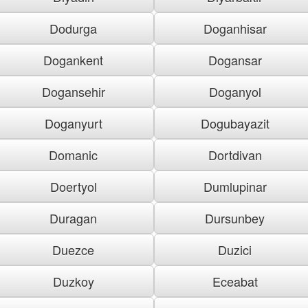
Dodurga
Doganhisar
Dogankent
Dogansar
Dogansehir
Doganyol
Doganyurt
Dogubayazit
Domanic
Dortdivan
Doertyol
Dumlupinar
Duragan
Dursunbey
Duezce
Duzici
Duzkoy
Eceabat