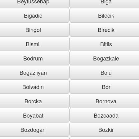
Beytussebap
Biga
Bigadic
Bilecik
Bingol
Birecik
Bismil
Bitlis
Bodrum
Bogazkale
Bogazliyan
Bolu
Bolvadin
Bor
Borcka
Bornova
Boyabat
Bozcaada
Bozdogan
Bozkir