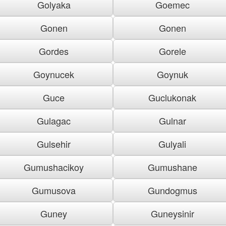
Golyaka
Goemec
Gonen
Gonen
Gordes
Gorele
Goynucek
Goynuk
Guce
Guclukonak
Gulagac
Gulnar
Gulsehir
Gulyali
Gumushacikoy
Gumushane
Gumusova
Gundogmus
Guney
Guneysinir