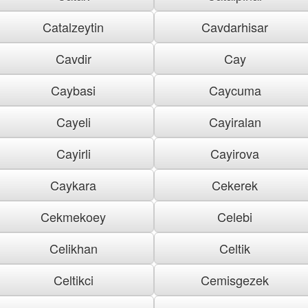
Catalzeytin
Cavdarhisar
Cavdir
Cay
Caybasi
Caycuma
Cayeli
Cayiralan
Cayirli
Cayirova
Caykara
Cekerek
Cekmekoey
Celebi
Celikhan
Celtik
Celtikci
Cemisgezek