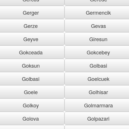
Gerger
Germencik
Gerze
Gevas
Geyve
Giresun
Gokceada
Gokcebey
Goksun
Golbasi
Golbasi
Goelcuek
Goele
Golhisar
Golkoy
Golmarmara
Golova
Golpazari