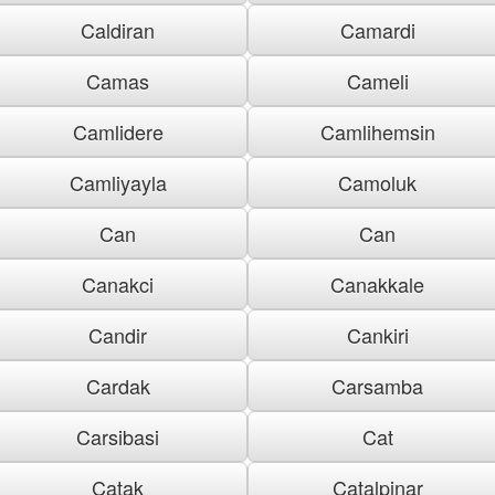
Caldiran
Camardi
Camas
Cameli
Camlidere
Camlihemsin
Camliyayla
Camoluk
Can
Can
Canakci
Canakkale
Candir
Cankiri
Cardak
Carsamba
Carsibasi
Cat
Catak
Catalpinar