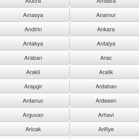
Alucra
Amasra
Amasya
Anamur
Andirin
Ankara
Antakya
Antalya
Araban
Arac
Arakli
Aralik
Arapgir
Ardahan
Ardanuc
Ardesen
Arguvan
Arhavi
Aricak
Arifiye