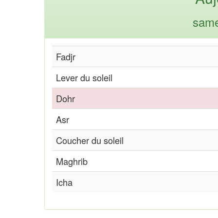
same
Fadjr
Lever du soleil
Dohr
Asr
Coucher du soleil
Maghrib
Icha