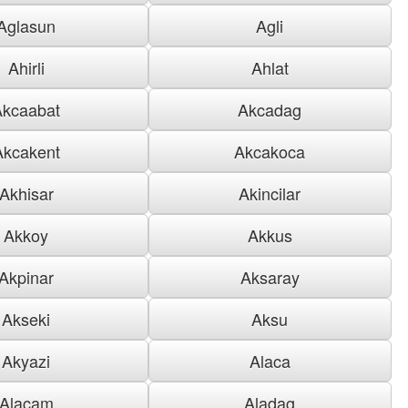
Aglasun
Agli
Ahirli
Ahlat
Akcaabat
Akcadag
Akcakent
Akcakoca
Akhisar
Akincilar
Akkoy
Akkus
Akpinar
Aksaray
Akseki
Aksu
Akyazi
Alaca
Alacam
Aladag