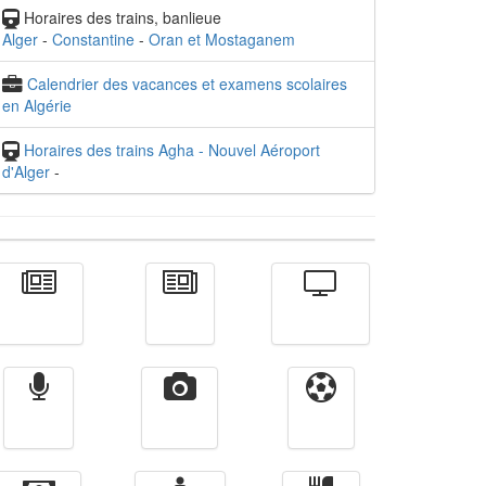
Horaires des trains, banlieue
Alger
-
Constantine
-
Oran et Mostaganem
Calendrier des vacances et examens scolaires
en Algérie
Horaires des trains Agha - Nouvel Aéroport
d'Alger
-
Actualité
الأخبار
Télévision
Radio
Vidéos
Sport