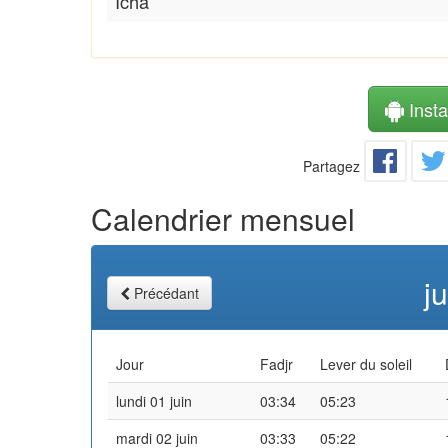
Icha
Instal
Partagez
Calendrier mensuel
j
Précédant
Jour
Fadjr
Lever du soleil
lundi 01 juin
03:34
05:23
mardi 02 juin
03:33
05:22